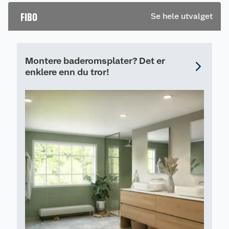
verktøy og
frustrasjon.
FIBO
Se hele utvalget
montering i vår
komplette
listesjekk.
Montere baderomsplater? Det er
enklere enn du tror!