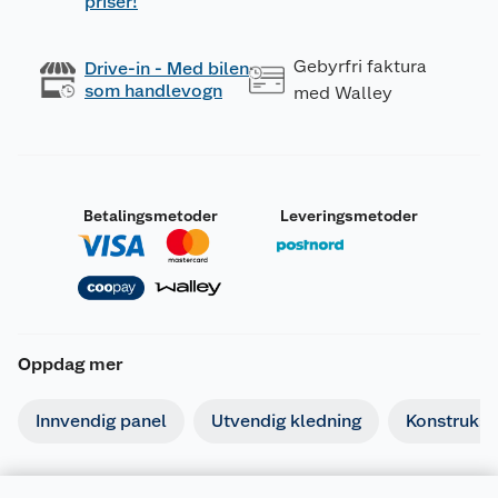
priser!
Gebyrfri faktura
Drive-in - Med bilen
som handlevogn
med Walley
Betalingsmetoder
Leveringsmetoder
Oppdag mer
Innvendig panel
Utvendig kledning
Konstruksj