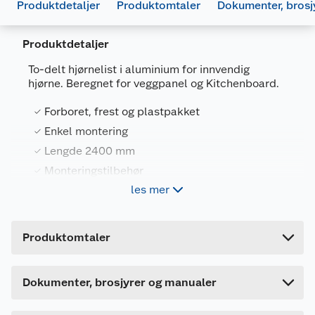
Produktdetaljer
Produktomtaler
Dokumenter, brosj
Produktdetaljer
To-delt hjørnelist i aluminium for innvendig
hjørne. Beregnet for veggpanel og Kitchenboard.
Forboret, frest og plastpakket
Enkel montering
Lengde 2400 mm
Generelt
Monteringstilbehør
Artikkelnummer
7039490419750
les mer
Leverandørens artikkelnummer
163924
Fibo II to-delt innvendig hjørnelist for innvendig
Forpakningsmål
hjørne. Enkel montering og er beregnet for
FDV
Produktomtaler
veggpanel og Kitchenboard. Lengde 2,4 meter.
Bruttovekt
1 kg
682170_7039490419750_.pdf
Høyde
2.5 cm
Last ned / vis datablad
Dokumenter, brosjyrer og manualer
Lengde
240 cm
Bredde
4 cm