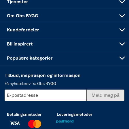
Tjenester
Sponsorvirksomheten
Coop Bedriftskort
Hytte og beredskapsutstyr
Dører
Om Obs BYGG
Obs BYGG Montering
Gavetips
Vindu
Kundefordeler
Annonserte varer
Hjem, rengjøring og hvitevarer
Bli inspirert
Varme
Populære kategorier
Tilbud, inspirasjon og informasjon
Få nyhetsbrev fra Obs BYGG
E-postadresse
Meld meg på
Betalingsmetoder
Leveringsmetoder