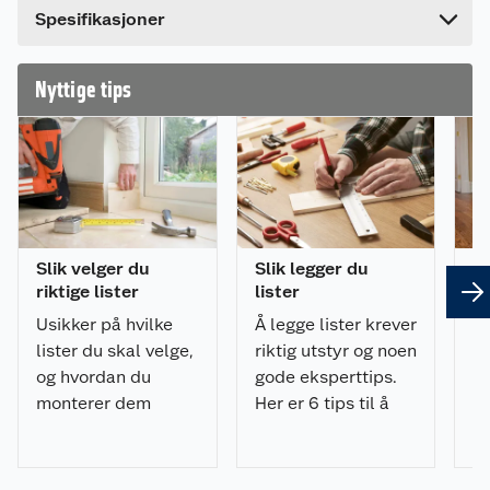
Spesifikasjoner
Nyttige tips
Slik velger du
Slik legger du
8 
riktige lister
lister
om
Usikker på hvilke
Å legge lister krever
Sk
lister du skal velge,
riktig utstyr og noen
hv
og hvordan du
gode eksperttips.
pr
monterer dem
Her er 6 tips til å
ik
riktig? Få tips til
legge lister på riktig
De
planlegging,
måte og med
ov
materialvalg,
minimalt av
li