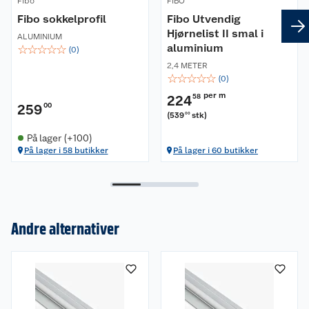
Fibo
FIBO
Fibo sokkelprofil
Fibo Utvendig
Hjørnelist II smal i
ALUMINIUM
aluminium
☆
☆
☆
☆
☆
(
0
)
2,4 METER
☆
☆
☆
☆
☆
(
0
)
per m
224
58
259
00
(
539
stk
)
00
På lager (+100)
På lager i 58 butikker
På lager i 60 butikker
Andre alternativer
Om oss
Kundeservice
Nyheter