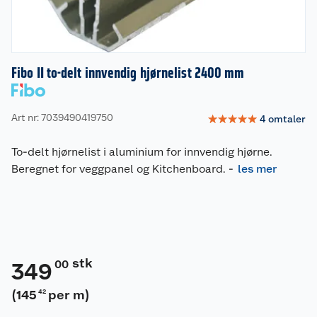
Fibo II to-delt innvendig hjørnelist 2400 mm
Art nr: 7039490419750
☆
☆
☆
☆
☆
4
omtaler
To-delt hjørnelist i aluminium for innvendig hjørne.
Beregnet for veggpanel og Kitchenboard.
-
les mer
stk
00
349
(
145
per m
)
42