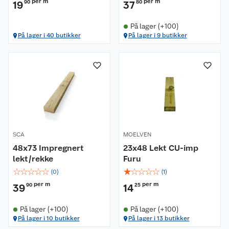
per m
per m
19
90
37
80
På lager (+100)
På lager i 40 butikker
På lager i 9 butikker
SCA
MOELVEN
48x73 Impregnert
23x48 Lekt CU-imp
lekt/rekke
Furu
☆
☆
☆
☆
☆
☆
☆
☆
☆
☆
(
0
)
(
1
)
per m
per m
39
90
14
25
På lager (+100)
På lager (+100)
På lager i 10 butikker
På lager i 13 butikker