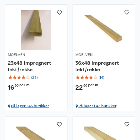
MOELVEN
MOELVEN
23x48 Impregnert
36x48 Impregnert
lekt/rekke
lekt/rekke
☆
☆
☆
☆
☆
☆
☆
☆
☆
☆
(
23
)
(
14
)
per m
per m
16
90
22
90
På lager i 43 butikker
På lager i 43 butikker