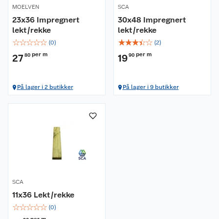
MOELVEN
SCA
23x36 Impregnert
30x48 Impregnert
lekt/rekke
lekt/rekke
☆
☆
☆
☆
☆
☆
☆
☆
☆
☆
(
0
)
(
2
)
per m
per m
27
80
19
90
Om oss
På lager i 2 butikker
På lager i 9 butikker
Kundeservice
Nyheter
Butikker
Våre merkevarer
Kontakt oss
Våre kjeder
Retur- og angrerett
Kjøpsvilkår
Hageinspirasjon
SCA
Reklamasjon
Personvern
Lavprisløfte
Oppussing med utemaling
11x36 Lekt/rekke
☆
☆
☆
☆
☆
(
0
)
Ofte stilte spørsmål
Cookies
Åpent kjøp
Oppussing med innemaling