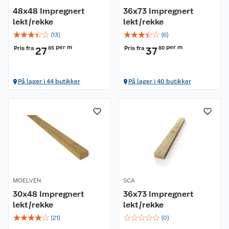
48x48 Impregnert
36x73 Impregnert
lekt/rekke
lekt/rekke
☆
☆
☆
☆
☆
☆
☆
☆
☆
☆
(
13
)
(
6
)
per m
per m
Pris fra
Pris fra
27
85
37
80
På lager i 44 butikker
På lager i 40 butikker
MOELVEN
SCA
30x48 Impregnert
36x73 Impregnert
lekt/rekke
lekt/rekke
☆
☆
☆
☆
☆
☆
☆
☆
☆
☆
(
21
)
(
0
)