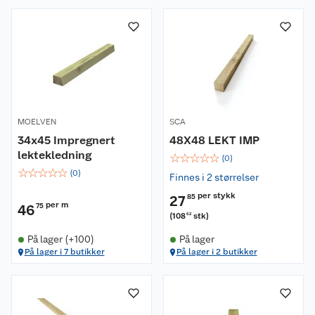
MOELVEN
SCA
34x45 Impregnert
48X48 LEKT IMP
lektekledning
☆
☆
☆
☆
☆
(
0
)
☆
☆
☆
☆
☆
(
0
)
Finnes i 2 størrelser
per stykk
27
85
per m
46
75
(
108
stk
)
62
På lager (+100)
På lager
På lager i 7 butikker
På lager i 2 butikker