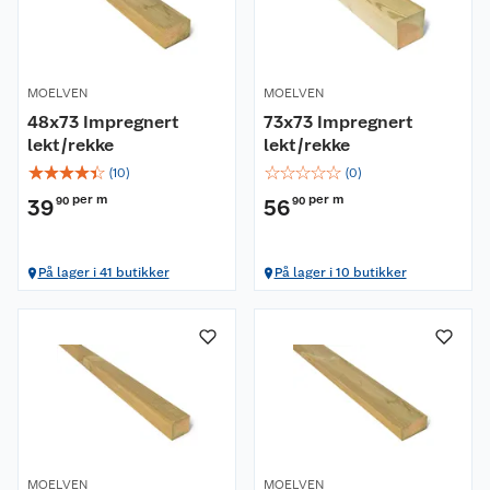
MOELVEN
MOELVEN
48x73 Impregnert
73x73 Impregnert
lekt/rekke
lekt/rekke
☆
☆
☆
☆
☆
☆
☆
☆
☆
☆
(
10
)
(
0
)
per m
per m
39
90
56
90
På lager i 41 butikker
På lager i 10 butikker
MOELVEN
MOELVEN