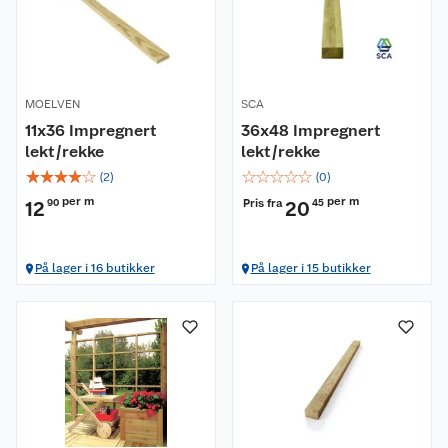
MOELVEN
SCA
11x36 Impregnert
36x48 Impregnert
lekt/rekke
lekt/rekke
☆
☆
☆
☆
☆
☆
☆
☆
☆
☆
(
2
)
(
0
)
per m
per m
Pris fra
12
90
20
45
På lager i 16 butikker
På lager i 15 butikker