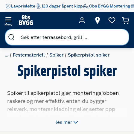
Lavprisløfte
120 dager åpent kjøp
Obs BYGG Montering
Meny
...
Festemateriell
Spiker
Spikerpistol spiker
Spikerpistol spiker
Spiker til spikerpistol gjør monteringsjobben
raskere og mer effektiv, enten du bygger
reisverk, monterer kledning eller setter opp
panel og listverk. Velg mellom ulike lengder,
les mer
dimensjoner og utførelser som passer
spikerpistolen og bruksområdet ditt.