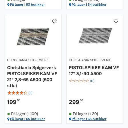
På lager i 53 butikker
På lager i 54 butikker
CHRISTIANIA SPIGERVERK
CHRISTIANIA SPIGERVERK
Christiania Spigerverk
PISTOLSPIKER KAM VF
PISTOLSPIKER KAM VF
17° 3,1-90 A500
21° 2,8-65 A500 (500
☆
☆
☆
☆
☆
(
0
)
stk.)
☆
☆
☆
☆
☆
(
2
)
199
00
299
00
På lager (+100)
På lager (+20)
På lager i 65 butikker
På lager i 65 butikker