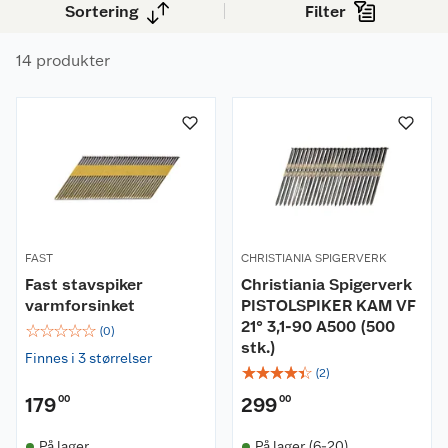
Sortering
Filter
14 produkter
FAST
CHRISTIANIA SPIGERVERK
Fast stavspiker
Christiania Spigerverk
varmforsinket
PISTOLSPIKER KAM VF
21° 3,1-90 A500 (500
☆
☆
☆
☆
☆
(
0
)
stk.)
Finnes i 3 størrelser
☆
☆
☆
☆
☆
(
2
)
179
00
299
00
På lager
På lager (6-20)