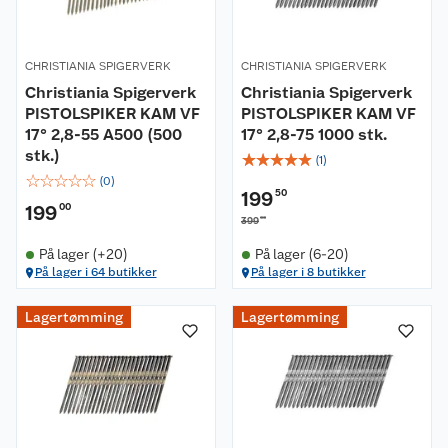
CHRISTIANIA SPIGERVERK
CHRISTIANIA SPIGERVERK
Christiania Spigerverk
Christiania Spigerverk
PISTOLSPIKER KAM VF
PISTOLSPIKER KAM VF
17° 2,8-55 A500 (500
17° 2,8-75 1000 stk.
stk.)
☆
☆
☆
☆
☆
(
1
)
☆
☆
☆
☆
☆
(
0
)
199
50
199
00
00
399
På lager (+20)
På lager (6-20)
På lager i 64 butikker
På lager i 8 butikker
Lagertømming
Lagertømming