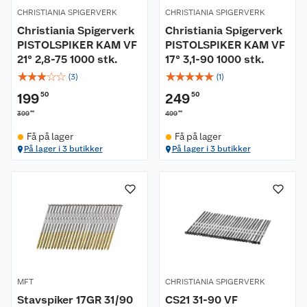
CHRISTIANIA SPIGERVERK
CHRISTIANIA SPIGERVERK
Christiania Spigerverk
Christiania Spigerverk
PISTOLSPIKER KAM VF
PISTOLSPIKER KAM VF
21° 2,8-75 1000 stk.
17° 3,1-90 1000 stk.
☆
☆
☆
☆
☆
☆
☆
☆
☆
☆
(
3
)
(
1
)
199
50
249
50
00
00
399
499
Få på lager
Få på lager
Om oss
På lager i 3 butikker
På lager i 3 butikker
Kundeservice
Nyheter
Butikker
Våre merkevarer
Kontakt oss
Våre kjeder
Retur- og angrerett
Kjøpsvilkår
Hageinspirasjon
MFT
CHRISTIANIA SPIGERVERK
Stavspiker 17GR 31/90
CS21 31-90 VF
Reklamasjon
Personvern
Lavprisløfte
Oppussing med utemaling