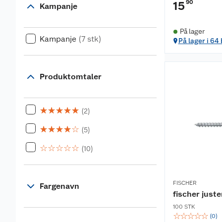
90
15
Kampanje
På lager
Kampanje
(7 stk)
På lager i 64
Produktomtaler
☆
☆
☆
☆
☆
(2)
☆
☆
☆
☆
☆
(5)
☆
☆
☆
☆
☆
(10)
FISCHER
Fargenavn
fischer just
100 STK
☆
☆
☆
☆
☆
(
0
)