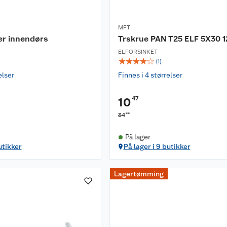
MFT
er innendørs
Trskrue PAN T25 ELF 5X30 1
ELFORSINKET
☆
☆
☆
☆
☆
(
1
)
elser
Finnes i 4 størrelser
47
10
90
34
På lager
utikker
På lager i 9 butikker
Lagertømming