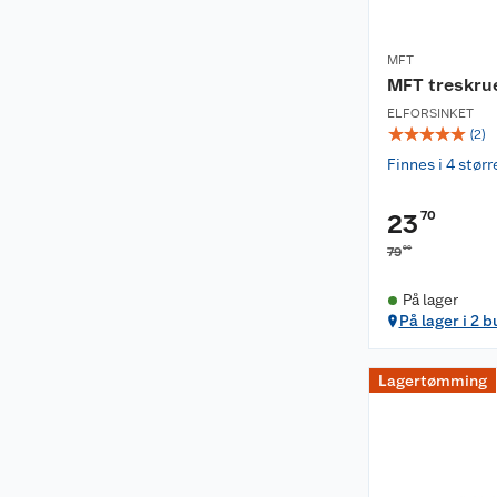
MFT
MFT treskru
ELFORSINKET
☆
☆
☆
☆
☆
(
2
)
Finnes i 4 størr
70
23
00
79
På lager
På lager i 2 b
Lagertømming