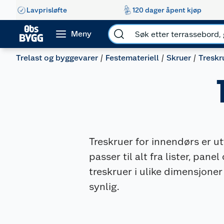
Lavprisløfte
120 dager åpent kjøp
Meny
Trelast og byggevarer
Festemateriell
Skruer
Treskr
Treskruer for innendørs er utv
passer til alt fra lister, pan
treskruer i ulike dimensjone
synlig.