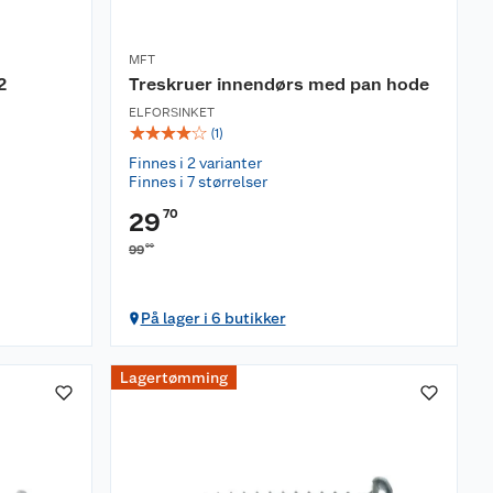
MFT
2
Treskruer innendørs med pan hode
ELFORSINKET
☆
☆
☆
☆
☆
(
1
)
Finnes i 2 varianter
Finnes i 7 størrelser
70
29
00
99
På lager i 6 butikker
Lagertømming