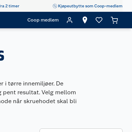
fra 2 timer
Kjøpeutbytte som Coop-medlem
Coop medlem
s
 i tørre innemiljøer. De
 og pent resultat. Velg mellom
hode når skruehodet skal bli