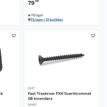
00
79
På lager
På lager i 51 butikker
FAST
tk
Fast Treskruer FXH Svartkrommet
SB innendørs
SVART