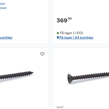
nter
elser
00
369
På lager (+100)
 butikker
På lager i 64 butikker
FAST