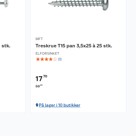
MFT
 stk.
Treskrue T15 pan 3,5x25 à 25 stk.
ELFORSINKET
☆
☆
☆
☆
☆
(
1
)
70
17
00
59
På lager i 10 butikker