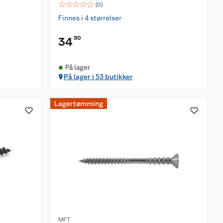
☆
☆
☆
☆
☆
(
0
)
Finnes i 4 størrelser
90
34
På lager
På lager i 53 butikker
Lagertømming
MFT