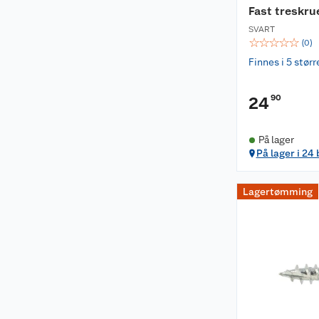
Fast treskr
SVART
☆
☆
☆
☆
☆
(
0
)
Finnes i 5 størr
90
24
På lager
På lager i 24
Lagertømming