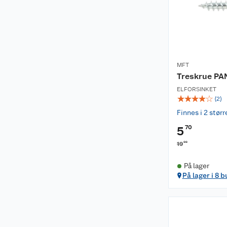
MFT
Treskrue PAN
ELFORSINKET
☆
☆
☆
☆
☆
(
2
)
Finnes i 2 størr
70
5
00
19
På lager
På lager i 8 b