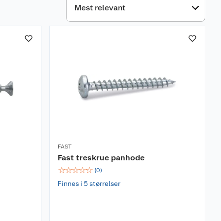
FAST
Fast treskrue panhode
☆
☆
☆
☆
☆
(
0
)
Finnes i 5 størrelser