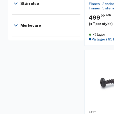
Størrelse
Finnes i 2 varia
Finnes i 5 størr
stk
00
499
(
4
per stykk
)
99
Merkevare
På lager
På lager i 65
FAST