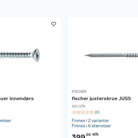
FISCHER
ruer innendørs
fischer justerskrue JUSS
100 STK
☆
☆
☆
☆
☆
(
0
)
relser
Finnes i 2 varianter
Finnes i 6 størrelser
stk
00
399