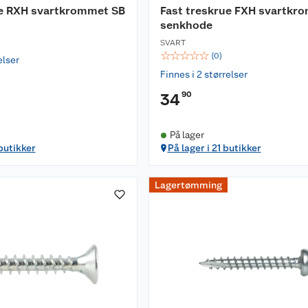
ue RXH svartkrommet SB
Fast treskrue FXH svartkr
senkhode
SVART
☆
☆
☆
☆
☆
(
0
)
elser
Finnes i 2 størrelser
90
34
På lager
 butikker
På lager i 21 butikker
Lagertømming