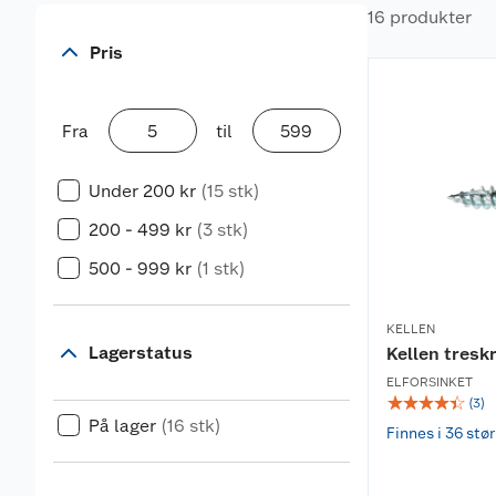
16 produkter
Pris
Fra
til
Under 200 kr
(15 stk)
200 - 499 kr
(3 stk)
500 - 999 kr
(1 stk)
KELLEN
Lagerstatus
Kellen tresk
ELFORSINKET
☆
☆
☆
☆
☆
(
3
)
På lager
(16 stk)
Finnes i 36 stør