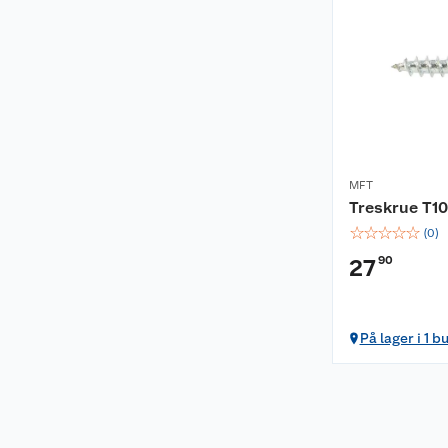
MFT
Treskrue T10
☆
☆
☆
☆
☆
(
0
)
90
27
På lager i 1 b