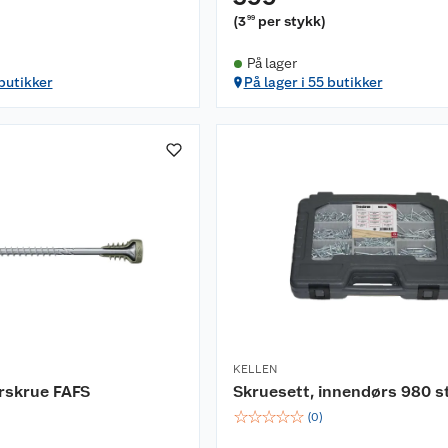
(
3
per stykk
)
99
På lager
 butikker
På lager i 55 butikker
KELLEN
erskrue FAFS
Skruesett, innendørs 980 s
☆
☆
☆
☆
☆
(
0
)