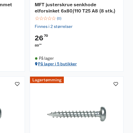
ommet
MFT justerskrue senkhode
elforsinket 6x80/110 T25 A8 (8 stk.)
☆
☆
☆
☆
☆
(
0
)
Finnes i 2 størrelser
70
26
00
89
På lager
På lager i 5 butikker
Lagertømming