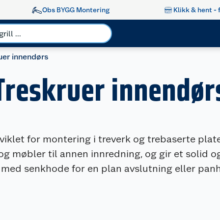
Obs BYGG Montering
Klikk & hent - 
uer innendørs
Treskruer innendør
iklet for montering i treverk og trebaserte plater
el og møbler til annen innredning, og gir et solid
r med senkhode for en plan avslutning eller pan