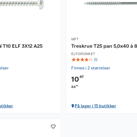
MFT
 T10 ELF 3X12 A25
Treskrue T25 pan 5,0x40 à 8
ELFORSINKET
☆
☆
☆
☆
☆
(
1
)
elser
Finnes i 2 størrelser
47
10
90
34
utikker
På lager i 15 butikker