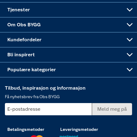
Alle tjenester
Virksomheten
Klikk og hent
DIY-prosjekter
Verktøy
Tjenester
Sponsorvirksomheten
Coop Bedriftskort
Hytte og beredskapsutstyr
Dører
Om Obs BYGG
Obs BYGG Montering
Gavetips
Vindu
Kundefordeler
Annonserte varer
Hjem, rengjøring og hvitevarer
Bli inspirert
Varme
Populære kategorier
Tilbud, inspirasjon og informasjon
Få nyhetsbrev fra Obs BYGG
E-postadresse
Meld meg på
Betalingsmetoder
Leveringsmetoder