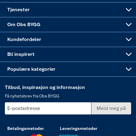
Alle tjenester
Virksomheten
Klikk og hent
DIY-prosjekter
Verktøy
Tjenester
Sponsorvirksomheten
Coop Bedriftskort
Hytte og beredskapsutstyr
Dører
Om Obs BYGG
Obs BYGG Montering
Gavetips
Vindu
Kundefordeler
Annonserte varer
Hjem, rengjøring og hvitevarer
Bli inspirert
Varme
Populære kategorier
Tilbud, inspirasjon og informasjon
Få nyhetsbrev fra Obs BYGG
E-postadresse
Meld meg på
Betalingsmetoder
Leveringsmetoder