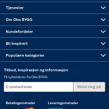
Alle tjenester
Virksomheten
Klikk og hent
DIY-prosjekter
Verktøy
Tjenester
Sponsorvirksomheten
Coop Bedriftskort
Hytte og beredskapsutstyr
Dører
Om Obs BYGG
Obs BYGG Montering
Gavetips
Vindu
Kundefordeler
Annonserte varer
Hjem, rengjøring og hvitevarer
Bli inspirert
Varme
Populære kategorier
Tilbud, inspirasjon og informasjon
Få nyhetsbrev fra Obs BYGG
E-postadresse
Meld meg på
Betalingsmetoder
Leveringsmetoder