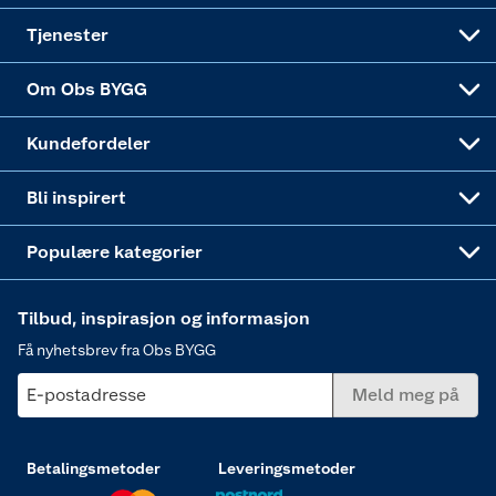
Alle tjenester
Virksomheten
Klikk og hent
DIY-prosjekter
Verktøy
Tjenester
Sponsorvirksomheten
Coop Bedriftskort
Hytte og beredskapsutstyr
Dører
Om Obs BYGG
Obs BYGG Montering
Gavetips
Vindu
Kundefordeler
Annonserte varer
Hjem, rengjøring og hvitevarer
Bli inspirert
Varme
Populære kategorier
Tilbud, inspirasjon og informasjon
Få nyhetsbrev fra Obs BYGG
E-postadresse
Meld meg på
Betalingsmetoder
Leveringsmetoder