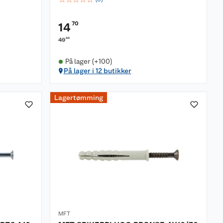
70
14
00
49
På lager (+100)
På lager i 12 butikker
Lagertømming
MFT