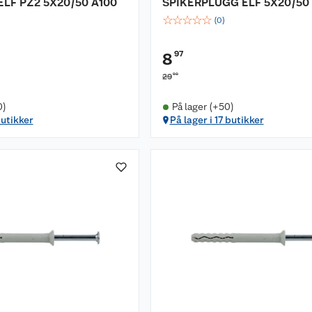
 ELF PZ2 5X20/50 A100
SPIKERPLUGG ELF 5X20/50 
☆
☆
☆
☆
☆
(
0
)
97
8
90
29
0)
På lager (+50)
butikker
På lager i 17 butikker