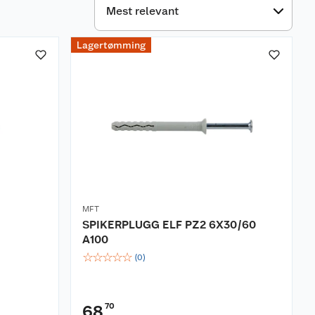
Lagertømming
MFT
SPIKERPLUGG ELF PZ2 6X30/60
A100
☆
☆
☆
☆
☆
(
0
)
70
68