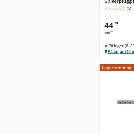
Spikerplugg
☆
☆
☆
☆
☆
(
0
)
70
44
00
149
På lager (6-2
På lager i 12 
Lagertømming