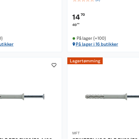
70
14
00
49
0)
På lager (+100)
utikker
På lager i 16 butikker
Lagertømming
MFT