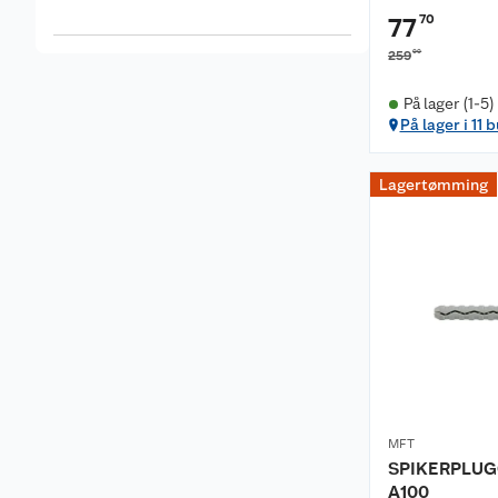
70
77
00
259
På lager (1-5)
På lager i 11 
Lagertømming
MFT
SPIKERPLUGG
A100