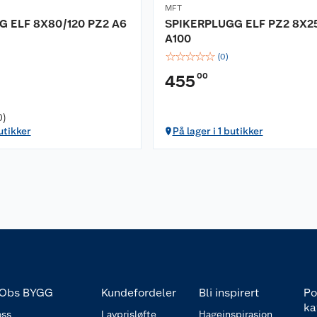
MFT
 ELF 8X80/120 PZ2 A6
SPIKERPLUGG ELF PZ2 8X2
A100
☆
☆
☆
☆
☆
(
0
)
00
455
0)
utikker
På lager i 1 butikker
Obs BYGG
Kundefordeler
Bli inspirert
Po
ka
ss
Lavprisløfte
Hageinspirasjon