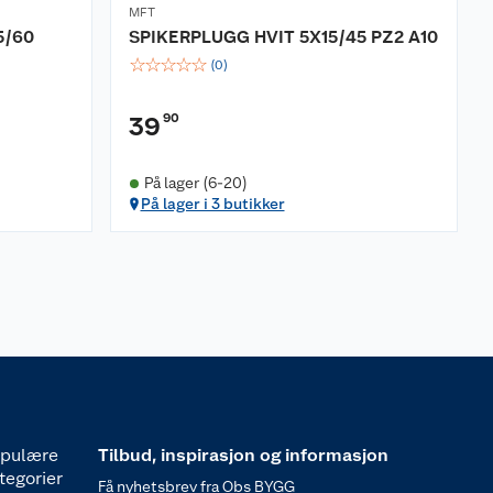
MFT
5/60
SPIKERPLUGG HVIT 5X15/45 PZ2 A10
☆
☆
☆
☆
☆
(
0
)
90
39
På lager (6-20)
På lager i 3 butikker
pulære
Tilbud, inspirasjon og informasjon
tegorier
Få nyhetsbrev fra Obs BYGG