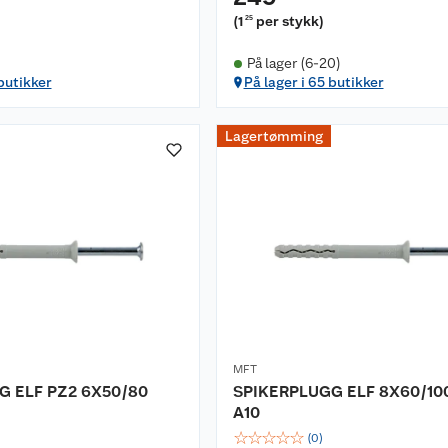
(
1
per stykk
)
25
På lager (6-20)
 butikker
På lager i 65 butikker
Lagertømming
MFT
G ELF PZ2 6X50/80
SPIKERPLUGG ELF 8X60/10
A10
☆
☆
☆
☆
☆
(
0
)