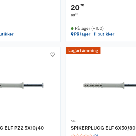
70
20
00
69
På lager (+100)
butikker
På lager i 11 butikker
Lagertømming
MFT
 ELF PZ2 5X10/40
SPIKERPLUGG ELF 6X50/80
☆
☆
☆
☆
☆
(
0
)