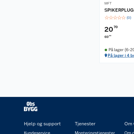
MFT
SPIKERPLUGG
☆
☆
☆
☆
☆
(
0
)
70
20
00
69
På lager (6-2
På lager i 4 b
Hjelp og support
Tjenester
Om 
Kundeservice
Monteringstjenester
Om o