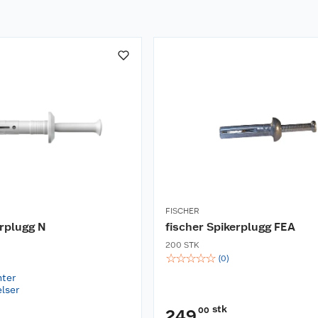
FISCHER
erplugg N
fischer Spikerplugg FEA
200 STK
☆
☆
☆
☆
☆
(
0
)
nter
elser
stk
00
249