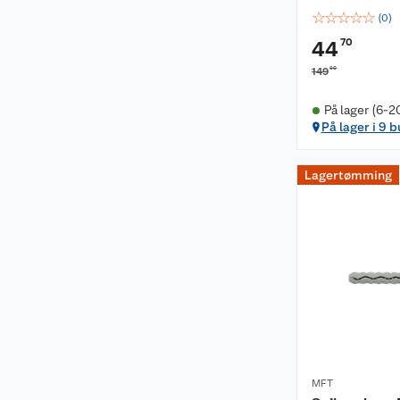
☆
☆
☆
☆
☆
(
0
)
70
44
00
149
På lager (6-2
På lager i 9 b
Lagertømming
MFT