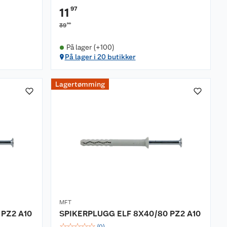
97
11
90
39
På lager (+100)
På lager i 20 butikker
Lagertømming
MFT
 PZ2 A10
SPIKERPLUGG ELF 8X40/80 PZ2 A10
☆
☆
☆
☆
☆
(
0
)