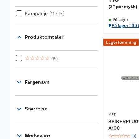
(
2
per stykk
)
38
Kampanje
(11 stk)
På lager
På lager i 63
Produktomtaler
Lagertømming
☆
☆
☆
☆
☆
(15)
Fargenavn
Størrelse
MFT
SPIKERPLUG
A100
Merkevare
☆
☆
☆
☆
☆
(
0
)