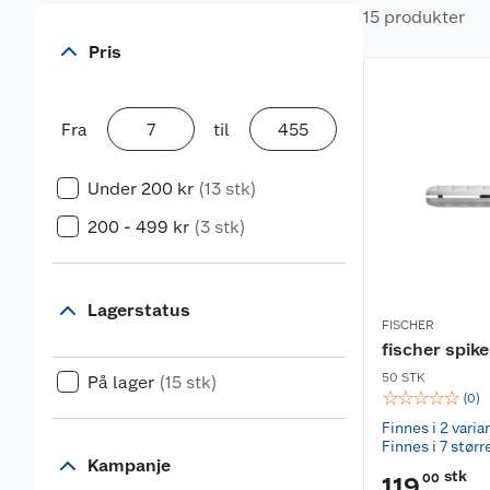
15 produkter
Pris
Fra
til
Under 200 kr
(13 stk)
200 - 499 kr
(3 stk)
Lagerstatus
FISCHER
fischer spik
50 STK
På lager
(15 stk)
☆
☆
☆
☆
☆
(
0
)
Finnes i 2 varia
Finnes i 7 størr
Kampanje
stk
00
119