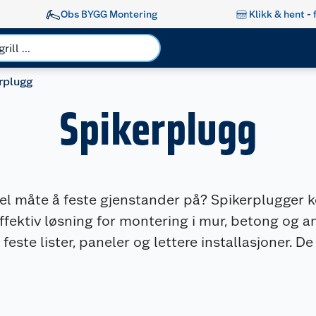
Obs BYGG Montering
Klikk & hent - 
rplugg
Spikerplugg
kel måte å feste gjenstander på? Spikerplugger 
effektiv løsning for montering i mur, betong og a
feste lister, paneler og lettere installasjoner. De