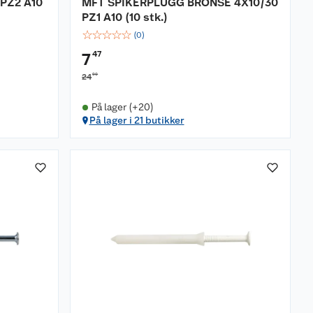
PZ2 A10
MFT SPIKERPLUGG BRONSE 4X10/30
PZ1 A10 (10 stk.)
☆
☆
☆
☆
☆
(
0
)
47
7
90
24
På lager (+20)
På lager i 21 butikker