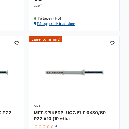
00
229
På lager (1-5)
På lager i 9 butikker
Lagertømming
MFT
0 PZ2
MFT SPIKERPLUGG ELF 6X30/60
PZ2 A10 (10 stk.)
☆
☆
☆
☆
☆
(
0
)