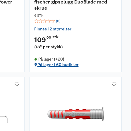
oPower
fischer gipsplugg DuoBlade med
skrue
6 STK
☆
☆
☆
☆
☆
(
0
)
Finnes i 2 størrelser
stk
00
109
(
18
per stykk
)
17
På lager (+20)
På lager i 60 butikker