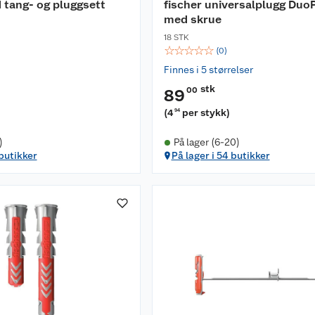
 tang- og pluggsett
fischer universalplugg Du
med skrue
18 STK
☆
☆
☆
☆
☆
(
0
)
Finnes i 5 størrelser
stk
00
89
(
4
per stykk
)
94
)
På lager (6-20)
 butikker
På lager i 54 butikker