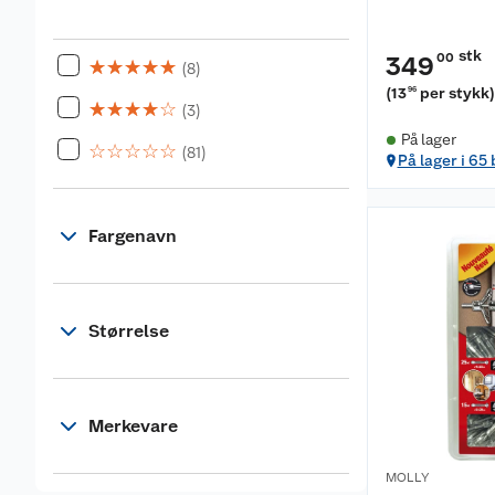
stk
00
349
☆
☆
☆
☆
☆
(8)
(
13
per stykk
96
☆
☆
☆
☆
☆
(3)
På lager
☆
☆
☆
☆
☆
(81)
På lager i 65
Fargenavn
Størrelse
Merkevare
MOLLY