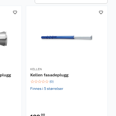
KELLEN
lplugg
Kellen fasadeplugg
☆
☆
☆
☆
☆
(
0
)
Finnes i 5 størrelser
00