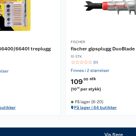
FISCHER
66400/66401 treplugg
fischer gipsplugg DuoBlade
m
10 STK
☆
☆
☆
☆
☆
(
0
)
Finnes i 2 størrelser
elser
stk
00
109
(
10
per stykk
)
90
På lager (6-20)
 butikker
På lager i 64 butikker
Vis flere