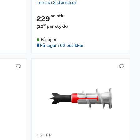
Finnes i 2 størrelser
stk
00
229
(
22
per stykk
)
90
På lager
På lager i 62 butikker
FISCHER