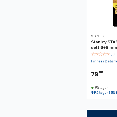
STANLEY
Stanley STA
sett 6+8 m
☆
☆
☆
☆
☆
(
0
)
Finnes i 2 størr
00
79
På lager
På lager i 65