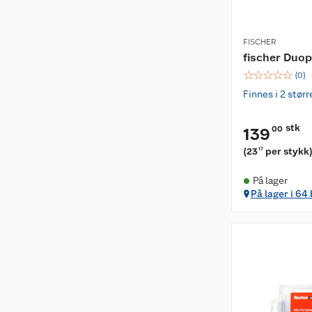
FISCHER
fischer Duo
☆
☆
☆
☆
☆
(
0
)
Finnes i 2 størr
stk
00
139
(
23
per stykk
17
På lager
På lager i 64