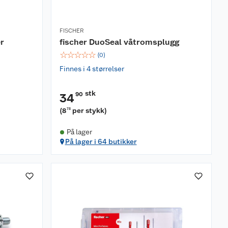
FISCHER
er
fischer DuoSeal våtromsplugg
☆
☆
☆
☆
☆
(
0
)
Finnes i 4 størrelser
stk
90
34
(
8
per stykk
)
73
På lager
På lager i 64 butikker