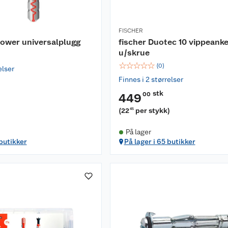
FISCHER
power universalplugg
fischer Duotec 10 vippeank
u/skrue
☆
☆
☆
☆
☆
(
0
)
elser
Finnes i 2 størrelser
stk
00
449
)
(
22
per stykk
)
45
På lager
 butikker
På lager i 65 butikker