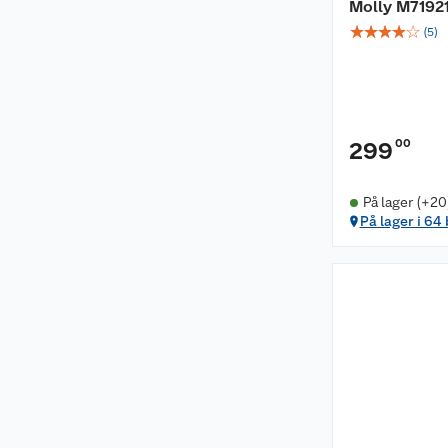
Molly M71921
☆
☆
☆
☆
☆
(
5
)
00
299
På lager (+20
På lager i 64