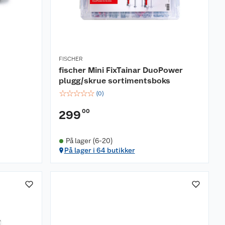
FISCHER
fischer Mini FixTainar DuoPower
plugg/skrue sortimentsboks
☆
☆
☆
☆
☆
(
0
)
00
299
På lager (6-20)
På lager i 64 butikker