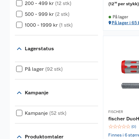
200 - 499 kr
(12 stk)
(
12
per stykk
98
500 - 999 kr
(2 stk)
På lager
På lager i 65
1000 - 1999 kr
(1 stk)
Lagerstatus
På lager
(92 stk)
Kampanje
FISCHER
Kampanje
(52 stk)
fischer Duo
☆
☆
☆
☆
☆
(
0
)
Finnes i 6 størr
Produktomtaler