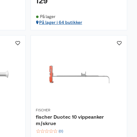
129
På lager
På lager i 64 butikker
FISCHER
fischer Duotec 10 vippeanker
m/skrue
☆
☆
☆
☆
☆
(
0
)