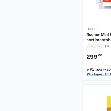
FISCHER
fischer Mini
sortimentsb
☆
☆
☆
☆
☆
(
0
)
00
299
På lager (+20
På lager i 65