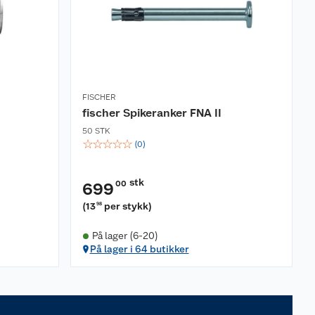
FISCHER
fischer Spikeranker FNA II
50 STK
☆
☆
☆
☆
☆
(
0
)
stk
00
699
(
13
per stykk
)
98
På lager (6-20)
På lager i 64 butikker