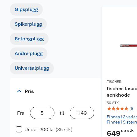
Gipsplugg
Spikerplugg
Betongplugg
Andre plugg
Universalplugg
FISCHER
fischer fas
Pris
senkhode
50 STK
☆
☆
☆
☆
☆
(
1
)
Fra
til
Finnes i 2 varia
Finnes i 9 størr
Under 200 kr
(85 stk)
stk
00
649