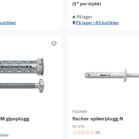
)
(
3
per stykk
)
38
På lager
 butikker
På lager i 65 butikker
FISCHER
HM gipsplugg
fischer spikerplugg N
50 STK
☆
☆
☆
☆
☆
(
0
)
elser