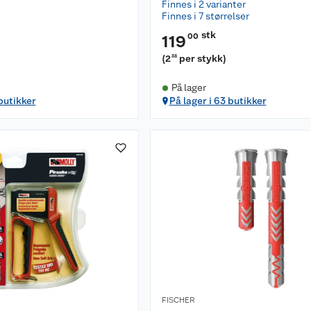
Finnes i 2 varianter
Finnes i 7 størrelser
stk
00
119
)
(
2
per stykk
)
38
På lager
 butikker
På lager i 63 butikker
FISCHER