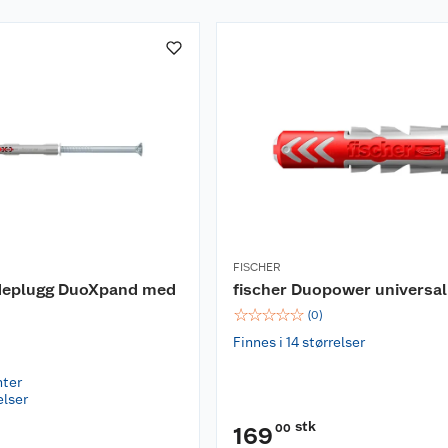
FISCHER
adeplugg DuoXpand med
fischer Duopower universa
☆
☆
☆
☆
☆
(
0
)
Finnes i 14 størrelser
nter
elser
stk
00
169