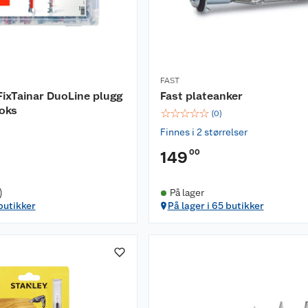
FAST
 FixTainar DuoLine plugg
Fast plateanker
oks
☆
☆
☆
☆
☆
(
0
)
Finnes i 2 størrelser
00
149
)
På lager
 butikker
På lager i 65 butikker