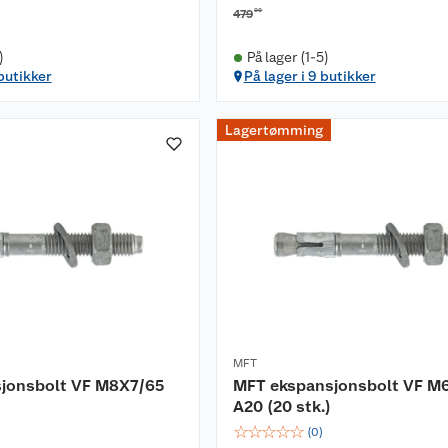
00
479
)
På lager (1-5)
 butikker
På lager i 9 butikker
Lagertømming
MFT
jonsbolt VF M8X7/65
MFT ekspansjonsbolt VF M
A20 (20 stk.)
☆
☆
☆
☆
☆
(
0
)