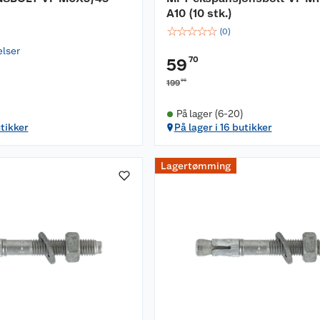
A10 (10 stk.)
☆
☆
☆
☆
☆
(
0
)
elser
70
59
00
199
På lager (6-20)
utikker
På lager i 16 butikker
Lagertømming