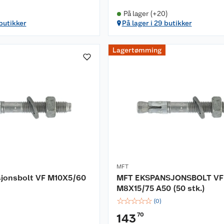
På lager (+20)
 butikker
På lager i 29 butikker
Lagertømming
MFT
jonsbolt VF M10X5/60
MFT EKSPANSJONSBOLT VF
M8X15/75 A50 (50 stk.)
☆
☆
☆
☆
☆
(
0
)
70
143