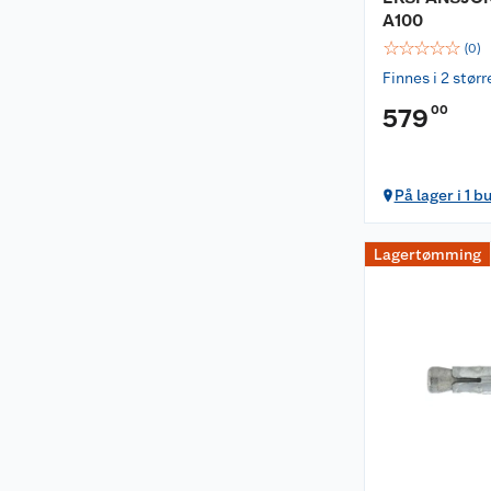
A100
☆
☆
☆
☆
☆
(
0
)
Finnes i 2 størr
00
579
På lager i 1 b
Lagertømming