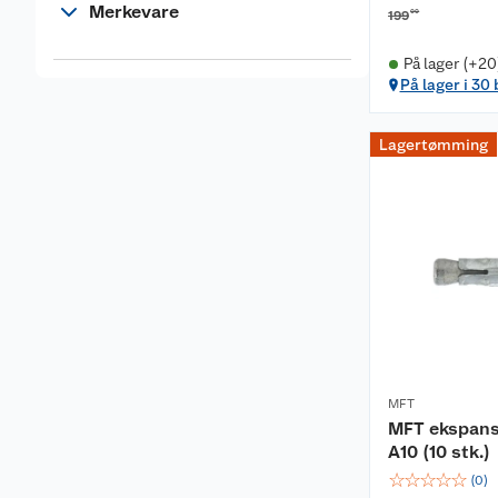
Merkevare
00
199
På lager (+20
På lager i 30
Lagertømming
MFT
MFT ekspans
A10 (10 stk.)
☆
☆
☆
☆
☆
(
0
)