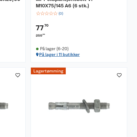
M10X75/145 A6 (6 stk.)
☆
☆
☆
☆
☆
(
0
)
70
77
00
259
På lager (6-20)
På lager i 11 butikker
Lagertømming