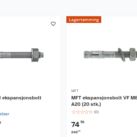
Lagertømming
MFT
II ekspansjonsbolt
MFT ekspansjonsbolt VF M
A20 (20 stk.)
☆
☆
☆
☆
☆
(
0
)
relser
k
70
74
00
)
249