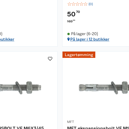
☆
☆
☆
☆
☆
(
0
)
70
50
00
169
0)
På lager (6-20)
butikker
På lager i 12 butikker
Lagertømming
MFT
SBOLT VF M6X3/45
MFT ekspansjonsbolt VF M