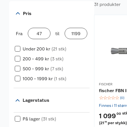
31 produkter
Pris
Fra
til
Under 200 kr
(21 stk)
200 - 499 kr
(3 stk)
500 - 999 kr
(7 stk)
1000 - 1999 kr
(1 stk)
FISCHER
fischer FBN 
☆
☆
☆
☆
☆
(
0
)
Lagerstatus
Finnes i 11 stør
st
00
1 099
På lager
(31 stk)
(
21
per stykk
98