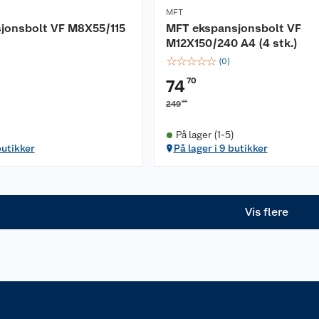
MFT
jonsbolt VF M8X55/115
MFT ekspansjonsbolt VF
M12X150/240 A4 (4 stk.)
☆
☆
☆
☆
☆
(
0
)
70
74
00
249
På lager (1-5)
butikker
På lager i 9 butikker
Vis flere