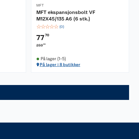
MFT
MFT ekspansjonsbolt VF
M12X45/135 A6 (6 stk.)
☆
☆
☆
☆
☆
(
0
)
70
77
00
259
På lager (1-5)
På lager i 8 butikker