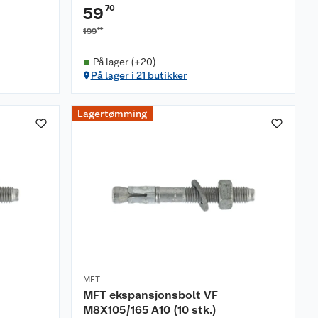
70
59
00
199
På lager (+20)
På lager i 21 butikker
Lagertømming
MFT
MFT ekspansjonsbolt VF
M8X105/165 A10 (10 stk.)