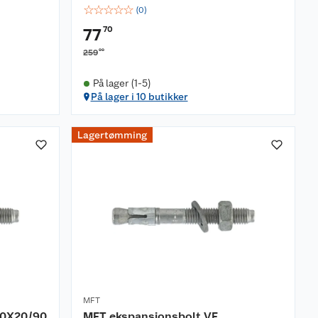
☆
☆
☆
☆
☆
(
0
)
70
77
00
259
På lager (1-5)
På lager i 10 butikker
Lagertømming
MFT
10X20/90
MFT ekspansjonsbolt VF