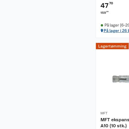
70
47
00
159
På lager (6-2
På lager i 26
Lagertømming
MFT
MFT ekspans
A10 (10 stk.)