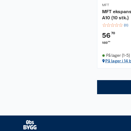
MFT
MFT ekspans
A10 (10 stk.)
☆
☆
☆
☆
☆
(
0
)
70
56
00
189
På lager (1-5)
På lager i 14 