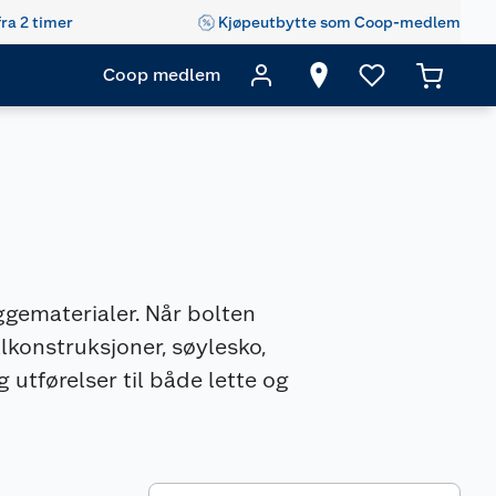
fra 2 timer
Kjøpeutbytte som Coop-medlem
Coop medlem
ggematerialer. Når bolten
lkonstruksjoner, søylesko,
 utførelser til både lette og