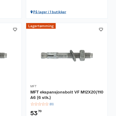
På lager i 1 butikker
Lagertømming
MFT
MFT ekspansjonsbolt VF M12X20/110
A6 (6 stk.)
☆
☆
☆
☆
☆
(
0
)
70
53