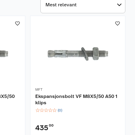
MFT
8X5/50
Ekspansjonsbolt VF M8X5/50 A50 1
klips
☆
☆
☆
☆
☆
(
0
)
00
435