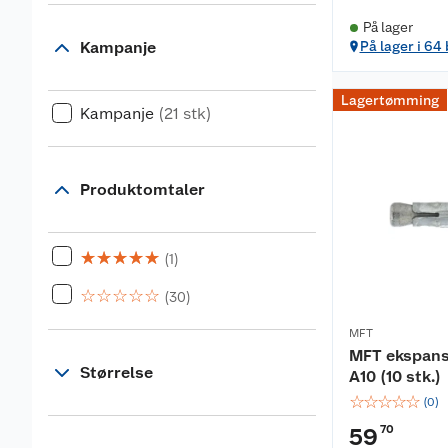
På lager
Kampanje
På lager i 64
Lagertømming
Kampanje
(21 stk)
Produktomtaler
☆
☆
☆
☆
☆
(1)
☆
☆
☆
☆
☆
(30)
MFT
MFT ekspans
Størrelse
A10 (10 stk.)
☆
☆
☆
☆
☆
(
0
)
70
59