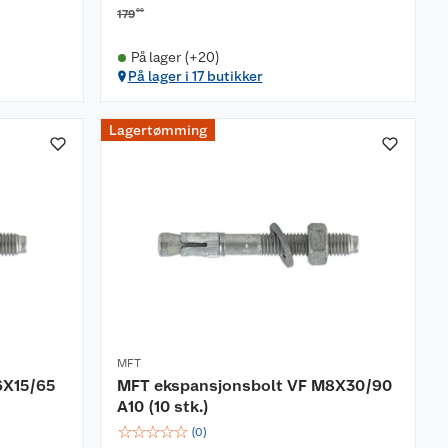
00
179
På lager (+20)
På lager i 17 butikker
Lagertømming
MFT
6X15/65
MFT ekspansjonsbolt VF M8X30/90
A10 (10 stk.)
☆
☆
☆
☆
☆
(
0
)