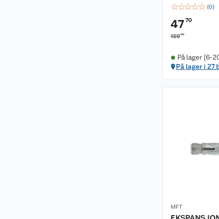
☆
☆
☆
☆
☆
(
0
)
70
47
00
159
På lager (6-2
På lager i 27 
MFT
EKSPANSJON