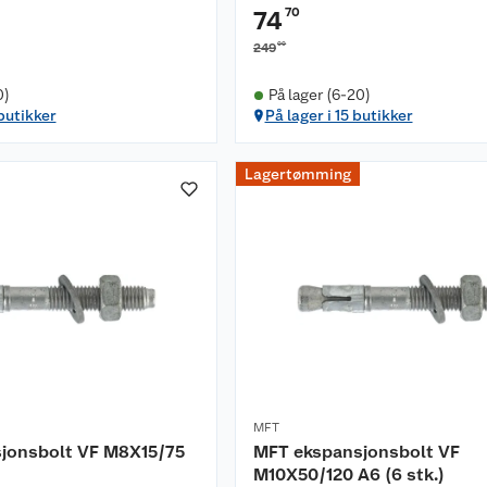
70
74
00
249
0)
På lager (6-20)
 butikker
På lager i 15 butikker
Lagertømming
MFT
jonsbolt VF M8X15/75
MFT ekspansjonsbolt VF
M10X50/120 A6 (6 stk.)