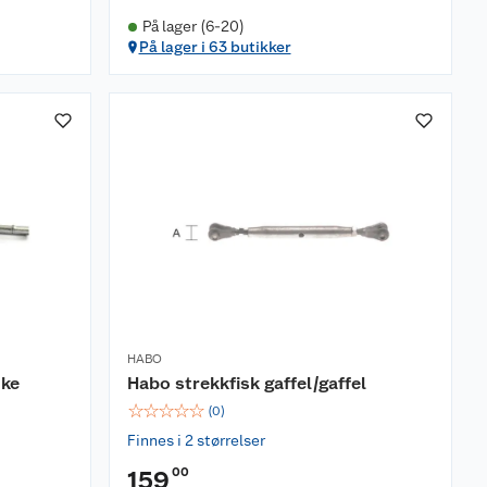
På lager (6-20)
På lager i 63 butikker
HABO
nke
Habo strekkfisk gaffel/gaffel
☆
☆
☆
☆
☆
(
0
)
Finnes i 2 størrelser
00
159