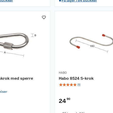
 butikker
På lager i 64 butikker
HABO
nkrok med sperre
Habo 8524 S-krok
☆
☆
☆
☆
☆
(
1
)
elser
90
24