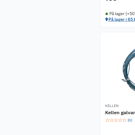
På lager (+50
På lager i 65
KELLEN
Kellen galva
☆
☆
☆
☆
☆
(
0
)