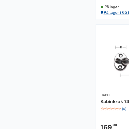
På lager
På lager i 65
HABO
Kabinkrok 7
☆
☆
☆
☆
☆
(
0
)
00
169