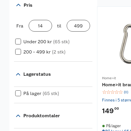
Pris
Fra
til
Under 200 kr
(65 stk)
200 - 499 kr
(2 stk)
Lagerstatus
Home>it
Home>it br
☆
☆
☆
☆
☆
(
0
)
På lager
(65 stk)
Finnes i 5 størr
00
149
Produktomtaler
På lager