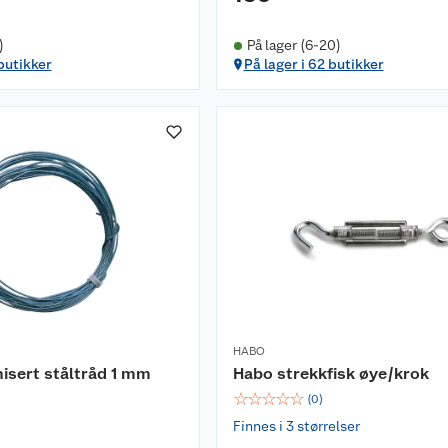
)
På lager (6-20)
 butikker
På lager i 62 butikker
HABO
nisert ståltråd 1 mm
Habo strekkfisk øye/krok
☆
☆
☆
☆
☆
(
0
)
Finnes i 3 størrelser