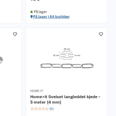
På lager
På lager i 64 butikker
HOME-IT
Home>it Sveiset langleddet kjede -
5 meter (4 mm)
☆
☆
☆
☆
☆
(
0
)