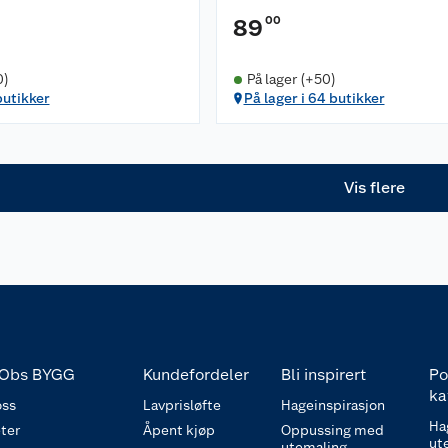
00
89
0)
På lager (+50)
butikker
På lager i 64 butikker
Vis flere
Obs BYGG
Kundefordeler
Bli inspirert
Po
ka
ss
Lavprisløfte
Hageinspirasjon
Ha
ter
Åpent kjøp
Oppussing med
ut
utemaling