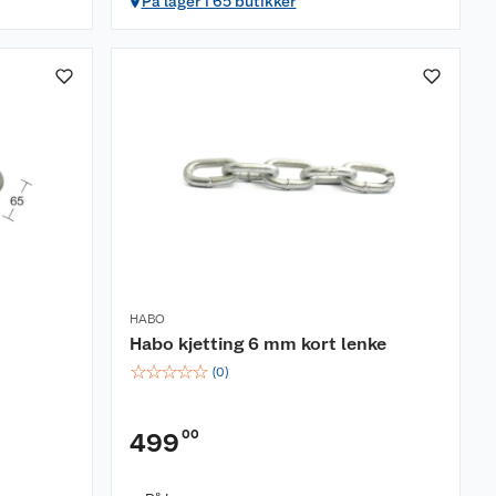
På lager i 65 butikker
HABO
Habo kjetting 6 mm kort lenke
☆
☆
☆
☆
☆
(
0
)
00
499