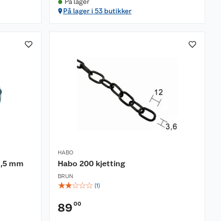
På lager
På lager i 53 butikker
HABO
 1,5 mm
Habo 200 kjetting
BRUN
☆
☆
☆
☆
☆
(
1
)
00
89