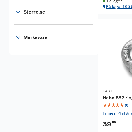
På lager
På lager i 65
Størrelse
Merkevare
HABO
Habo 582 ri
☆
☆
☆
☆
☆
(
1
)
Finnes i 4 størr
90
39