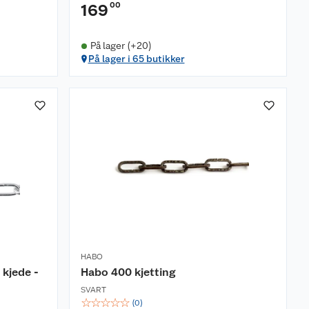
00
169
På lager (+20)
På lager i 65 butikker
HABO
 kjede -
Habo 400 kjetting
SVART
☆
☆
☆
☆
☆
(
0
)