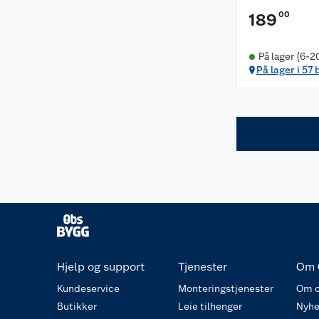
00
189
På lager (6-2
På lager i 57 
Hjelp og support
Tjenester
Om 
Kundeservice
Monteringstjenester
Om o
Butikker
Leie tilhenger
Nyhe