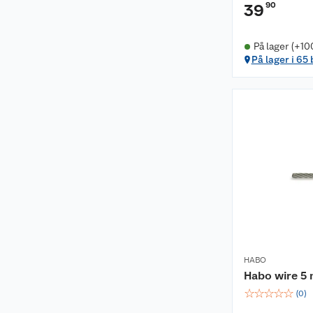
90
39
På lager (+10
På lager i 65
HABO
Habo wire 5
☆
☆
☆
☆
☆
(
0
)