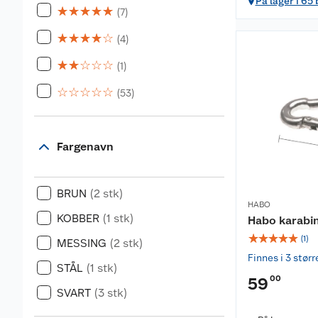
På lager i 65
☆
☆
☆
☆
☆
(7)
☆
☆
☆
☆
☆
(4)
☆
☆
☆
☆
☆
(1)
☆
☆
☆
☆
☆
(53)
Fargenavn
BRUN
(2 stk)
HABO
KOBBER
(1 stk)
Habo karabi
☆
☆
☆
☆
☆
(
1
)
MESSING
(2 stk)
Finnes i 3 størr
STÅL
(1 stk)
00
59
SVART
(3 stk)