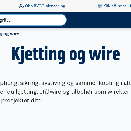
Obs BYGG Montering
Klikk & hent - 
ng og wire
Kjetting og wire
ppheng, sikring, avstiving og sammenkobling i alt
ner du kjetting, stålwire og tilbehør som wireklem
prosjektet ditt.