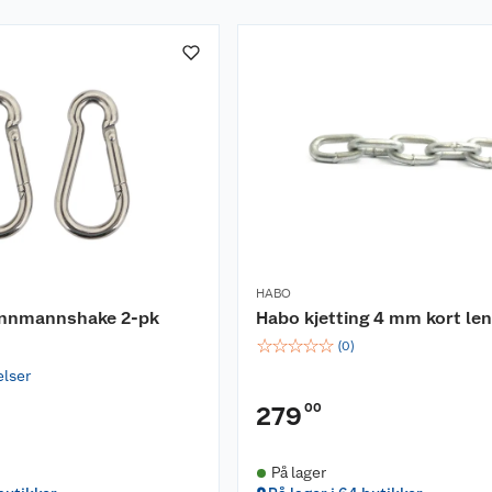
HABO
annmannshake 2-pk
Habo kjetting 4 mm kort le
☆
☆
☆
☆
☆
(
0
)
elser
00
279
På lager