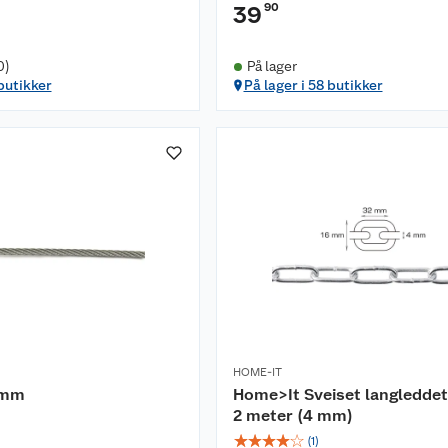
90
39
0)
På lager
 butikker
På lager i 58 butikker
HOME-IT
 mm
Home>It Sveiset langleddet
2 meter (4 mm)
☆
☆
☆
☆
☆
(
1
)