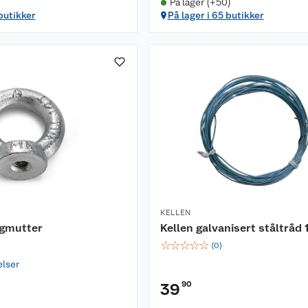
På lager (+50)
 butikker
På lager i 65 butikker
KELLEN
ngmutter
Kellen galvanisert ståltråd
☆
☆
☆
☆
☆
(
0
)
elser
90
39