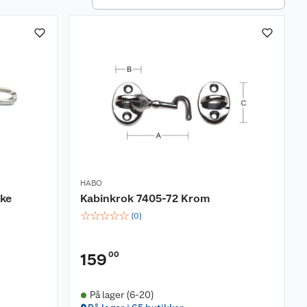
HABO
nke
Kabinkrok 7405-72 Krom
☆
☆
☆
☆
☆
(
0
)
00
159
På lager (6-20)