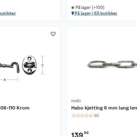
På lager (+100)
 butikker
På lager i 65 butikker
HABO
408-110 Krom
Habo kjetting 6 mm lang le
☆
☆
☆
☆
☆
(
0
)
00
139