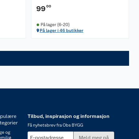
00
99
På lager (6-20)
På lager i 46 butikker
pulære
Tilbud, inspirasjon og informasjon
tegorier
Få nyhetsbrev fra Obs BYGG
ge og
E-postadresse
Meld meg på
emiljø