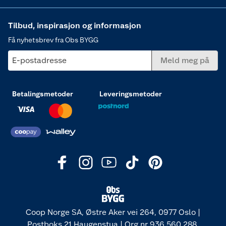
Tilbud, inspirasjon og informasjon
Få nyhetsbrev fra Obs BYGG
E-postadresse
Meld meg på
Betalingsmetoder
Leveringsmetoder
Coop Norge SA, Østre Aker vei 264, 0977 Oslo |
Postboks 21 Haugenstua | Org nr 936 560 288.