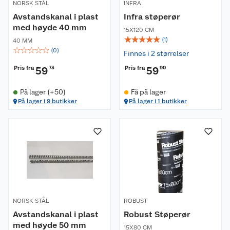
NORSK STÅL
INFRA
Avstandskanal i plast
Infra støperør
med høyde 40 mm
15X120 CM
☆
☆
☆
☆
☆
(
1
)
40 MM
☆
☆
☆
☆
☆
(
0
)
Finnes i 2 størrelser
Pris fra
Pris fra
59
73
59
90
På lager (+50)
Få på lager
På lager i 9 butikker
På lager i 1 butikker
NORSK STÅL
ROBUST
Avstandskanal i plast
Robust Støperør
med høyde 50 mm
15X80 CM