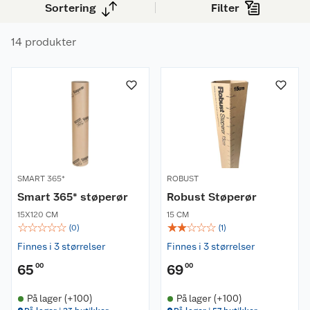
Sortering
Filter
14 produkter
SMART 365*
ROBUST
Smart 365* støperør
Robust Støperør
15X120 CM
15 CM
☆
☆
☆
☆
☆
☆
☆
☆
☆
☆
(
0
)
(
1
)
Finnes i 3 størrelser
Finnes i 3 størrelser
65
00
69
00
På lager (+100)
På lager (+100)