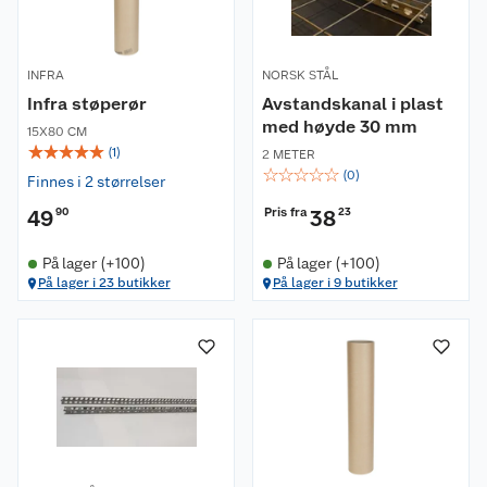
INFRA
NORSK STÅL
Infra støperør
Avstandskanal i plast
med høyde 30 mm
15X80 CM
☆
☆
☆
☆
☆
(
1
)
2 METER
☆
☆
☆
☆
☆
(
0
)
Finnes i 2 størrelser
Pris fra
49
90
38
23
På lager (+100)
På lager (+100)
På lager i 23 butikker
På lager i 9 butikker