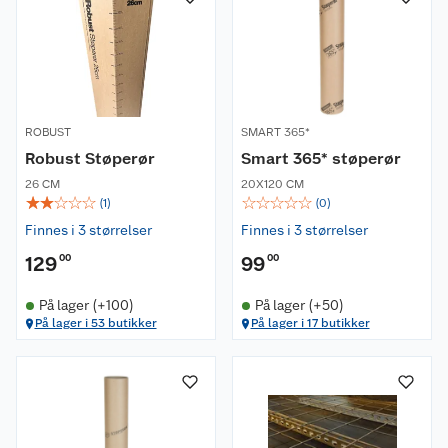
ROBUST
SMART 365*
Robust Støperør
Smart 365* støperør
26 CM
20X120 CM
☆
☆
☆
☆
☆
☆
☆
☆
☆
☆
(
1
)
(
0
)
Finnes i 3 størrelser
Finnes i 3 størrelser
129
00
99
00
På lager (+100)
På lager (+50)
På lager i 53 butikker
På lager i 17 butikker