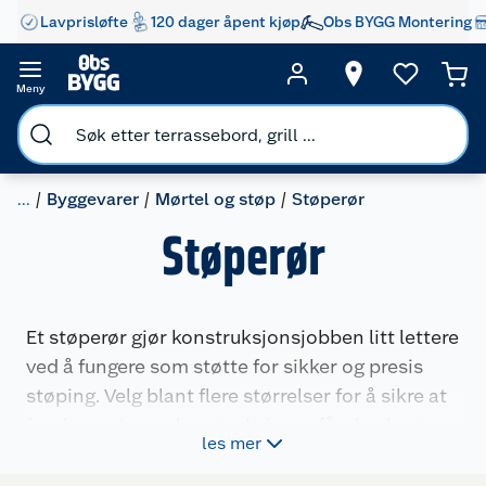
Lavprisløfte
120 dager åpent kjøp
Obs BYGG Montering
Meny
...
Byggevarer
Mørtel og støp
Støperør
Støperør
Et støperør gjør konstruksjonsjobben litt lettere
ved å fungere som støtte for sikker og presis
støping. Velg blant flere størrelser for å sikre at
fundamenter og konstruksjoner får den beste
les mer
starten.