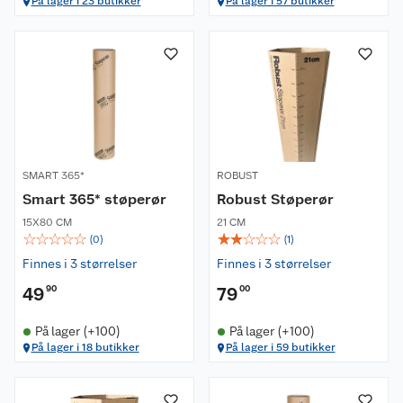
På lager i 23 butikker
På lager i 57 butikker
SMART 365*
ROBUST
Smart 365* støperør
Robust Støperør
15X80 CM
21 CM
☆
☆
☆
☆
☆
☆
☆
☆
☆
☆
(
0
)
(
1
)
Finnes i 3 størrelser
Finnes i 3 størrelser
49
90
79
00
På lager (+100)
På lager (+100)
På lager i 18 butikker
På lager i 59 butikker