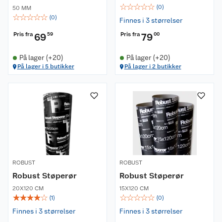
☆
☆
☆
☆
☆
(
0
)
50 MM
☆
☆
☆
☆
☆
(
0
)
Finnes i 3 størrelser
Pris fra
Pris fra
69
59
79
00
På lager (+20)
På lager (+20)
På lager i 5 butikker
På lager i 2 butikker
Om oss
Kundeservice
Nyheter
Butikker
Våre merkevarer
Kontakt oss
Våre kjeder
ROBUST
ROBUST
Retur- og angrerett
Kjøpsvilkår
Hageinspirasjon
Robust Støperør
Robust Støperør
20X120 CM
15X120 CM
Reklamasjon
Personvern
Lavprisløfte
Oppussing med utemaling
☆
☆
☆
☆
☆
☆
☆
☆
☆
☆
(
1
)
(
0
)
Finnes i 3 størrelser
Finnes i 3 størrelser
Ofte stilte spørsmål
Cookies
Åpent kjøp
Oppussing med innemaling