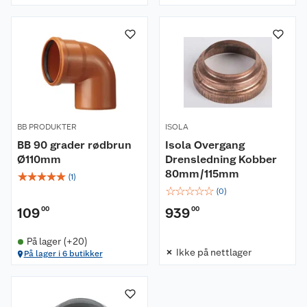
BB PRODUKTER
ISOLA
BB 90 grader rødbrun
Isola Overgang
Ø110mm
Drensledning Kobber
80mm/115mm
☆
☆
☆
☆
☆
(
1
)
☆
☆
☆
☆
☆
(
0
)
109
00
939
00
På lager (+20)
Ikke på nettlager
På lager i 6 butikker
Om oss
Kundeservice
Nyheter