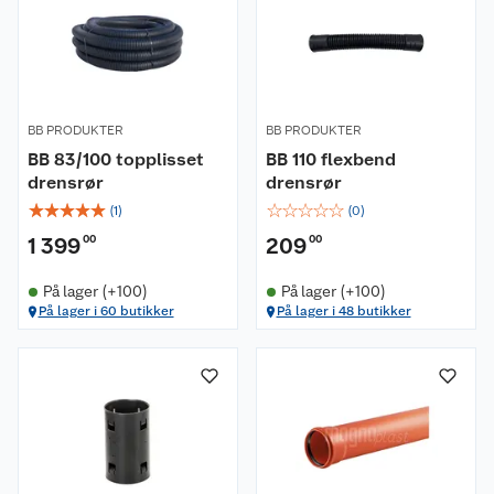
BB PRODUKTER
BB PRODUKTER
BB 83/100 topplisset
BB 110 flexbend
drensrør
drensrør
☆
☆
☆
☆
☆
☆
☆
☆
☆
☆
(
1
)
(
0
)
1 399
00
209
00
På lager (+100)
På lager (+100)
På lager i 60 butikker
På lager i 48 butikker