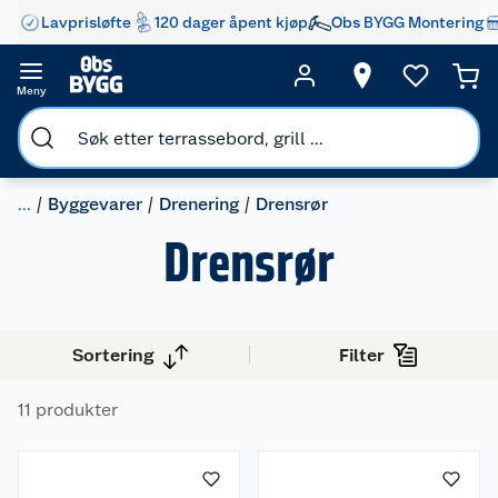
Lavprisløfte
120 dager åpent kjøp
Obs BYGG Montering
Meny
...
Byggevarer
Drenering
Drensrør
Drensrør
Sortering
Filter
11 produkter