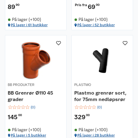
Pris fra
89
90
69
00
På lager (+100)
På lager (+100)
På lager i 61 butikker
På lager i 52 butikker
BB PRODUKTER
PLASTMO
BB Grenrør Ø110 45
Plastmo grenrør sort,
grader
for 75mm nedløpsrør
☆
☆
☆
☆
☆
☆
☆
☆
☆
☆
(
0
)
(
0
)
145
00
329
00
På lager (+100)
På lager (+100)
På lager i 5 butikker
På lager i 28 butikker