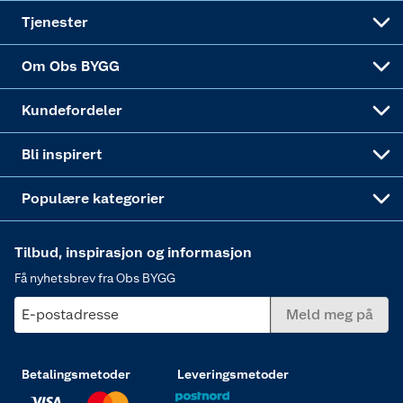
Alle tjenester
Virksomheten
Klikk og hent
DIY-prosjekter
Verktøy
Tjenester
Sponsorvirksomheten
Coop Bedriftskort
Hytte og beredskapsutstyr
Dører
Om Obs BYGG
Obs BYGG Montering
Gavetips
Vindu
Kundefordeler
Annonserte varer
Hjem, rengjøring og hvitevarer
Bli inspirert
Varme
Populære kategorier
Tilbud, inspirasjon og informasjon
Få nyhetsbrev fra Obs BYGG
E-postadresse
Meld meg på
Betalingsmetoder
Leveringsmetoder