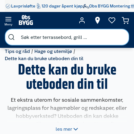
Lavprisløfte
120 dager åpent kjøp
Obs BYGG Montering
Meny
Tips og råd
Hage og utemiljø
Dette kan du bruke uteboden din til
Dette kan du bruke
uteboden din til
Et ekstra uterom for sosiale sammenkomster,
lagringsplass for hagemøbler og redskaper, eller
hobbyverksted? Uteboden din kan dekke
mange ulike områder og behov. Her er fire
les mer
forskjellige.