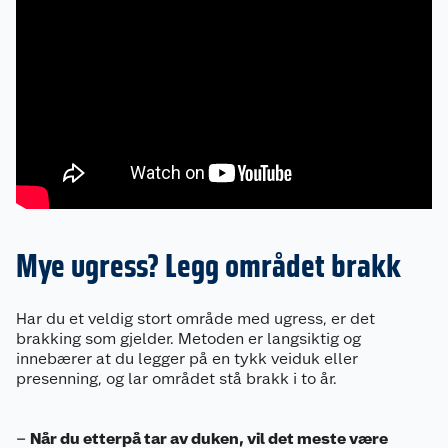
Om oss
Kundeservice
Nyheter
Mye ugress? Legg området brakk
Butikker
Våre merkevarer
Har du et veldig stort område med ugress, er det
Kontakt oss
Våre kjeder
brakking som gjelder. Metoden er langsiktig og
innebærer at du legger på en tykk veiduk eller
presenning, og lar området stå brakk i to år.
Retur- og angrerett
Kjøpsvilkår
Hageinspirasjon
Reklamasjon
Personvern
Lavprisløfte
Oppussing med utemaling
–
Når du etterpå tar av duken, vil det meste være