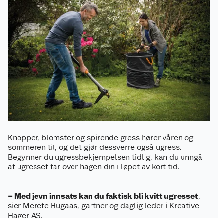
Knopper, blomster og spirende gress hører våren og
sommeren til, og det gjør dessverre også ugress.
Begynner du ugressbekjempelsen tidlig, kan du unngå
at ugresset tar over hagen din i løpet av kort tid.
– Med jevn innsats kan du faktisk bli kvitt ugresset
,
sier Merete Hugaas, gartner og daglig leder i Kreative
Hager AS.