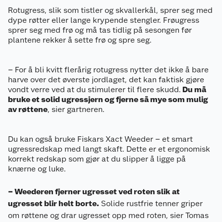
Rotugress, slik som tistler og skvallerkål, sprer seg med
dype røtter eller lange krypende stengler. Frøugress
sprer seg med frø og må tas tidlig på sesongen før
plantene rekker å sette frø og spre seg.
– For å bli kvitt flerårig rotugress nytter det ikke å bare
harve over det øverste jordlaget, det kan faktisk gjøre
vondt verre ved at du stimulerer til flere skudd.
Du må
bruke et solid ugressjern og fjerne så mye som mulig
av røttene
, sier gartneren.
Du kan også bruke Fiskars Xact Weeder – et smart
ugressredskap med langt skaft. Dette er et ergonomisk
korrekt redskap som gjør at du slipper å ligge på
knærne og luke.
– Weederen fjerner ugresset ved roten slik at
ugresset blir helt borte.
Solide rustfrie tenner griper
om røttene og drar ugresset opp med roten, sier Tomas