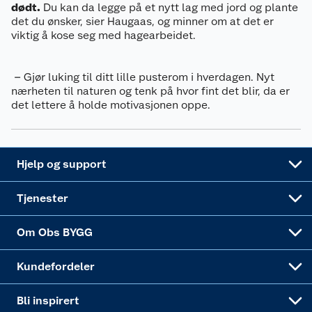
dødt.
Du kan da legge på et nytt lag med jord og plante
Ofte stilte spørsmål
det du ønsker, sier Haugaas, og minner om at det er
Cookies
Åpent kjøp
Oppussing med innemaling
viktig å kose seg med hagearbeidet.
Pakkesporing
Monteringstjenester
Ledige stillinger
Coop medlem
Grillens verden
Hage og utemiljø
– Gjør luking til ditt lille pusterom i hverdagen. Nyt
Leveringstid
Leie tilhenger
Bærekraft
Retur av el-avfall
Et varmere hjem
nærheten til naturen og tenk på hvor fint det blir, da er
Gulv
det lettere å holde motivasjonen oppe.
Betalingsalternativer
Leie verktøy
Sikkerhetsdatablad
Drive in
Tips og råd
Trelast og byggevarer
Leveringsalternativer
Nøkkelfiling
Samvirkelag
Coop Mastercard
Live-shopping
Maling
Hjelp og support
Alle tjenester
Virksomheten
Klikk og hent
DIY-prosjekter
Verktøy
Tjenester
Sponsorvirksomheten
Coop Bedriftskort
Hytte og beredskapsutstyr
Dører
Om Obs BYGG
Obs BYGG Montering
Gavetips
Vindu
Kundefordeler
Annonserte varer
Hjem, rengjøring og hvitevarer
Bli inspirert