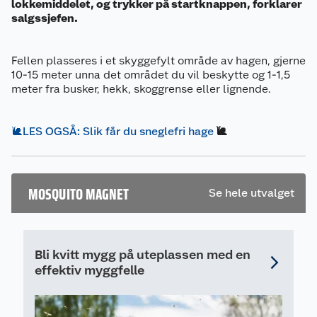
lokkemiddelet, og trykker på startknappen, forklarer
salgssjefen.
Fellen plasseres i et skyggefylt område av hagen, gjerne
10-15 meter unna det området du vil beskytte og 1-1,5
meter fra busker, hekk, skoggrense eller lignende.
🐌LES OGSÅ: Slik får du sneglefri hage
🐌
MOSQUITO MAGNET
Se hele utvalget
Om oss
Bli kvitt mygg på uteplassen med en
Kundeservice
Nyheter
effektiv myggfelle
Butikker
Våre merkevarer