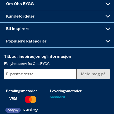
Coop Bedriftskort
Hytte og beredskapsutstyr
Dører
Om Obs BYGG
Obs BYGG Montering
Gavetips
Vindu
Kundefordeler
Annonserte varer
Hjem, rengjøring og hvitevarer
Bli inspirert
Varme
Populære kategorier
Tilbud, inspirasjon og informasjon
Få nyhetsbrev fra Obs BYGG
E-postadresse
Meld meg på
Betalingsmetoder
Leveringsmetoder