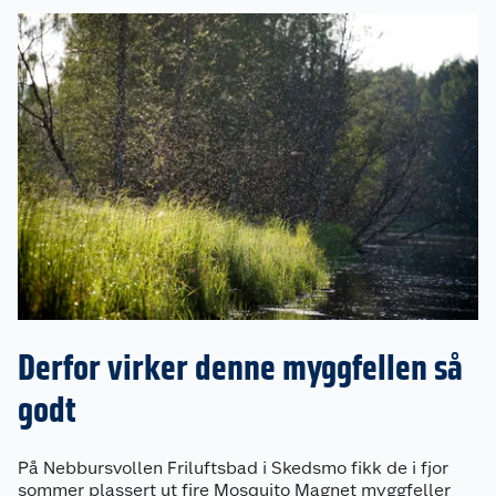
Derfor virker denne myggfellen så
godt
På Nebbursvollen Friluftsbad i Skedsmo fikk de i fjor
sommer plassert ut fire Mosquito Magnet myggfeller