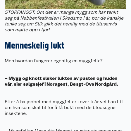
STORFANGST: Om det er mange mygg som har tenkt
seg på Nebbenfestivalen i Skedsmo i år, bør de kanskje
tenke seg om Slik gikk det nemlig med de titusenvis
som møtte opp i fjor!
Menneskelig lukt
Men hvordan fungerer egentlig en myggfelle?
– Mygg og knott elsker lukten av pusten og huden
vår, sier salgssjef i Noragent, Bengt-Ove Nordgård.
Etter å ha jobbet med myggfeller i over ti år vet han litt
om hva som skal til for å få bukt med de blodsugne
insektene.
– Myggfellen Mosquito Magnet «puster ut» oppvarmet