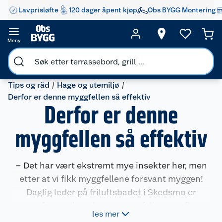
Lavprisløfte
120 dager åpent kjøp
Obs BYGG Montering
Meny
Tips og råd
Hage og utemiljø
Derfor er denne myggfellen så effektiv
Derfor er denne
myggfellen så effektiv
– Det har vært ekstremt mye insekter her, men
etter at vi fikk myggfellene forsvant myggen!
Daglig leder på friluftsbadet i Skedsmo er
superfornøyd med at myggen faller som fluer.
les mer