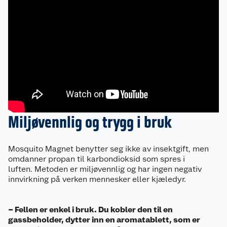
Miljøvennlig og trygg i bruk
Mosquito Magnet benytter seg ikke av insektgift, men
omdanner propan til karbondioksid som spres i
luften. Metoden er miljøvennlig og har ingen negativ
innvirkning på verken mennesker eller kjæledyr.
– Fellen er enkel i bruk. Du kobler den til en
gassbeholder, dytter inn en aromatablett, som er