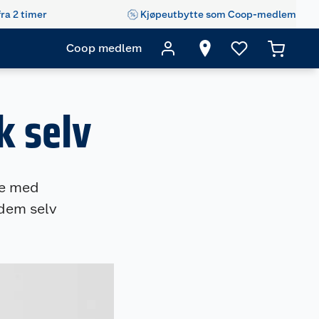
fra 2 timer
Kjøpeutbytte som Coop-medlem
Coop medlem
k selv
ne med
 dem selv