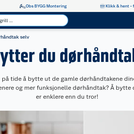
Obs BYGG Montering
Klikk & hent - 
rhåndtak selv
bytter du dørhåndta
t på tide å bytte ut de gamle dørhåndtakene di
enere og mer funksjonelle dørhåndtak? Å bytte
er enklere enn du tror!