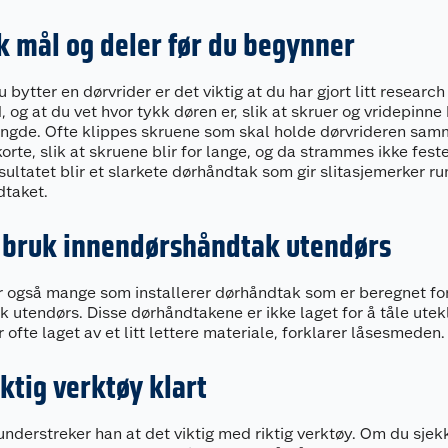
k mål og deler før du begynner
 bytter en dørvrider er det viktig at du har gjort litt research
, og at du vet hvor tykk døren er, slik at skruer og vridepinne
lengde. Ofte klippes skruene som skal holde dørvrideren sa
 korte, slik at skruene blir for lange, og da strammes ikke fest
sultatet blir et slarkete dørhåndtak som gir slitasjemerker ru
taket.
 bruk innendørshåndtak utendørs
r også mange som installerer dørhåndtak som er beregnet fo
k utendørs. Disse dørhåndtakene er ikke laget for å tåle utek
r ofte laget av et litt lettere materiale, forklarer låsesmeden.
iktig verktøy klart
understreker han at det viktig med riktig verktøy. Om du sjek