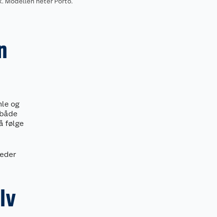
. Modellen heter Porto.
n
mle og
u både
å følge
leder
lv