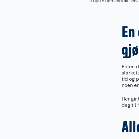
Å bytte dørhåndtak selv 
En 
gjø
Enten d
slarket
tid og 
noen en
Her gir
deg til
All