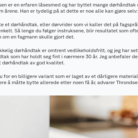
en er en erfaren låsesmed og har byttet mange dørhåndtak
m årene. Han er tydelig på at dette er noe alle kan gjøre selv:
te et dørhåndtak, eller dørvrider som vi kaller det på fagsprå
enkelt. Så lenge du følger instruksene, blir resultatet som ofte
m om en fagmann skulle gjort det.
ikkelig dørhåndtak er omtrent vedlikeholdsfritt, og jeg har set
tak som har holdt seg fint i nærmere 30 år. Jeg anbefaler de
t dørhåndtak av god kvalitet.
u for en billigere variant som er laget av et dårligere materia
kere å måtte bytte allerede etter noen få år, advarer Throndse