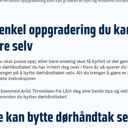
er en enkel oppgradering som kan gi døren et nytt og moderne uttrykk
enkel oppgradering du ka
re selv
u skal pusse opp, eller bare endelig skal få byttet ut det ga
e dørhåndtaket du har irritert deg over i flere år, så sparer d
penger på å bytte dørhåndtaket selv. Alt du trenger å gjøre er 
kle instruksjoner.
 låsesmed Arild Throndsen fra Lås1 deg sine beste tips og vei
 hvordan du bytter dørhåndtaket.
e kan bytte dørhåndtak se