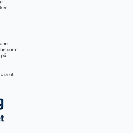
ye
eker
uene
krue som
r på
 dra ut
g
et