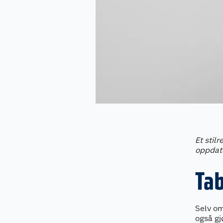
Et stil
oppdate
Ta
Selv om
også gj