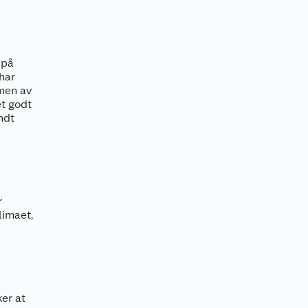
 på
 har
mmen av
et godt
ndt
r
limaet,
ker at