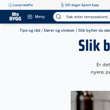
Lavprisløfte
120 dager åpent kjøp
Meny
Tips og råd
Dører og vinduer
Slik bytter du dø
Slik 
Er de
nyere, p