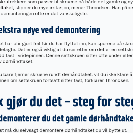
skrutrekkere som passer til skruene på både det gamle og n
taket, slipper du mye irritasjon, mener Throndsen. Han påp
 demonteringen ofte er det vanskeligste.
ekstra nøye ved demontering
t har blir gjort feil før du har flyttet inn, kan sporene på skr
elagte. Det er også viktig at du ser etter om det er en setts
dd fast i vridepinnen. Denne settskruen sitter ofte under elle
v dørhåndtaket.
 bare fjerner skruene rundt dørhåndtaket, vil du ikke klare å
nnen om settskruen fortsatt sitter fast, forklarer Throndsen.
k gjør du det – steg for ste
 demonterer du det gamle dørhåndtak
st må du selvsagt demontere dørhåndtaket du vil bytte ut.