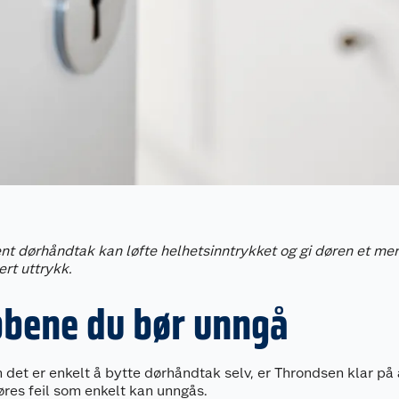
rent dørhåndtak kan løfte helhetsinntrykket og gi døren et mer
rt uttrykk.
bbene du bør unngå
 det er enkelt å bytte dørhåndtak selv, er Throndsen klar på 
øres feil som enkelt kan unngås.