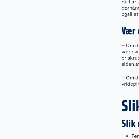
du har 
dørhånd
også at
Vær 
– Om de
være ød
er skru
siden a
– Om du
vridepi
Sli
Slik
Før