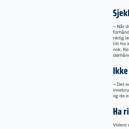
Sjek
– Når du
forhånd
riktig 
litt for
nok. Re
dørhånd
Ikke
– Det e
innebru
og de e
Ha r
Videre 