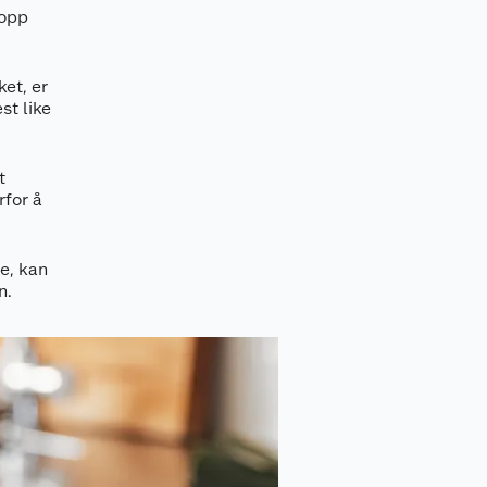
 opp
ket, er
st like
t
rfor å
le, kan
n.