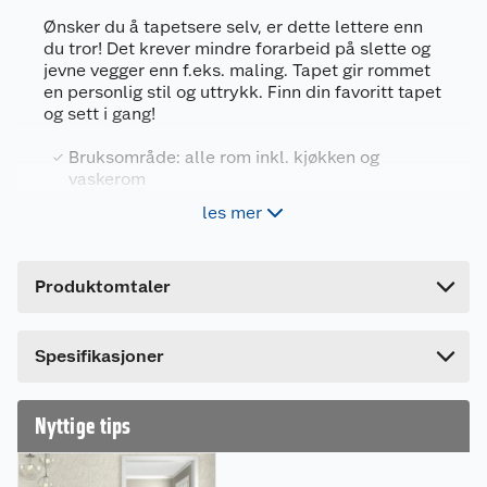
Ønsker du å tapetsere selv, er dette lettere enn
du tror! Det krever mindre forarbeid på slette og
Generelt
jevne vegger enn f.eks. maling. Tapet gir rommet
Artikkelnummer
4051315592175
en personlig stil og uttrykk. Finn din favoritt tapet
og sett i gang!
Leverandørens artikkelnummer
3026055
Farge
SAND 39109-1
Bruksområde: alle rom inkl. kjøkken og
vaskerom
Forpakningsmål
Festes på veggen med tapetlim
les mer
Bruttovekt
1.35 kg
Mål pr. rull: bredde 53 cm, lengde 10 meter
Høyde
8.5 cm
Produktomtaler
Produktegenskaper
Lengde
53 cm
Vinyltapet har en slitesterk overflate av vinyl og
Bredde
8.5 cm
fiber bakside. Karakteristisk for vinyltapet er
Spesifikasjoner
strukturer og naturtro imitasjoner i overflaten, for
eksempel trestruktur og flotte tekstilteksturer.
Nyttige tips
Vinyltapet er både vask- og skurbart, og er derfor
meget godt egnet over alt hvor tapetet er utsatt
for slitasje og smuss. Vinyloverflaten tåler søl og