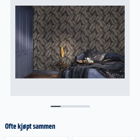
Vaterpass, lodd eller saks i et snøre – for å
lodde opp første tapetlengde på hver vegg
Blyant – for notater og passmerker på tapet
Tommestokk – til å måle opp tapet høyden
Linjal i stål – for å kunne skjære rett
Anbefalt tapetlim – Casco Premium vegglim
-Rulle/pensel - brukes til å påføre lim på vegger,
til og med steder det er vanskelig å nå med ruller
Vaskesvamp med rent vann – brukes til å
tørke av overflødig lim på tapetet
Tapetkniv med ekstra blad – ha skarpe
barberblad slik at tapetet ikke rives
Tapetverktøy – for glatting og for å stryke ut
luftbobler
Stige/krakk/stol
Ofte kjøpt sammen
Tapetbord – smidig bord som kan kjøpes i
forskjellige materialer