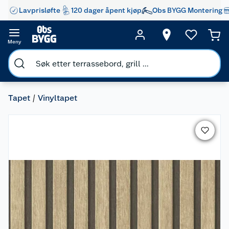
Lavprisløfte
120 dager åpent kjøp
Obs BYGG Montering
Meny
Tapet
Vinyltapet