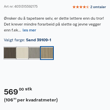
Art nr: 4051315592175
☆
☆
☆
☆
☆
2
omtaler
Ønsker du å tapetsere selv, er dette lettere enn du tror!
Det krever mindre forarbeid på slette og jevne vegger
enn f.ek
...
les mer
Valgt farge
:
Sand 39109-1
stk
00
569
(
106
per kvadratmeter
)
80