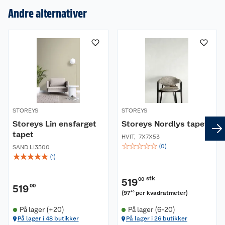
Andre alternativer
Om oss
Kundeservice
Nyheter
Butikker
Våre merkevarer
Kontakt oss
Våre kjeder
STOREYS
STOREYS
Storeys Lin ensfarget
Storeys Nordlys tapet
Retur- og angrerett
Kjøpsvilkår
Hageinspirasjon
tapet
HVIT
,
7X7X53
☆
☆
☆
☆
☆
(
0
)
SAND LI3500
Reklamasjon
Personvern
Lavprisløfte
Oppussing med utemaling
☆
☆
☆
☆
☆
(
1
)
Ofte stilte spørsmål
Cookies
Åpent kjøp
Oppussing med innemaling
stk
519
00
519
00
(
97
per kvadratmeter
)
40
Pakkesporing
Monteringstjenester
Ledige stillinger
Coop medlem
Grillens verden
Hage og utemiljø
På lager (+20)
På lager (6-20)
På lager i 48 butikker
På lager i 26 butikker
Leveringstid