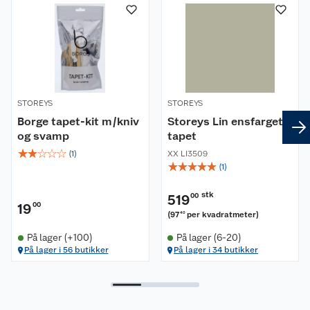
Mål
Leveres på rull.
Lengde: 1005 cm
Bredde: 53 cm
STOREYS
STOREYS
Borge tapet-kit m/kniv
Storeys Lin ensfarget
og svamp
tapet
☆
☆
☆
☆
☆
(
1
)
XX LI3509
☆
☆
☆
☆
☆
(
1
)
stk
519
00
19
00
(
97
per kvadratmeter
)
40
På lager (+100)
På lager (6-20)
På lager i 56 butikker
På lager i 34 butikker