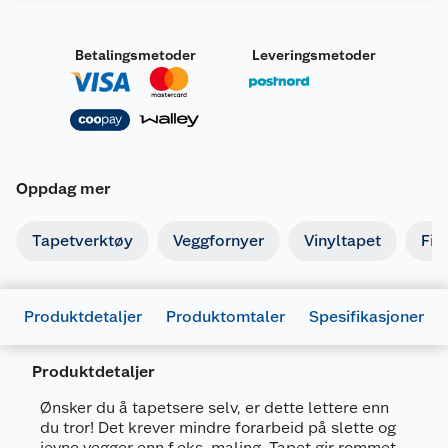
Betalingsmetoder
Leveringsmetoder
Oppdag mer
Tapetverktøy
Veggfornyer
Vinyltapet
Fib
Produktdetaljer
Produktomtaler
Spesifikasjoner
Produktdetaljer
Ønsker du å tapetsere selv, er dette lettere enn
du tror! Det krever mindre forarbeid på slette og
Generelt
jevne vegger enn f.eks. maling. Tapet gir rommet