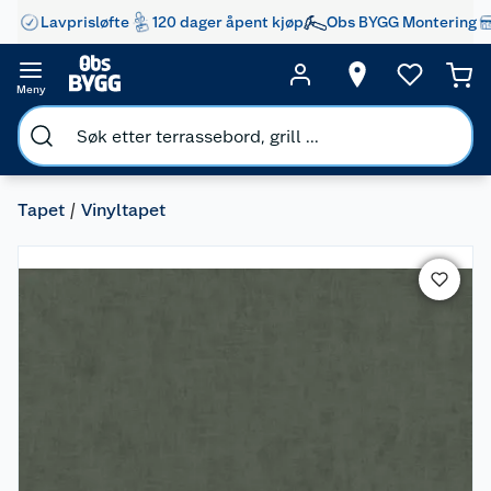
Lavprisløfte
120 dager åpent kjøp
Obs BYGG Montering
Meny
Tapet
Vinyltapet