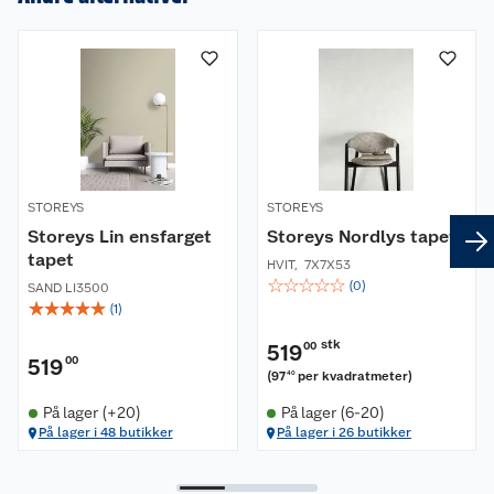
Om oss
Kundeservice
Nyheter
Butikker
Våre merkevarer
Kontakt oss
Våre kjeder
STOREYS
STOREYS
Retur- og angrerett
Storeys Lin ensfarget
Storeys Nordlys tapet
Kjøpsvilkår
Hageinspirasjon
tapet
HVIT
,
7X7X53
☆
☆
☆
☆
☆
Reklamasjon
(
0
)
SAND LI3500
Personvern
Lavprisløfte
Oppussing med utemaling
☆
☆
☆
☆
☆
(
1
)
Ofte stilte spørsmål
Cookies
Åpent kjøp
Oppussing med innemaling
stk
519
00
519
00
(
97
per kvadratmeter
)
40
Pakkesporing
Monteringstjenester
Ledige stillinger
Coop medlem
Grillens verden
Hage og utemiljø
På lager (+20)
På lager (6-20)
På lager i 48 butikker
På lager i 26 butikker
Leveringstid
Leie tilhenger
Bærekraft
Retur av el-avfall
Et varmere hjem
Gulv