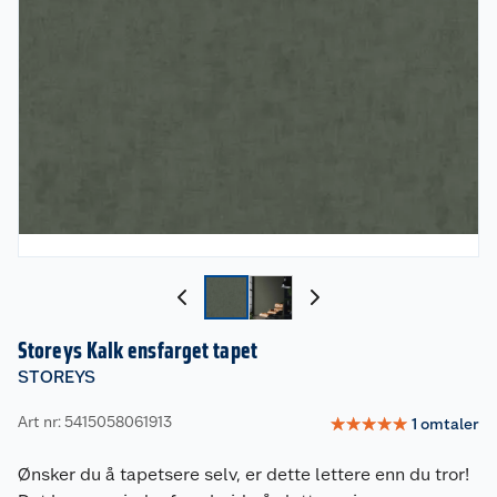
Storeys Kalk ensfarget tapet
STOREYS
Art nr: 5415058061913
☆
☆
☆
☆
☆
1
omtaler
Ønsker du å tapetsere selv, er dette lettere enn du tror!