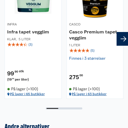
INFRA
CASCO
Infra tapet vegglim
Casco Premium tapet
vegglim
KLAR
,
5 LITER
☆
☆
☆
☆
☆
(
3
)
1 LITER
☆
☆
☆
☆
☆
(
5
)
Finnes i 3 størrelser
stk
99
90
275
00
(
19
per liter
)
98
På lager (+100)
På lager (+100)
På lager i 65 butikker
På lager i 63 butikker
Andre alternativer