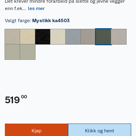
Det krever mindre forarbeid på slette og jevne vegger
enn f.ek
...
les mer
Valgt farge
:
Mystikk ka4503
00
519
Kjøp
Klikk og hent