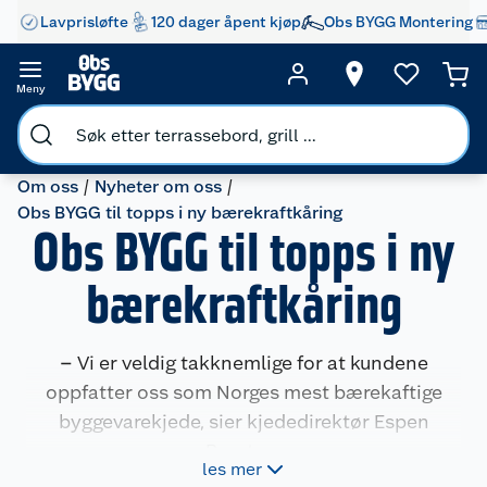
Lavprisløfte
120 dager åpent kjøp
Obs BYGG Montering
Meny
Om oss
Nyheter om oss
Obs BYGG til topps i ny bærekraftkåring
Obs BYGG til topps i ny
bærekraftkåring
– Vi er veldig takknemlige for at kundene
oppfatter oss som Norges mest bærekaftige
byggevarekjede, sier kjededirektør Espen
Braaten.
les mer