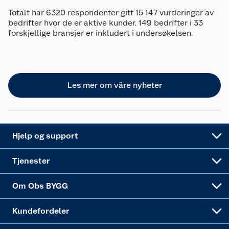
Reklamasjon
Personvern
Lavprisløfte
Oppussing med utemaling
Totalt har 6320 respondenter gitt 15 147 vurderinger av
bedrifter hvor de er aktive kunder. 149 bedrifter i 33
Ofte stilte spørsmål
Cookies
Åpent kjøp
Oppussing med innemaling
forskjellige bransjer er inkludert i undersøkelsen.
Pakkesporing
Monteringstjenester
Ledige stillinger
Coop medlem
Grillens verden
Hage og utemiljø
Leveringstid
Leie tilhenger
Bærekraft
Retur av el-avfall
Et varmere hjem
Gulv
Les mer om våre nyheter
Betalingsalternativer
Leie verktøy
Sikkerhetsdatablad
Drive in
Tips og råd
Trelast og byggevarer
Leveringsalternativer
Nøkkelfiling
Samvirkelag
Coop Mastercard
Live-shopping
Maling
Hjelp og support
Alle tjenester
Virksomheten
Klikk og hent
DIY-prosjekter
Verktøy
Tjenester
Sponsorvirksomheten
Coop Bedriftskort
Hytte og beredskapsutstyr
Dører
Om Obs BYGG
Obs BYGG Montering
Gavetips
Vindu
Kundefordeler
Annonserte varer
Hjem, rengjøring og hvitevarer