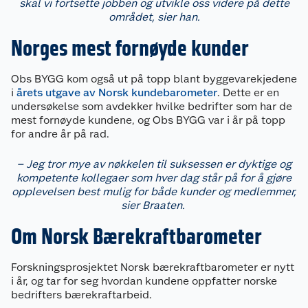
skal vi fortsette jobben og utvikle oss videre på dette
området, sier han.
Norges mest fornøyde kunder
Obs BYGG kom også ut på topp blant byggevarekjedene
i
årets utgave av Norsk kundebarometer
. Dette er en
undersøkelse som avdekker hvilke bedrifter som har de
mest fornøyde kundene, og Obs BYGG var i år på topp
for andre år på rad.
Om oss
– Jeg tror mye av nøkkelen til suksessen er dyktige og
kompetente kollegaer som hver dag står på for å gjøre
Kundeservice
Nyheter
opplevelsen best mulig for både kunder og medlemmer,
sier Braaten.
Butikker
Våre merkevarer
Om Norsk Bærekraftbarometer
Kontakt oss
Våre kjeder
Forskningsprosjektet Norsk bærekraftbarometer er nytt
i år, og tar for seg hvordan kundene oppfatter norske
Retur- og angrerett
Kjøpsvilkår
Hageinspirasjon
bedrifters bærekraftarbeid.