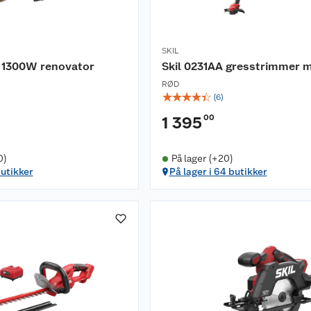
SKIL
A 1300W renovator
Skil 0231AA gresstrimmer m
RØD
☆
☆
☆
☆
☆
(
6
)
00
1 395
0)
På lager (+20)
butikker
På lager i 64 butikker