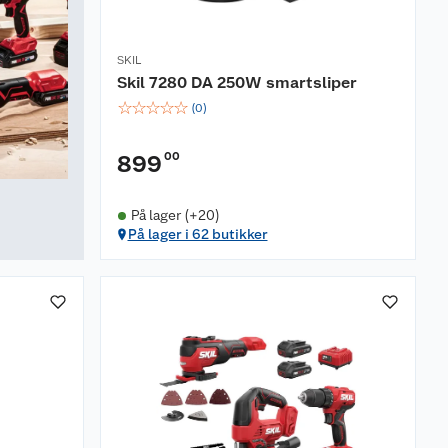
SKIL
Skil 7280 DA 250W smartsliper
☆
☆
☆
☆
☆
(
0
)
00
899
På lager (+20)
På lager i 62 butikker