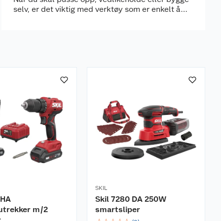
selv, er det viktig med verktøy som er enkelt å
bruke og gir et godt resultat. SKIL er et velkjent
varemerke innen elverktøy som kombinerer
moderne teknologi med praktiske løsninger
tilpasset hjemmebruk.
SKIL
 HA
Skil 7280 DA 250W
rutrekker m/2
smartsliper
r