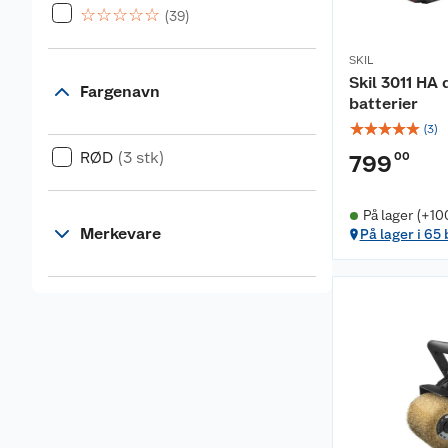
☆
☆
☆
☆
☆
(39)
SKIL
Skil 3011 HA 
Fargenavn
batterier
☆
☆
☆
☆
☆
(
3
)
RØD
(3 stk)
00
799
På lager (+10
Merkevare
På lager i 65