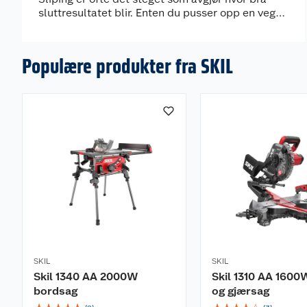
sluttresultatet blir. Enten du pusser opp en vegg,
frisker opp et møbel eller klargjør treverk før
maling, gir en slipemaskin bedre kontroll og
jevnere flater enn håndsliping.
Populære produkter fra SKIL
SKIL
SKIL
Skil 1340 AA 2000W
Skil 1310 AA 1600
bordsag
og gjærsag