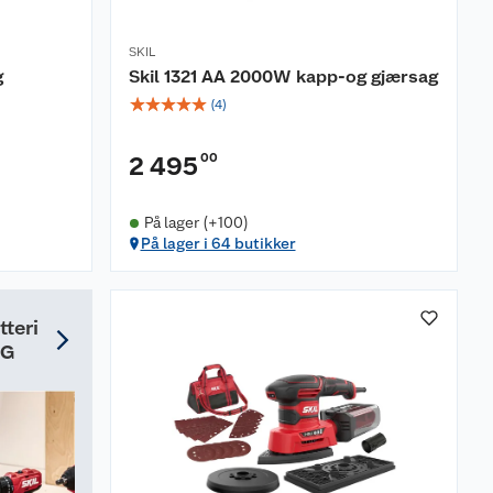
SKIL
g
Skil 1321 AA 2000W kapp-og gjærsag
☆
☆
☆
☆
☆
(
4
)
00
2 495
På lager (+100)
På lager i 64 butikker
tteri
GG