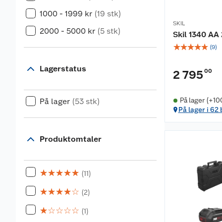
1000 - 1999 kr
(19 stk)
SKIL
2000 - 5000 kr
(5 stk)
Skil 1340 A
☆
☆
☆
☆
☆
(
9
)
Lagerstatus
00
2 795
På lager (+10
På lager
(53 stk)
På lager i 62
Produktomtaler
☆
☆
☆
☆
☆
(11)
☆
☆
☆
☆
☆
(2)
☆
☆
☆
☆
☆
(1)