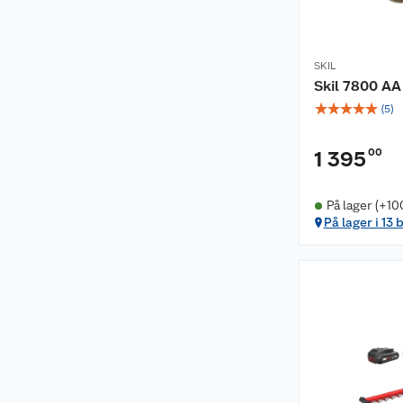
SKIL
Skil 7800 A
☆
☆
☆
☆
☆
(
5
)
00
1 395
På lager (+10
På lager i 13 