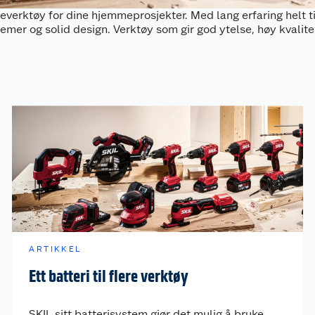
geverktøy for dine hjemmeprosjekter. Med lang erfaring helt t
mer og solid design. Verktøy som gir god ytelse, høy kvalitet
ARTIKKEL
Ett batteri til flere verktøy
SKIL sitt batterisystem gjør det mulig å bruke