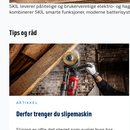
SKIL leverer pålitelige og brukervennlige elektro- og ha
kombinerer SKIL smarte funksjoner, moderne batterisyste
Tips og råd
ARTIKKEL
Derfor trenger du slipemaskin
Sliping er ofte det steget som avgjør hvor bra