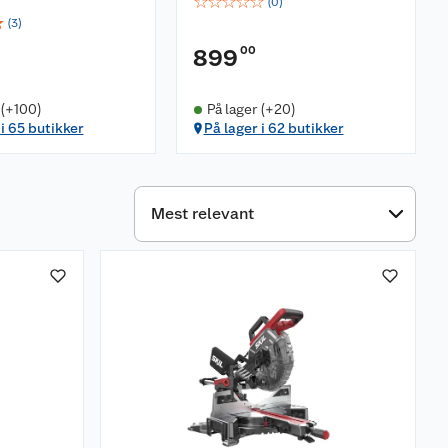
☆
☆
☆
☆
☆
(
0
)
☆
(
3
)
00
899
 (+100)
På lager (+20)
 i 65 butikker
På lager i 62 butikker