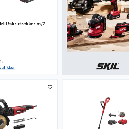
drill/skrutrekker m/2
0)
 butikker