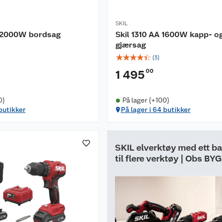
SKIL
A 2000W bordsag
Skil 1310 AA 1600W kapp- o
gjærsag
☆
☆
☆
☆
☆
(
3
)
00
1 495
0)
På lager (+100)
 butikker
På lager i 64 butikker
SKIL elverktøy med ett ba
til flere verktøy | Obs BY