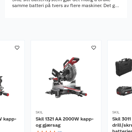
samme batteri på tvers av flere maskiner. Det gir
en mer oversiktlig verktøysamling og gjør det
enklere å bygge videre på etter hvert som
behovene endrer seg.
SKIL
SKIL
W kapp-
Skil 1321 AA 2000W kapp-
Skil 3011
og gjærsag
drill/sk
batterie