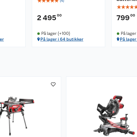
☆
☆
☆
☆
☆
(
4
)
☆
☆
☆
☆
00
00
2 495
799
På lager (+100)
På lager
er
På lager i 64 butikker
På lager