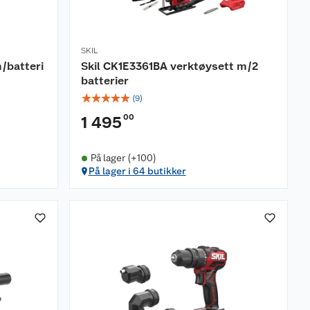
SKIL
/batteri
Skil CK1E3361BA verktøysett m/2
batterier
☆
☆
☆
☆
☆
(
9
)
00
1 495
På lager (+100)
På lager i 64 butikker