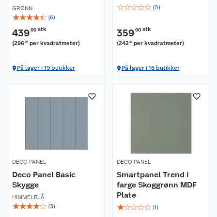
☆
☆
☆
☆
☆
(
0
)
GRØNN
☆
☆
☆
☆
☆
(
6
)
stk
stk
439
00
359
00
(
296
per kvadratmeter
)
(
242
per kvadratmeter
)
20
25
På lager i 19 butikker
På lager i 16 butikker
DECO PANEL
DECO PANEL
Deco Panel Basic
Smartpanel Trend i
Skygge
farge Skoggrønn MDF
Plate
HIMMELBLÅ
☆
☆
☆
☆
☆
☆
☆
☆
☆
☆
(
3
)
(
1
)