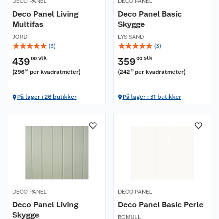
DECO PANEL
DECO PANEL
Deco Panel Living
Deco Panel Basic
Multifas
Skygge
JORD
LYS SAND
☆
☆
☆
☆
☆
☆
☆
☆
☆
☆
(
3
)
(
3
)
stk
stk
439
00
359
00
(
296
per kvadratmeter
)
(
242
per kvadratmeter
)
20
25
På lager i 26 butikker
På lager i 31 butikker
DECO PANEL
DECO PANEL
Deco Panel Living
Deco Panel Basic Perle
Skygge
BOMULL