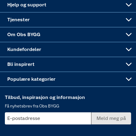
Leveringsalternativer
Nøkkelfiling
Samvirkelag
Coop Mastercard
Live-shopping
Maling
Hjelp og support
Alle tjenester
Virksomheten
Klikk og hent
DIY-prosjekter
Verktøy
Tjenester
Sponsorvirksomheten
Coop Bedriftskort
Hytte og beredskapsutstyr
Dører
Om Obs BYGG
Obs BYGG Montering
Gavetips
Vindu
Kundefordeler
Annonserte varer
Hjem, rengjøring og hvitevarer
Bli inspirert
Varme
Populære kategorier
Tilbud, inspirasjon og informasjon
Få nyhetsbrev fra Obs BYGG
E-postadresse
Meld meg på