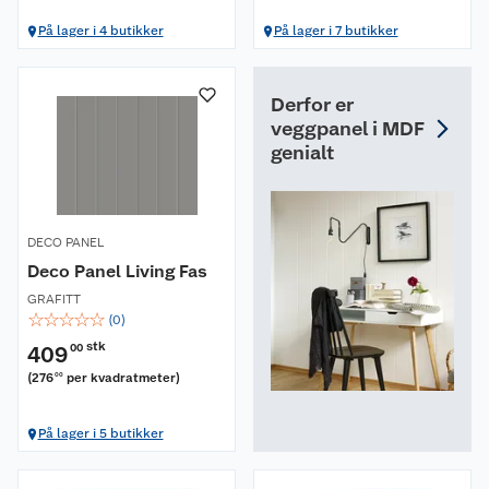
På lager i 4 butikker
På lager i 7 butikker
Derfor er
veggpanel i MDF
genialt
DECO PANEL
Deco Panel Living Fas
GRAFITT
☆
☆
☆
☆
☆
(
0
)
stk
409
00
(
276
per kvadratmeter
)
00
På lager i 5 butikker
Om oss