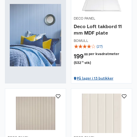
DECO PANEL
Deco Loft takbord 11
mm MDF plate
BOMULL
☆
☆
☆
☆
☆
(
27
)
per kvadratmeter
199
00
(
532
stk
)
72
På lager i 13 butikker