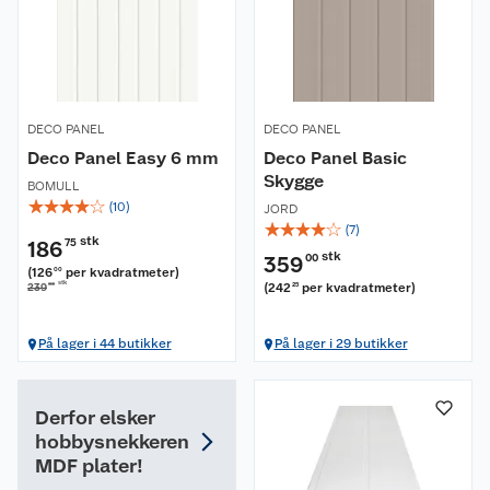
DECO PANEL
DECO PANEL
Deco Panel Easy 6 mm
Deco Panel Basic
Skygge
BOMULL
☆
☆
☆
☆
☆
(
10
)
JORD
☆
☆
☆
☆
☆
(
7
)
stk
186
75
stk
359
00
(
126
per kvadratmeter
)
00
stk
00
(
242
per kvadratmeter
)
239
25
På lager i 44 butikker
På lager i 29 butikker
Derfor elsker
hobbysnekkeren
MDF plater!