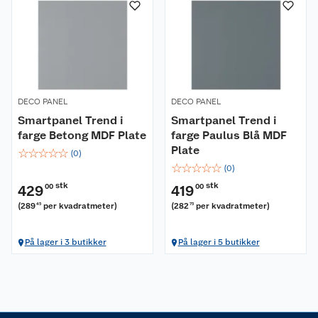
Kundeservice
Nyheter
Butikker
Våre merkevarer
Kontakt oss
Våre kjeder
DECO PANEL
DECO PANEL
Retur- og angrerett
Kjøpsvilkår
Hageinspirasjon
Smartpanel Trend i
Smartpanel Trend i
farge Betong MDF Plate
farge Paulus Blå MDF
Reklamasjon
Personvern
Plate
Lavprisløfte
Oppussing med utemaling
☆
☆
☆
☆
☆
(
0
)
☆
☆
☆
☆
☆
(
0
)
Ofte stilte spørsmål
Cookies
Åpent kjøp
Oppussing med innemaling
stk
stk
429
00
419
00
(
289
per kvadratmeter
)
(
282
per kvadratmeter
)
45
75
Pakkesporing
Monteringstjenester
Ledige stillinger
Coop medlem
Grillens verden
Hage og utemiljø
På lager i 3 butikker
På lager i 5 butikker
Leveringstid
Leie tilhenger
Bærekraft
Retur av el-avfall
Et varmere hjem
Gulv
Betalingsalternativer
Leie verktøy
Sikkerhetsdatablad
Drive in
Tips og råd
Trelast og byggevarer