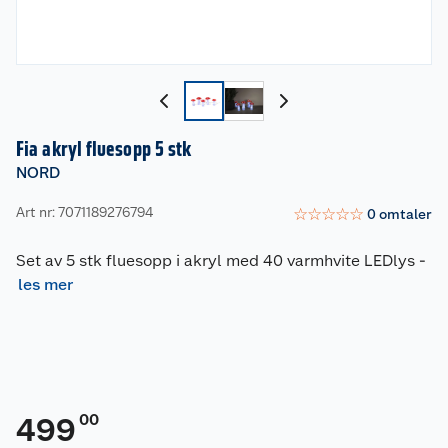
Fia akryl fluesopp 5 stk
NORD
Art nr: 7071189276794
☆
☆
☆
☆
☆
0
omtaler
Set av 5 stk fluesopp i akryl med 40 varmhvite LEDlys
-
les mer
00
499