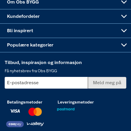
Om Obs BYGG
Obs BYGG Montering
Gavetips
Vindu
Kundefordeler
Annonserte varer
Hjem, rengjøring og hvitevarer
Bli inspirert
Varme
Populære kategorier
Tilbud, inspirasjon og informasjon
Få nyhetsbrev fra Obs BYGG
E-postadresse
Meld meg på
Betalingsmetoder
Leveringsmetoder