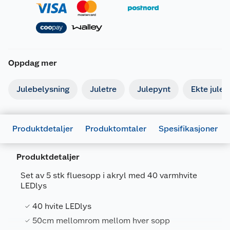
Oppdag mer
Julebelysning
Juletre
Julepynt
Ekte julet
Produktdetaljer
Produktomtaler
Spesifikasjoner
Produktdetaljer
Set av 5 stk fluesopp i akryl med 40 varmhvite
LEDlys
Generelt
40 hvite LEDlys
Artikkelnummer
7071189276794
50cm mellomrom mellom hver sopp
Leverandørens
COOP-JUL21-