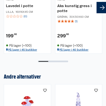
Lavedel i potte
Aks kunstig gress i
potte
LILLA
,
16X16X45 CM
☆
☆
☆
☆
☆
(
0
)
GRØNN
,
30X30X60 CM
☆
☆
☆
☆
☆
(
1
)
199
00
299
00
På lager (+100)
På lager (+100)
På lager i 45 butikker
På lager i 40 butikker
Om oss
Andre alternativer
Kundeservice
Nyheter
Butikker
Våre merkevarer