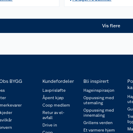
Vis flere
Obs BYGG
Kundefordeler
Bli inspirert
Po
ka
ss
Lavprisløfte
Hageinspirasjon
Ha
ter
Åpent kjøp
Oppussing med
ut
utemaling
 merkevarer
Coop medlem
Gu
Oppussing med
 kjeder
Retur av el-
innemaling
Tre
avfall
svilkår
by
Grillens verden
Drive in
onvern
Ma
Et varmere hjem
Coop