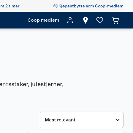
fra 2 timer
Kjøpeutbytte som Coop-medlem
Coop medlem
tsstaker, julestjerner,