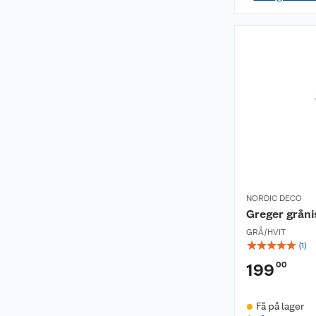
NORDIC DECO
Greger gråni
GRÅ/HVIT
☆
☆
☆
☆
☆
(
1
)
00
199
Få på lager