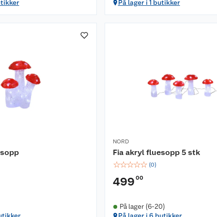
utikker
På lager i 1 butikker
NORD
uesopp
Fia akryl fluesopp 5 stk
☆
☆
☆
☆
☆
(
0
)
00
499
På lager (6-20)
utikker
På lager i 6 butikker