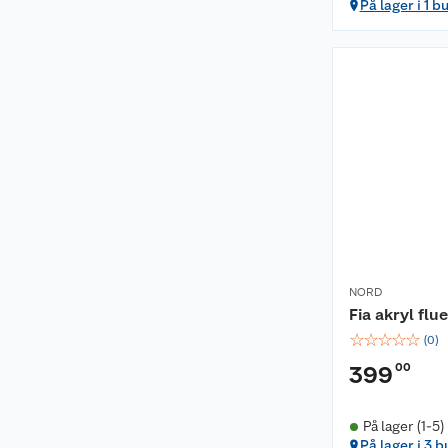
På lager i 1 b
NORD
Fia akryl fl
☆
☆
☆
☆
☆
(
0
)
00
399
På lager (1-5)
På lager i 3 b