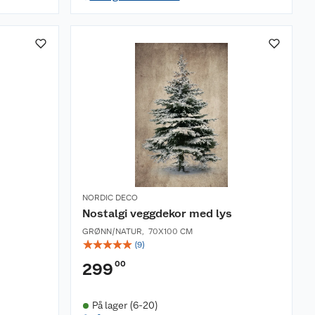
NORDIC DECO
Nostalgi veggdekor med lys
GRØNN/NATUR
,
70X100 CM
☆
☆
☆
☆
☆
(
9
)
00
299
På lager (6-20)