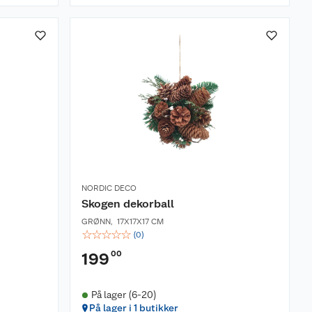
NORDIC DECO
Skogen dekorball
GRØNN
,
17X17X17 CM
☆
☆
☆
☆
☆
(
0
)
00
199
På lager (6-20)
På lager i 1 butikker