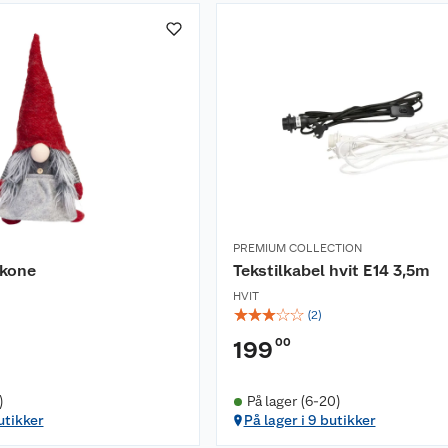
PREMIUM COLLECTION
ekone
Tekstilkabel hvit E14 3,5m
HVIT
☆
☆
☆
☆
☆
(
2
)
00
199
)
På lager (6-20)
utikker
På lager i 9 butikker