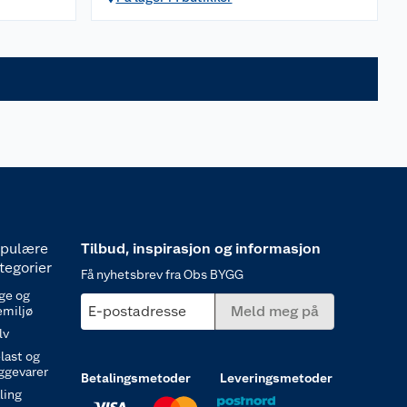
pulære
Tilbud, inspirasjon og informasjon
tegorier
Få nyhetsbrev fra Obs BYGG
ge og
E-postadresse
Meld meg på
emiljø
lv
last og
ggevarer
Betalingsmetoder
Leveringsmetoder
ling