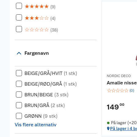
☆
☆
☆
☆
☆
(9)
☆
☆
☆
☆
☆
(4)
☆
☆
☆
☆
☆
(38)
Fargenavn
BEIGE/GRÅ/HVIT
(1 stk)
NORDIC DECO
Amalie niss
BEIGE/RØD/GRÅ
(1 stk)
☆
☆
☆
☆
☆
(
0
)
BRUN/BEIGE
(3 stk)
BRUN/GRÅ
(2 stk)
00
149
GRØNN
(9 stk)
På lager (+20
Vis flere alternativ
På lager i 4 b