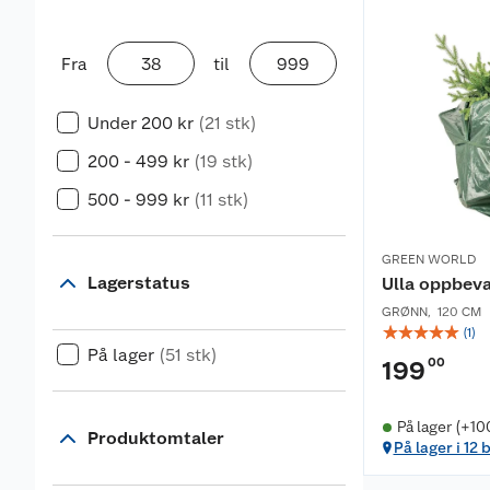
Fra
til
Under 200 kr
(21 stk)
200 - 499 kr
(19 stk)
500 - 999 kr
(11 stk)
GREEN WORLD
Lagerstatus
Ulla oppbevar
GRØNN
,
120 CM
☆
☆
☆
☆
☆
(
1
)
På lager
(51 stk)
00
199
På lager (+10
Produktomtaler
På lager i 12 