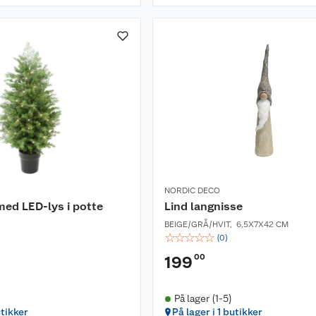
NORDIC DECO
ed LED-lys i potte
Lind langnisse
BEIGE/GRÅ/HVIT
,
6,5X7X42 CM
☆
☆
☆
☆
☆
(
0
)
00
199
På lager (1-5)
utikker
På lager i 1 butikker