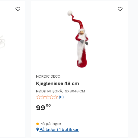
NORDIC DECO
Kjeglenisse 48 cm
RØD/HVIT/GRÅ
,
9X8X48 CM
☆
☆
☆
☆
☆
(
0
)
00
99
Få på lager
På lager i 1 butikker