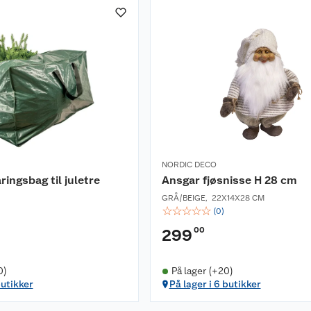
NORDIC DECO
ingsbag til juletre
Ansgar fjøsnisse H 28 cm
GRÅ/BEIGE
,
22X14X28 CM
☆
☆
☆
☆
☆
(
0
)
00
299
0)
På lager (+20)
butikker
På lager i 6 butikker