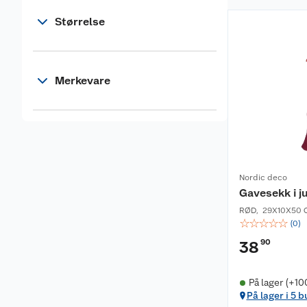
Størrelse
Merkevare
Nordic deco
Gavesekk i j
RØD
,
29X10X50 
☆
☆
☆
☆
☆
(
0
)
90
38
På lager (+10
På lager i 5 b