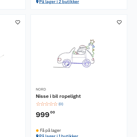
På lager i 2 butikker
NORD
Nisse i bil ropelight
☆
☆
☆
☆
☆
(
0
)
00
999
Få på lager
På lager i 1 butikker