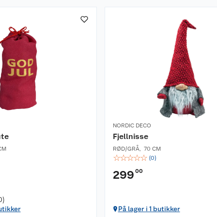
NORDIC DECO
ute
Fjellnisse
CM
RØD/GRÅ
,
70 CM
☆
☆
☆
☆
☆
(
0
)
00
299
0)
utikker
På lager i 1 butikker