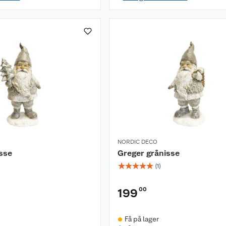
NORDIC DECO
sse
Greger grånisse
☆
☆
☆
☆
☆
(
1
)
00
199
Få på lager