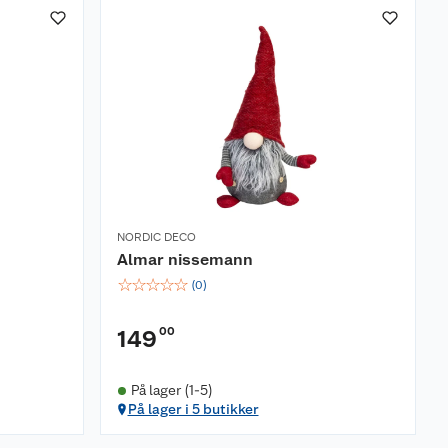
NORDIC DECO
Almar nissemann
☆
☆
☆
☆
☆
(
0
)
00
149
På lager (1-5)
På lager i 5 butikker