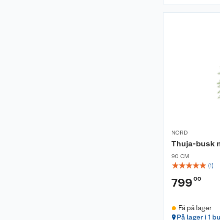
NORD
Thuja-busk m
90 CM
☆
☆
☆
☆
☆
(
1
)
00
799
Få på lager
På lager i 1 b