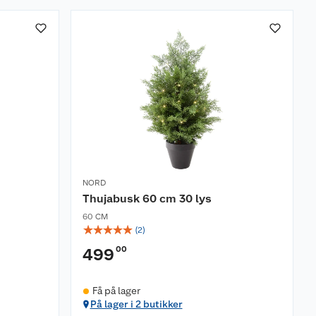
NORD
Thujabusk 60 cm 30 lys
60 CM
☆
☆
☆
☆
☆
(
2
)
00
499
Få på lager
På lager i 2 butikker