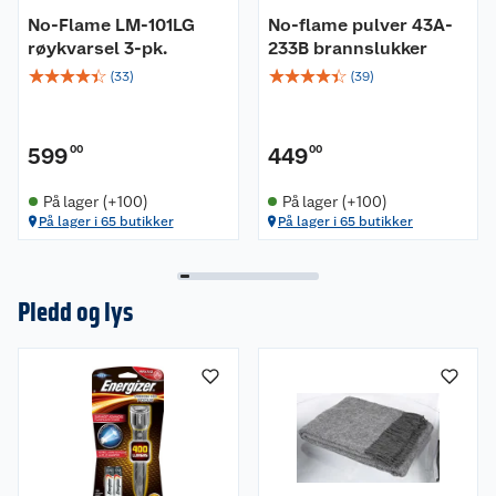
No-Flame LM-101LG
No-flame pulver 43A-
røykvarsel 3-pk.
233B brannslukker
☆
☆
☆
☆
☆
☆
☆
☆
☆
☆
(
33
)
(
39
)
599
00
449
00
På lager (+100)
På lager (+100)
På lager i 65 butikker
På lager i 65 butikker
Pledd og lys