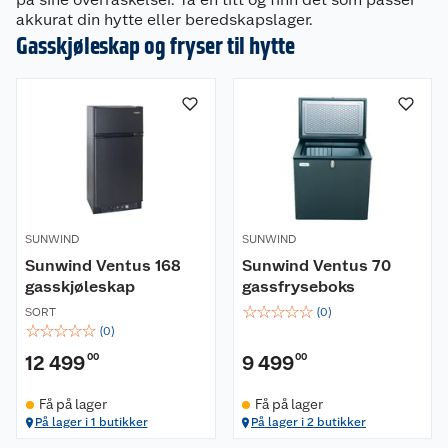
akkurat din hytte eller beredskapslager.
Gasskjøleskap og fryser til hytte
SUNWIND
SUNWIND
Sunwind Ventus 168
Sunwind Ventus 70
gasskjøleskap
gassfryseboks
☆
☆
☆
☆
☆
SORT
(
0
)
☆
☆
☆
☆
☆
(
0
)
12 499
00
9 499
00
Få på lager
Få på lager
På lager i 1 butikker
På lager i 2 butikker