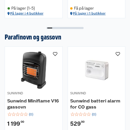
På lager (1-5)
Få på lager
På lager i 4 butikker
På lager i 1 butikker
Parafinovn og gassovn
SUNWIND
SUNWIND
Sunwind Miniflame V16
Sunwind batteri alarm
gassovn
for CO gass
☆
☆
☆
☆
☆
☆
☆
☆
☆
☆
(
0
)
(
0
)
1 199
00
529
00