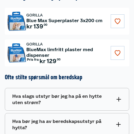
GORILLA
Blue Max Superplaster 3x200 cm
kr 139
00
GORILLA
BlueMax limfritt plaster med
dispenser
Pris fra
kr 129
00
Ofte stilte spørsmål om beredskap
Hva slags utstyr bør jeg ha på en hytte
uten strøm?
På en strømløs hytte er det lurt å ha solceller,
Hva bør jeg ha av beredskapsutstyr på
gassapparater, gasskjøleskap, LED-lamper,
hytta?
varmeovn til gass og et godt vannsystem. Dette