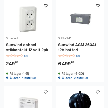
Sunwind
SUNWIND
Sunwind dobbel
Sunwind AGM 260At
stikkontakt 12 volt 2pk
12V batteri
☆
☆
☆
☆
☆
☆
☆
☆
☆
☆
(
0
)
(
0
)
249
00
6 499
00
På lager (1-5)
På lager (6-20)
På lager i 4 butikker
På lager i 2 butikker