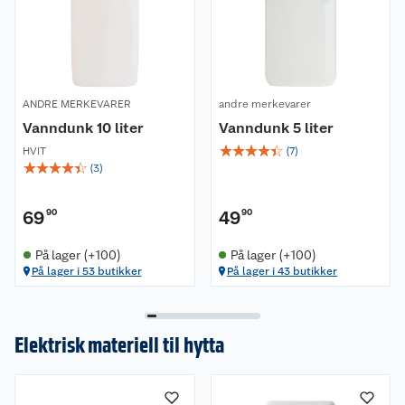
ANDRE MERKEVARER
andre merkevarer
Vanndunk 10 liter
Vanndunk 5 liter
☆
☆
☆
☆
☆
HVIT
(
7
)
☆
☆
☆
☆
☆
(
3
)
69
90
49
90
På lager (+100)
På lager (+100)
På lager i 53 butikker
På lager i 43 butikker
Elektrisk materiell til hytta