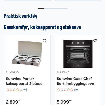
Praktisk verktøy
Gasskomfyr, kokeapparat og stekeovn
SUNWIND
SUNWIND
Sunwind Parker
Sunwind Gass Chef
kokeapparat 2 bluss
Sort innbyggingsovn
☆
☆
☆
☆
☆
☆
☆
☆
☆
☆
(
0
)
(
0
)
2 899
00
5 999
00