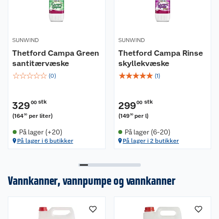
SUNWIND
SUNWIND
Thetford Campa Green
Thetford Campa Rinse
santitærvæske
skyllekvæske
☆
☆
☆
☆
☆
☆
☆
☆
☆
☆
(
0
)
(
1
)
stk
stk
329
00
299
00
(
164
per liter
)
(
149
per l
)
50
50
På lager (+20)
På lager (6-20)
På lager i 6 butikker
På lager i 2 butikker
Vannkanner, vannpumpe og vannkanner