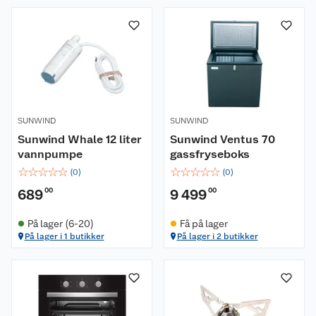
SUNWIND
SUNWIND
Sunwind Whale 12 liter
Sunwind Ventus 70
vannpumpe
gassfryseboks
☆
☆
☆
☆
☆
☆
☆
☆
☆
☆
(
0
)
(
0
)
689
00
9 499
00
På lager (6-20)
Få på lager
På lager i 1 butikker
På lager i 2 butikker