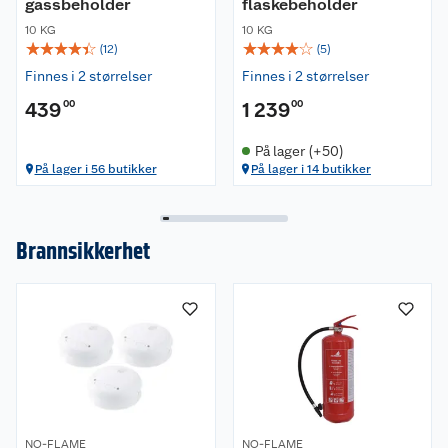
gassbeholder
flaskebeholder
10 KG
10 KG
☆
☆
☆
☆
☆
☆
☆
☆
☆
☆
(
12
)
(
5
)
Finnes i 2 størrelser
Finnes i 2 størrelser
439
00
1 239
00
På lager (+50)
På lager i 56 butikker
På lager i 14 butikker
Brannsikkerhet
NO-FLAME
NO-FLAME