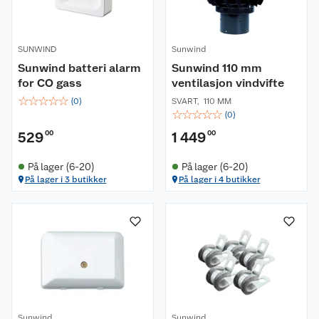
SUNWIND
Sunwind
Sunwind batteri alarm
Sunwind 110 mm
for CO gass
ventilasjon vindvifte
☆
☆
☆
☆
☆
(
0
)
SVART
,
110 MM
☆
☆
☆
☆
☆
(
0
)
529
00
1 449
00
På lager (6-20)
På lager (6-20)
På lager i 3 butikker
På lager i 4 butikker
Sunwind
Sunwind