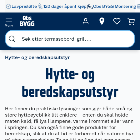
Lavprisløfte
120 dager åpent kjøp
Obs BYGG Montering
Meny
Hytte- og beredskapsutstyr
Hytte- og
beredskapsutstyr
Her finner du praktiske løsninger som gjør både små og
store hytteøyeblikk litt enklere – enten du skal holde
maten kald, få lys i lampene, varme i rommet eller vann
i springen. Du kan også finne gode produkter for
beredskap, slik at du alltid er forberedt når naturen byr
på sine overraskelser. Ta en titt og finn det som passer