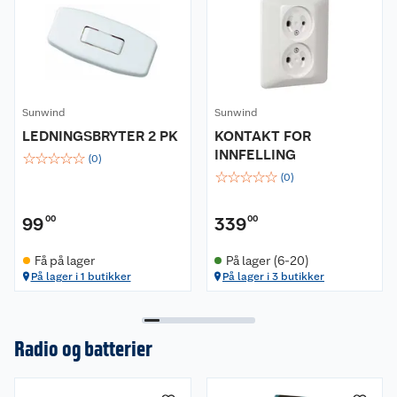
Sunwind
Sunwind
LEDNINGSBRYTER 2 PK
KONTAKT FOR
INNFELLING
☆
☆
☆
☆
☆
(
0
)
☆
☆
☆
☆
☆
(
0
)
99
00
339
00
Få på lager
På lager (6-20)
På lager i 1 butikker
På lager i 3 butikker
Radio og batterier