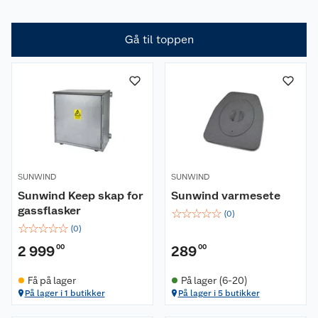
Gå til toppen
SUNWIND
SUNWIND
Sunwind Keep skap for
Sunwind varmesete
gassflasker
☆
☆
☆
☆
☆
(
0
)
☆
☆
☆
☆
☆
(
0
)
2 999
00
289
00
Få på lager
På lager (6-20)
På lager i 1 butikker
På lager i 5 butikker