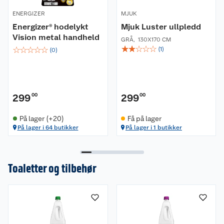
ENERGIZER
MJUK
Energizer® hodelykt
Mjuk Luster ullpledd
Vision metal handheld
GRÅ
,
130X170 CM
☆
☆
☆
☆
☆
☆
☆
☆
☆
☆
(
1
)
(
0
)
299
00
299
00
På lager (+20)
Få på lager
På lager i 64 butikker
På lager i 1 butikker
Toaletter og tilbehør