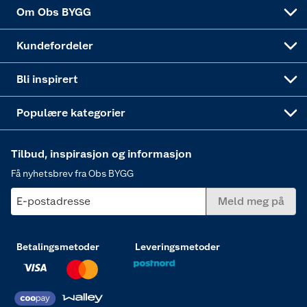
Sponsorvirksomheten
Coop Bedriftskort
Hytte og beredskapsutstyr
Dører
Om Obs BYGG
Obs BYGG Montering
Gavetips
Vindu
Kundefordeler
Annonserte varer
Hjem, rengjøring og hvitevarer
Bli inspirert
Varme
Populære kategorier
Tilbud, inspirasjon og informasjon
Få nyhetsbrev fra Obs BYGG
E-postadresse
Meld meg på
Betalingsmetoder
Leveringsmetoder