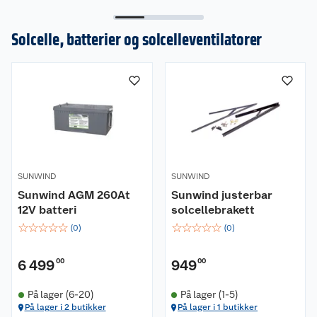
Solcelle, batterier og solcelleventilatorer
SUNWIND
SUNWIND
Sunwind AGM 260At
Sunwind justerbar
12V batteri
solcellebrakett
☆
☆
☆
☆
☆
☆
☆
☆
☆
☆
(
0
)
(
0
)
6 499
00
949
00
På lager (6-20)
På lager (1-5)
På lager i 2 butikker
På lager i 1 butikker