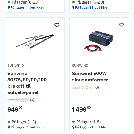
På lager (6-20)
På lager (6-20)
På lager i 1 butikker
På lager i 1 butikker
SUNWIND
SUNWIND
Sunwind
Sunwind 300W
50/75/80/90/100
sinusomformer
brakett til
☆
☆
☆
☆
☆
(
0
)
solcellepanel
☆
☆
☆
☆
☆
(
0
)
949
00
1 499
00
På lager (1-5)
På lager (1-5)
På lager i 1 butikker
På lager i 1 butikker