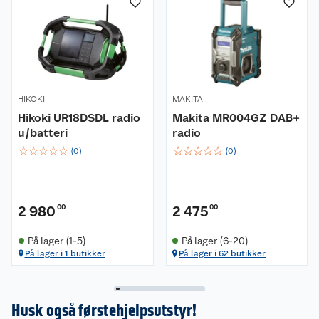
HIKOKI
MAKITA
Hikoki UR18DSDL radio
Makita MR004GZ DAB+
u/batteri
radio
☆
☆
☆
☆
☆
☆
☆
☆
☆
☆
(
0
)
(
0
)
2 980
00
2 475
00
På lager (1-5)
På lager (6-20)
På lager i 1 butikker
På lager i 62 butikker
Husk også førstehjelpsutstyr!