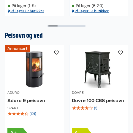
På lager (1-5)
På lager (6-20)
På lager i 7 butikker
På lager i 3 butikker
Peisovn og ved
Annonsert
ADURO
DOVRE
Aduro 9 peisovn
Dovre 100 CBS peisovn
☆
☆
☆
☆
☆
SVART
(
1
)
☆
☆
☆
☆
☆
(
121
)
A+
A