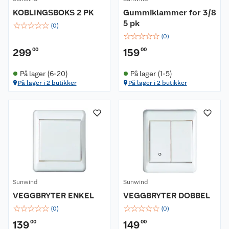
KOBLINGSBOKS 2 PK
Gummiklammer for 3/8
5 pk
☆
☆
☆
☆
☆
(
0
)
☆
☆
☆
☆
☆
(
0
)
299
00
159
00
På lager (6-20)
På lager (1-5)
På lager i 2 butikker
På lager i 2 butikker
Sunwind
Sunwind
VEGGBRYTER ENKEL
VEGGBRYTER DOBBEL
☆
☆
☆
☆
☆
☆
☆
☆
☆
☆
(
0
)
(
0
)
139
00
149
00