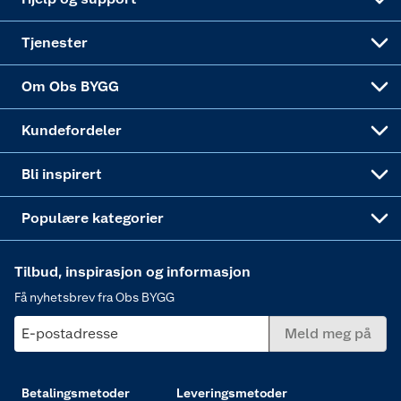
Alle tjenester
Virksomheten
Klikk og hent
DIY-prosjekter
Verktøy
Tjenester
Sponsorvirksomheten
Coop Bedriftskort
Hytte og beredskapsutstyr
Dører
Om Obs BYGG
Obs BYGG Montering
Gavetips
Vindu
Kundefordeler
Annonserte varer
Hjem, rengjøring og hvitevarer
Bli inspirert
Varme
Populære kategorier
Tilbud, inspirasjon og informasjon
Få nyhetsbrev fra Obs BYGG
E-postadresse
Meld meg på
Betalingsmetoder
Leveringsmetoder