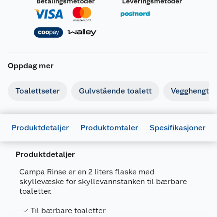
Betalingsmetoder
Leveringsmetoder
Oppdag mer
Toalettseter
Gulvstående toalett
Vegghengt to
Produktdetaljer
Produktomtaler
Spesifikasjoner
Produktdetaljer
Campa Rinse er en 2 liters flaske med
skyllevæske for skyllevannstanken til bærbare
toaletter.
Generelt
Til bærbare toaletter
Artikkelnummer
8710315993271