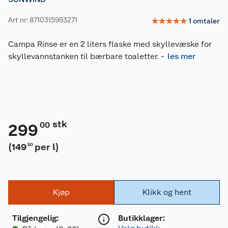
Art nr: 8710315993271
☆
☆
☆
☆
☆
1
omtaler
Campa Rinse er en 2 liters flaske med skyllevæske for
skyllevannstanken til bærbare toaletter.
-
les mer
stk
00
299
(
149
per l
)
50
Kjøp
Klikk og hent
Tilgjengelig
:
Butikklager: