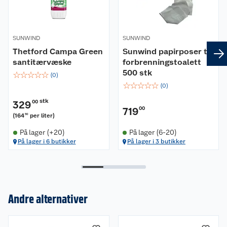
SUNWIND
SUNWIND
Thetford Campa Green
Sunwind papirposer til
santitærvæske
forbrenningstoalett
500 stk
☆
☆
☆
☆
☆
(
0
)
☆
☆
☆
☆
☆
(
0
)
stk
329
00
719
00
(
164
per liter
)
50
På lager (+20)
På lager (6-20)
På lager i 6 butikker
På lager i 3 butikker
Andre alternativer
Om oss
Kundeservice