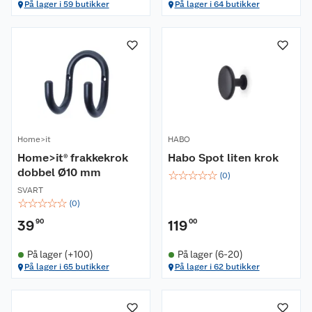
På lager i 59 butikker
På lager i 64 butikker
Home>it
HABO
Home>it® frakkekrok
Habo Spot liten krok
dobbel Ø10 mm
☆
☆
☆
☆
☆
(
0
)
SVART
☆
☆
☆
☆
☆
(
0
)
39
90
119
00
På lager (+100)
På lager (6-20)
På lager i 65 butikker
På lager i 62 butikker