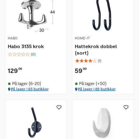
HABO
HOME-IT
Habo 3135 krok
Hattekrok dobbel
(sort)
☆
☆
☆
☆
☆
(
0
)
☆
☆
☆
☆
☆
(
1
)
129
00
59
00
På lager (6-20)
På lager (+50)
På lager i 63 butikker
På lager i 65 butikker