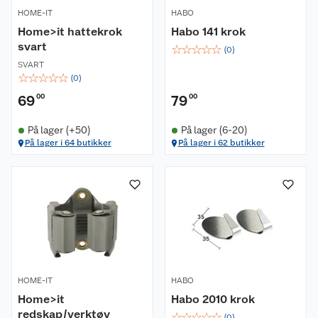
HOME-IT
HABO
Home>it hattekrok
Habo 141 krok
svart
☆
☆
☆
☆
☆
(
0
)
SVART
☆
☆
☆
☆
☆
(
0
)
69
00
79
00
På lager (+50)
På lager (6-20)
På lager i 64 butikker
På lager i 62 butikker
HOME-IT
HABO
Home>it
Habo 2010 krok
redskap/verktøy
☆
☆
☆
☆
☆
(
0
)