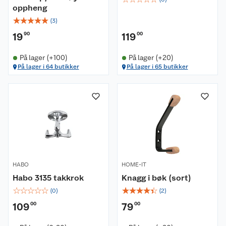
oppheng
☆
☆
☆
☆
☆
(
3
)
19
90
119
00
På lager (+100)
På lager (+20)
På lager i 64 butikker
På lager i 65 butikker
HABO
HOME-IT
Habo 3135 takkrok
Knagg i bøk (sort)
☆
☆
☆
☆
☆
☆
☆
☆
☆
☆
(
0
)
(
2
)
109
00
79
00