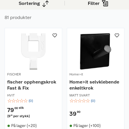
Sortering
Filter
alle rom.
81 produkter
FISCHER
Home>it
fischer opphengskrok
Home>it selvklebende
Fast & Fix
enkeltkrok
HVIT
MATT SVART
☆
☆
☆
☆
☆
☆
☆
☆
☆
☆
(
0
)
(
0
)
stk
79
00
39
90
(
9
per stykk
)
88
På lager (+20)
På lager (+100)