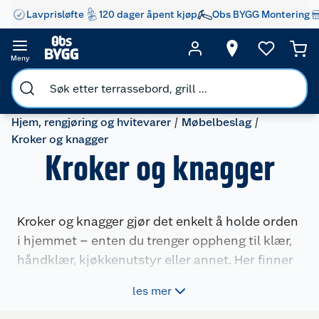
Lavprisløfte
120 dager åpent kjøp
Obs BYGG Montering
Meny
Hjem, rengjøring og hvitevarer
Møbelbeslag
Kroker og knagger
Kroker og knagger
Kroker og knagger gjør det enkelt å holde orden
i hjemmet – enten du trenger oppheng til klær,
håndklær, kjøkkenutstyr eller annet. Her finner
du et stort utvalg av kroker og knagger i ulike
les mer
størrelser, former og materialer, tilpasset både
praktisk oppbevaring og dekorative løsninger i