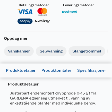
Betalingsmetoder
Leveringsmetoder
Oppdag mer
Vannkanner
Selvvanning
Slangetrommel
Produktdetaljer
Produktomtaler
Spesifikasjoner
Produktdetaljer
Justerbart endemontert drypphode 0-15 l/t fra
GARDENA egner seg utmerket til vanning av
Generelt
enkeltstående planter med individuelle behov.
Artikkelnummer
4078500059268