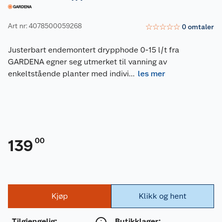
Art nr: 4078500059268
☆
☆
☆
☆
☆
0
omtaler
Justerbart endemontert drypphode 0-15 l/t fra
GARDENA egner seg utmerket til vanning av
enkeltstående planter med indivi
...
les mer
00
139
Kjøp
Klikk og hent
Tilgjengelig
:
Butikklager: