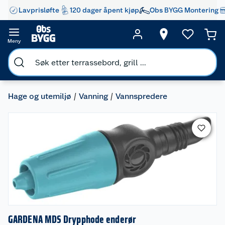
Lavprisløfte
120 dager åpent kjøp
Obs BYGG Montering
Meny
Hage og utemiljø
Vanning
Vannspredere
GARDENA MDS Drypphode enderør