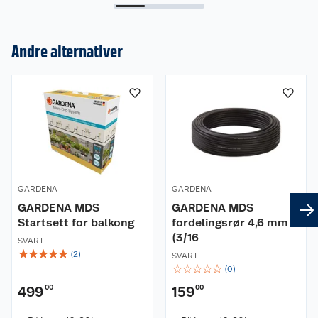
Andre alternativer
Om oss
Kundeservice
Nyheter
Butikker
Våre merkevarer
Kontakt oss
Våre kjeder
GARDENA
GARDENA
Retur- og angrerett
GARDENA MDS
GARDENA MDS
Kjøpsvilkår
Hageinspirasjon
Startsett for balkong
fordelingsrør 4,6 mm
(3/16
Reklamasjon
SVART
Personvern
Lavprisløfte
Oppussing med utemaling
☆
☆
☆
☆
☆
(
2
)
SVART
☆
☆
☆
☆
☆
(
0
)
Ofte stilte spørsmål
Cookies
Åpent kjøp
Oppussing med innemaling
499
00
159
00
Pakkesporing
Monteringstjenester
Ledige stillinger
Coop medlem
Grillens verden
Hage og utemiljø