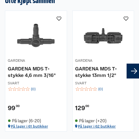
Ofte kjøpt sammen
GARDENA
GARDENA
GARDENA MDS T-
GARDENA MDS T-
stykke 4,6 mm 3/16"
stykke 13mm 1/2"
SVART
SVART
☆
☆
☆
☆
☆
☆
☆
☆
☆
☆
(
0
)
(
0
)
99
00
129
00
På lager (6-20)
På lager (+20)
På lager i 61 butikker
På lager i 62 butikker