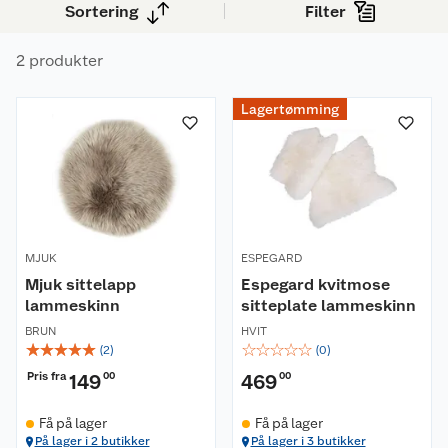
Sortering
Filter
ekstra følelse av velvære.
2 produkter
Om oss
Lagertømming
Kundeservice
Nyheter
Butikker
Våre merkevarer
Kontakt oss
Våre kjeder
MJUK
ESPEGARD
Retur- og angrerett
Kjøpsvilkår
Hageinspirasjon
Mjuk sittelapp
Espegard kvitmose
lammeskinn
sitteplate lammeskinn
Reklamasjon
Personvern
Lavprisløfte
Oppussing med utemaling
BRUN
HVIT
☆
☆
☆
☆
☆
☆
☆
☆
☆
☆
(
2
)
(
0
)
Ofte stilte spørsmål
Cookies
Åpent kjøp
Oppussing med innemaling
Pris fra
149
00
469
00
Pakkesporing
Monteringstjenester
Ledige stillinger
Coop medlem
Grillens verden
Hage og utemiljø
Få på lager
Få på lager
På lager i 2 butikker
På lager i 3 butikker