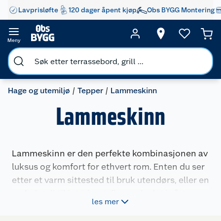
Lavprisløfte
120 dager åpent kjøp
Obs BYGG Montering
Meny
Hage og utemiljø
Tepper
Lammeskinn
Lammeskinn
Lammeskinn er den perfekte kombinasjonen av
luksus og komfort for ethvert rom. Enten du ser
etter et varm sittested til bruk utendørs, eller en
myk detalj til interiøret, finner du det i vårt
les mer
utvalg. Velg blant naturlige nyanser og
forskjellige størrelser for å gi hjemmet ditt en