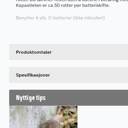
Kapasiteten er ca 50 rotter per batteriskifte.
Benytter 4 stk. C-batterier (ikke inkludert).
Kun for innendørs bruk.
Generelt
Artikkelnummer
Leverandørens artikkelnummer
Produktomtaler
Spesifikasjoner
Nyttige tips