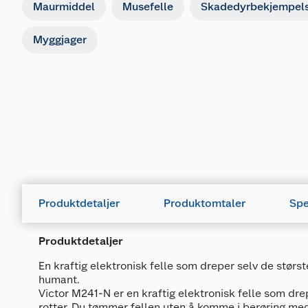
Maurmiddel
Musefelle
Skadedyrbekjempel
Myggjager
Produktdetaljer
Produktomtaler
Spe
Produktdetaljer
En kraftig elektronisk felle som dreper selv de største
humant.
Victor M241-N er en kraftig elektronisk felle som dre
rotter. Du tømmer fellen uten å komme i berøring me