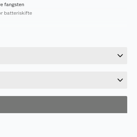
re fangsten
r batteriskifte
0.5 kg
11.2 cm
24 cm
9.4 cm