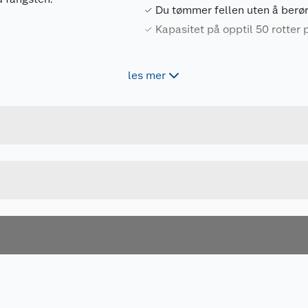
Du tømmer fellen uten å berø
Kapasitet på opptil 50 rotter p
les mer
Forpakningsmål
72868694400
Bruttovekt
M241-N
Høyde
Lengde
Bredde