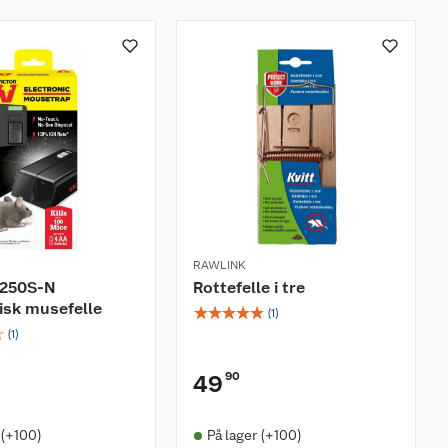
RAWLINK
M250S-N
Rottefelle i tre
isk musefelle
☆
☆
☆
☆
☆
(
1
)
☆
(
1
)
90
49
 (+100)
På lager (+100)