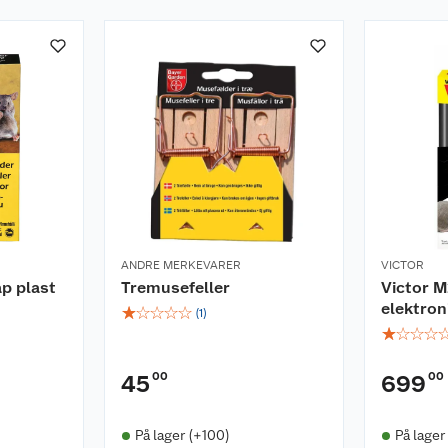
ANDRE MERKEVARER
VICTOR
p plast
Tremusefeller
Victor 
elektron
☆
☆
☆
☆
☆
(
1
)
☆
☆
☆
☆
00
00
45
699
På lager (+100)
På lager