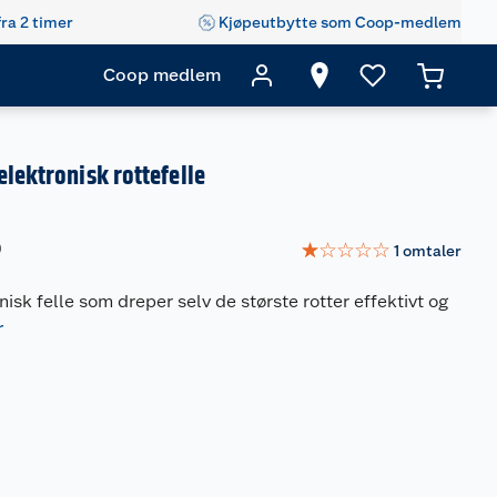
fra 2 timer
Kjøpeutbytte som Coop-medlem
Coop medlem
elektronisk rottefelle
☆
☆
☆
☆
☆
0
1
omtaler
nisk felle som dreper selv de største rotter effektivt og
r