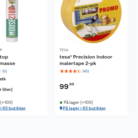
P
TESA
top
tesa® Precision Indoor
smasse
malertape 2-pk
☆
☆
☆
☆
☆
☆
(
0
)
(
45
)
stk
00
99
r liter
)
 (+100)
På lager (+100)
 i 65 butikker
På lager i 65 butikker