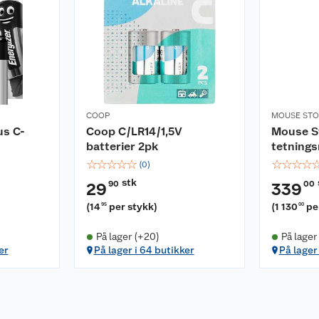
COOP
MOUSE STO
us C-
Coop C/LR14/1,5V
Mouse S
batterier 2pk
tetning
☆
☆
☆
☆
☆
☆
☆
☆
☆
(
0
)
stk
90
00
29
339
(
14
per stykk
)
(
1 130
pe
95
00
På lager (+20)
På lager
er
På lager i 64 butikker
På lager