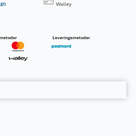
ogn
Walley
smetoder
Leveringsmetoder