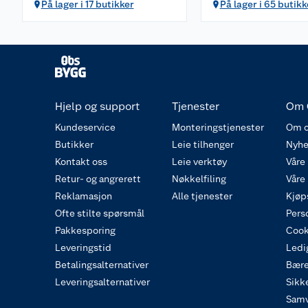
På lager i 17 butikker
På lager i 65 butikk
Hjelp og support
Tjenester
Om 
Kundeservice
Monteringstjenester
Om o
Butikker
Leie tilhenger
Nyhe
Kontakt oss
Leie verktøy
Våre
Retur- og angrerett
Nøkkelfiling
Våre
Reklamasjon
Alle tjenester
Kjøp
Ofte stilte spørsmål
Pers
Pakkesporing
Cook
Leveringstid
Ledig
Betalingsalternativer
Bære
Leveringsalternativer
Sikk
Samv