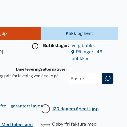
jøp
Klikk og hent
Butikklager:
Velg butikk
0)
På lager i 46
butikker
Dine leveringsalternativer
og pris for levering ved å søke på
r
fte - garantert lave
120 dagers åpent kjøp
Gebyrfri faktura med
 - Med bilen som