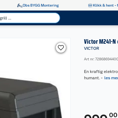
Obs BYGG Montering
Klikk & hent - 
Victor M241-N 
VICTOR
Art nr: 7286869440
En kraftig elektro
humant.
-
les me
00