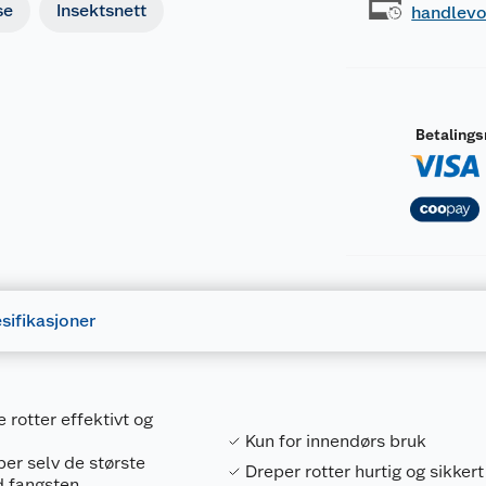
se
Insektsnett
handlev
Betaling
sifikasjoner
 rotter effektivt og
Kun for innendørs bruk
per selv de største
Dreper rotter hurtig og sikkert
d fangsten.