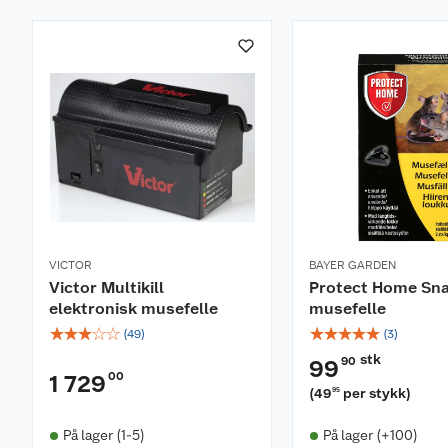
VICTOR
BAYER GARDEN
Victor Multikill
Protect Home Sna
elektronisk musefelle
musefelle
☆
☆
☆
☆
☆
☆
☆
☆
☆
☆
(
49
)
(
3
)
stk
90
99
00
1 729
(
49
per stykk
)
95
På lager (1-5)
På lager (+100)