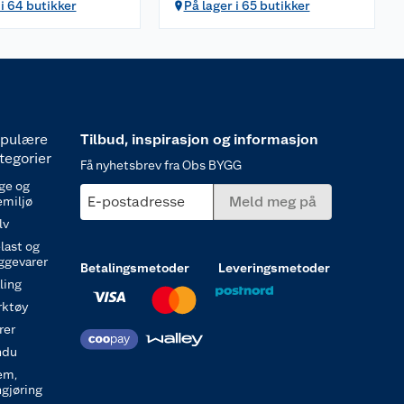
 i 64 butikker
På lager i 65 butikker
pulære
Tilbud, inspirasjon og informasjon
tegorier
Få nyhetsbrev fra Obs BYGG
ge og
E-postadresse
Meld meg på
emiljø
lv
last og
ggevarer
Betalingsmetoder
Leveringsmetoder
ling
rktøy
rer
ndu
em,
ngjøring