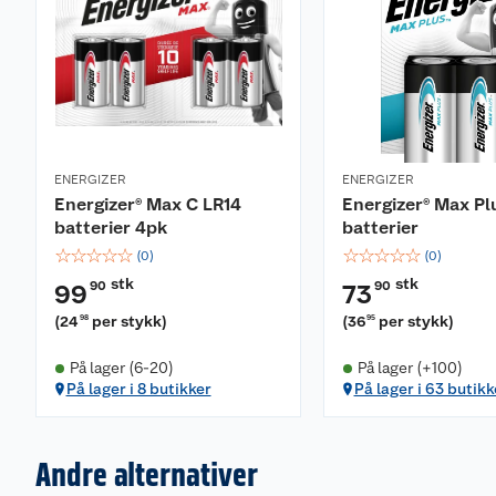
ENERGIZER
ENERGIZER
Energizer® Max C LR14
Energizer® Max Pl
batterier 4pk
batterier
☆
☆
☆
☆
☆
☆
☆
☆
☆
☆
(
0
)
(
0
)
stk
stk
90
90
99
73
(
24
per stykk
)
(
36
per stykk
)
98
95
På lager (6-20)
På lager (+100)
På lager i 8 butikker
På lager i 63 butikk
Andre alternativer