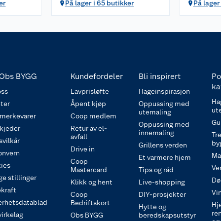
er
På lager i 65 butikker
På lager
Obs BYGG
Kundefordeler
Bli inspirert
Po
ka
ss
Lavprisløfte
Hageinspirasjon
Ha
ter
Åpent kjøp
Oppussing med
ut
utemaling
 merkevarer
Coop medlem
Gu
Oppussing med
 kjeder
Retur av el-
innemaling
Tre
avfall
svilkår
by
Grillens verden
Drive in
onvern
Ma
Et varmere hjem
Coop
ies
Ve
Mastercard
Tips og råd
e stillinger
Dø
Klikk og hent
Live-shopping
kraft
Vi
Coop
DIY-prosjekter
erhetsdatablad
Bedriftskort
Hj
Hytte og
re
irkelag
Obs BYGG
beredskapsutstyr