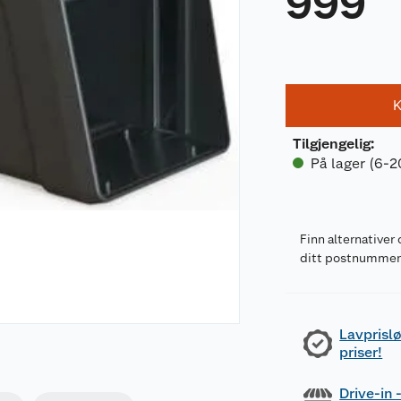
999
K
Tilgjengelig
:
På lager (6-2
Finn alternativer 
ditt postnumme
Lavprislø
priser!
Drive-in