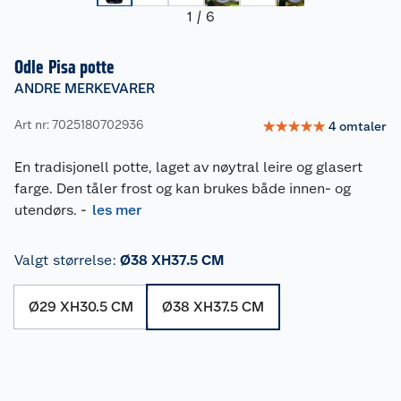
1
/
6
Odle Pisa potte
ANDRE MERKEVARER
Art nr: 7025180702936
☆
☆
☆
☆
☆
4
omtaler
En tradisjonell potte, laget av nøytral leire og glasert
farge. Den tåler frost og kan brukes både innen- og
utendørs.
-
les mer
Valgt størrelse
:
Ø38 XH37.5 CM
Ø29 XH30.5 CM
Ø38 XH37.5 CM