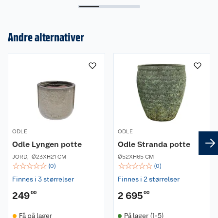
Andre alternativer
Om oss
Kundeservice
Nyheter
Butikker
Våre merkevarer
Kontakt oss
Våre kjeder
ODLE
ODLE
Retur- og angrerett
Kjøpsvilkår
Hageinspirasjon
Odle Lyngen potte
Odle Stranda potte
JORD
,
Ø23XH21 CM
Ø52XH65 CM
Reklamasjon
Personvern
Lavprisløfte
Oppussing med utemaling
☆
☆
☆
☆
☆
☆
☆
☆
☆
☆
(
0
)
(
0
)
Finnes i 3 størrelser
Finnes i 2 størrelser
Ofte stilte spørsmål
Cookies
Åpent kjøp
Oppussing med innemaling
249
00
2 695
00
Pakkesporing
Monteringstjenester
Ledige stillinger
Coop medlem
Grillens verden
Hage og utemiljø
Få på lager
På lager (1-5)