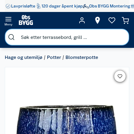
Lavprisløfte
120 dager åpent kjøp
Obs BYGG Montering
Meny
Hage og utemiljø
Potter
Blomsterpotte