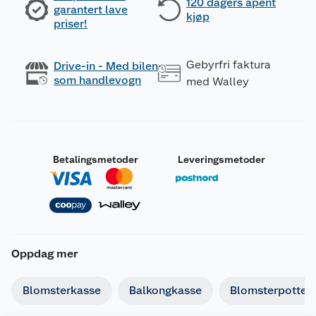
120 dagers åpent
garantert lave
kjøp
priser!
Gebyrfri faktura
Drive-in - Med bilen
som handlevogn
med Walley
Betalingsmetoder
Leveringsmetoder
Oppdag mer
Blomsterkasse
Balkongkasse
Blomsterpotte