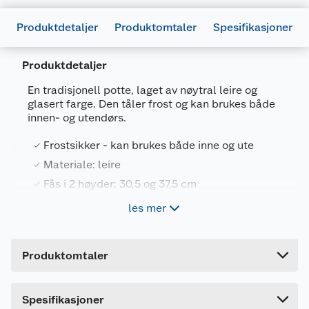
Produktdetaljer
Produktomtaler
Spesifikasjoner
Produktdetaljer
Generelt
En tradisjonell potte, laget av nøytral leire og
Artikkelnummer
7025180702936
glasert farge. Den tåler frost og kan brukes både
innen- og utendørs.
Leverandørens artikkelnummer
1917
Frostsikker - kan brukes både inne og ute
Størrelse
Ø38 XH37.5 CM
Materiale: leire
Farge
KONGEBLÅ
Fås i 2 høyder: 30,5 og 37,5 cm
Forpakningsmål
les mer
Bruttovekt
16.5 kg
Spesifikasjoner
Høyde
39 cm
Mål: Fås i 2 størrelser: Ø 38, høyde 37,5 cm og
Produktomtaler
Lengde
38 cm
Ø 29, høyde 30,5 cm
Bredde
38 cm
Materiale: Leire.
Spesifikasjoner
Frostsikker: Ja