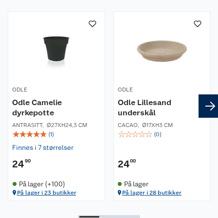
Om oss
Kundeservice
Nyheter
Butikker
Våre merkevarer
Kontakt oss
Våre kjeder
ODLE
ODLE
Odle Camelie
Odle Lillesand
Retur- og angrerett
Kjøpsvilkår
Hageinspirasjon
dyrkepotte
underskål
ANTRASITT
,
Ø27XH24,3 CM
CACAO
,
Ø17XH3 CM
Reklamasjon
Personvern
Lavprisløfte
Oppussing med utemaling
☆
☆
☆
☆
☆
☆
☆
☆
☆
☆
(
1
)
(
0
)
Finnes i 7 størrelser
Ofte stilte spørsmål
Cookies
Åpent kjøp
Oppussing med innemaling
24
90
24
00
Pakkesporing
Monteringstjenester
Ledige stillinger
Coop medlem
Grillens verden
Hage og utemiljø
På lager (+100)
På lager
På lager i 23 butikker
På lager i 28 butikker
Leveringstid
Leie tilhenger
Bærekraft
Retur av el-avfall
Et varmere hjem
Gulv