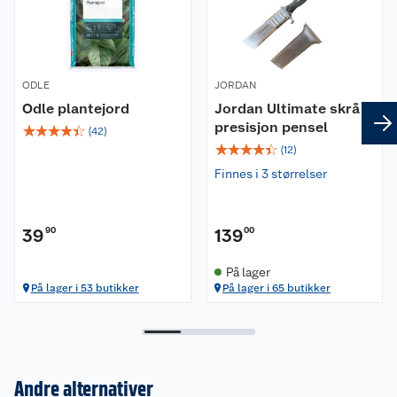
tømme krukken for jord eller bruke lecakuler, og
plasser den på krukkeføtter slik at smeltevann
kan renne fritt ut hvis krukken har drenering.
Unngå at krukken står direkte på bakken eller et
ODLE
JORDAN
flatt underlag som samler vann. En frostsikker
krukke tåler kulde, men stillestående vann kan
Odle plantejord
Jordan Ultimate skrå
fryse og føre til sprekker.
presisjon pensel
☆
☆
☆
☆
☆
(
42
)
☆
☆
☆
☆
☆
(
12
)
Finnes i 3 størrelser
39
90
139
00
På lager
På lager i 53 butikker
På lager i 65 butikker
Andre alternativer