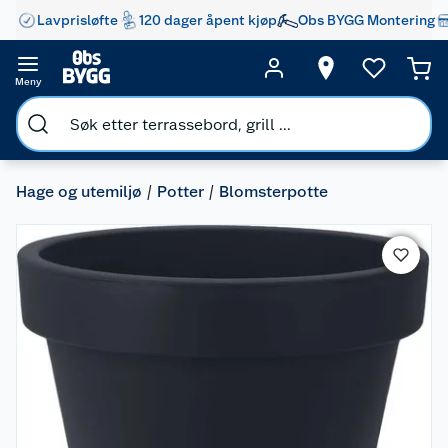
Lavprisløfte
120 dager åpent kjøp
Obs BYGG Montering
Meny
Hage og utemiljø
Potter
Blomsterpotte