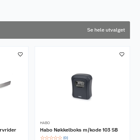
Se hele utvalget
HABO
rvrider
Habo Nøkkelboks m/kode 103 SB
☆
☆
☆
☆
☆
(
0
)