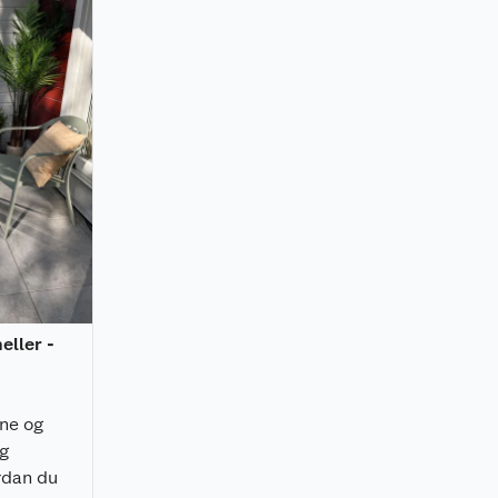
heller -
rne og
ig
rdan du