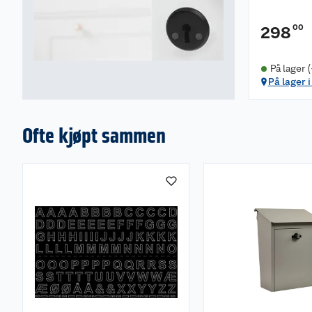
00
298
På lager 
På lager 
Ofte kjøpt sammen