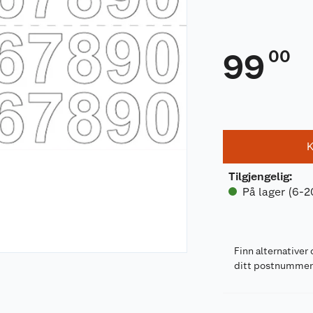
00
99
K
Tilgjengelig
:
På lager (6-2
Finn alternativer 
ditt postnumme