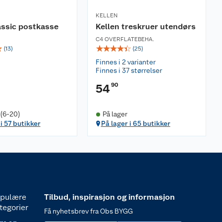
KELLEN
assic postkasse
Kellen treskruer utendørs
C4 OVERFLATEBEHA.
☆
☆
☆
☆
☆
☆
(
13
)
(
25
)
Finnes i 2 varianter
Finnes i 37 størrelser
90
54
 (6-20)
På lager
i 57 butikker
På lager i 65 butikker
pulære
Tilbud, inspirasjon og informasjon
tegorier
Få nyhetsbrev fra Obs BYGG