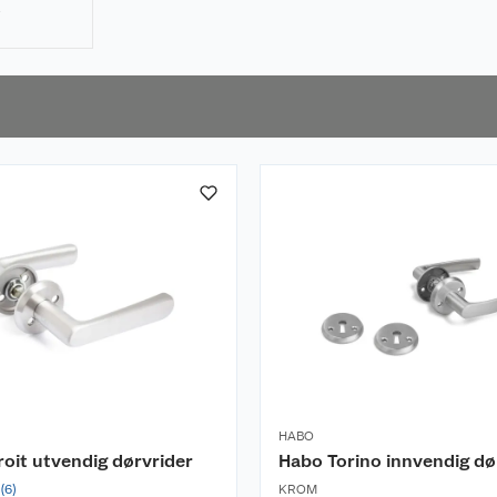
å
 raskt, og
nelt
HABO
oit utvendig dørvrider
Habo Torino innvendig dø
(
6
)
KROM