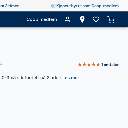
fra 2 timer
Kjøpeutbytte som Coop-medlem
Coop medlem
☆
☆
☆
☆
☆
74
1
omtaler
 0-9 x3 stk fordelt på 2 ark.
-
les mer