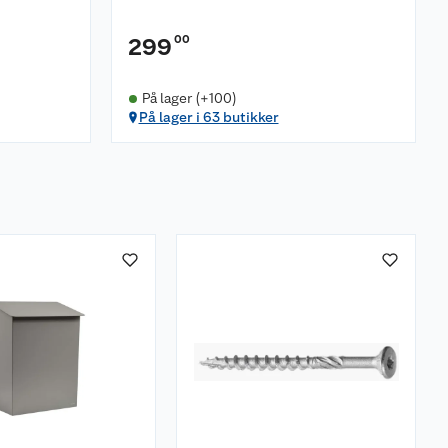
00
299
På lager (+100)
På lager i 63 butikker