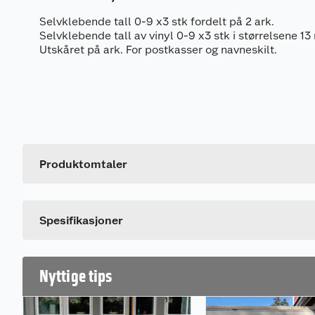
Selvklebende tall 0-9 x3 stk fordelt på 2 ark.
Selvklebende tall av vinyl 0-9 x3 stk i størrelsene 
Utskåret på ark. For postkasser og navneskilt.
Generelt
Artikkelnummer
Leverandørens artikkelnummer
Produktomtaler
Farge
Spesifikasjoner
Nyttige tips