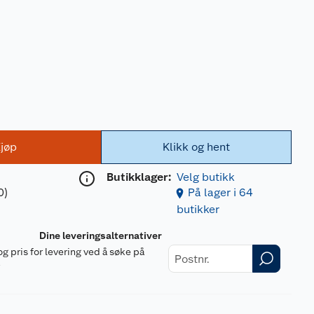
jøp
Klikk og hent
Butikklager:
Velg butikk
0)
På lager i 64
butikker
Dine leveringsalternativer
og pris for levering ved å søke på
r