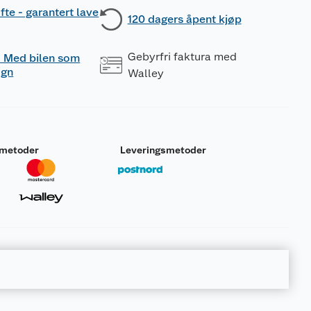
fte - garantert lave
120 dagers åpent kjøp
Gebyrfri faktura med
 - Med bilen som
ogn
Walley
smetoder
Leveringsmetoder