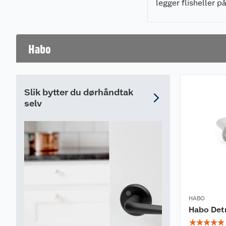
legger flisheller p
pidestaller enkelt,
som gir et profesjo
resultat.
Habo
Slik bytter du dørhåndtak
selv
HABO
Habo Detr
☆
☆
☆
☆
☆