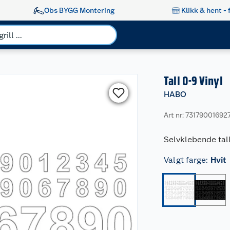
Obs BYGG Montering
Klikk & hent - 
Tall 0-9 Vinyl
HABO
Art nr: 73179001692
Selvklebende tall
Valgt farge
:
Hvit