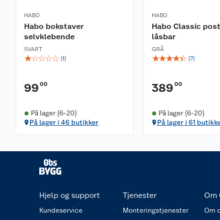
HABO
HABO
Habo bokstaver
Habo Classic pos
selvklebende
låsbar
SVART
GRÅ
☆
☆
☆
☆
☆
☆
☆
☆
☆
☆
(
1
)
(
7
)
00
00
99
389
På lager (6-20)
På lager (6-20)
På lager i 46 butikker
På lager i 61 butikk
Hjelp og support
Tjenester
Om 
Kundeservice
Monteringstjenester
Om o