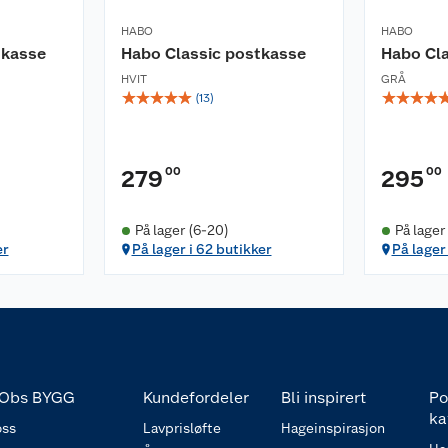
HABO
HABO
tkasse
Habo Classic postkasse
Habo Cl
HVIT
GRÅ
☆
☆
☆
☆
☆
☆
☆
☆
☆
(
13
)
00
00
279
295
På lager (6-20)
På lager
er
På lager i 62 butikker
På lager 
Obs BYGG
Kundefordeler
Bli inspirert
Po
ka
ss
Lavprisløfte
Hageinspirasjon