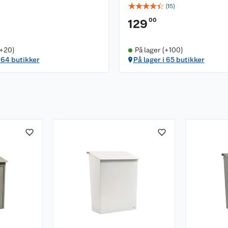
☆
☆
☆
☆
☆
(
15
)
00
129
(+20)
På lager (+100)
i 64 butikker
På lager i 65 butikker