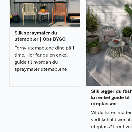
Slik spraymaler du
utemøbler | Obs BYGG
Forny utemøblene dine på 1
time. Her får du en enkel
guide til hvordan du
spraymaler utemøblene
med et profesjonelt
resultat.
Slik legger du flis
En enkel guide til
uteplassen
Vil du ha en mode
vedlikeholdsvennl
uteplass? Lær hvo