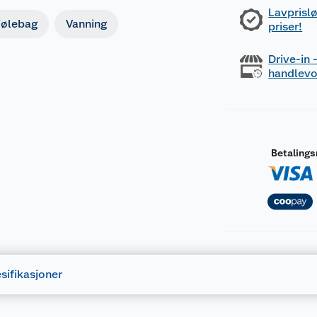
Lavprislø
jølebag
Vanning
priser!
Drive-in
handlev
Betaling
sifikasjoner