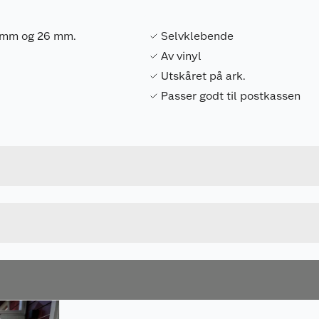
13 mm og 26 mm.
Selvklebende
Av vinyl
Utskåret på ark.
Passer godt til postkassen
Forpakningsmål
7317900169274
Bruttovekt
16927
Høyde
HVIT
Lengde
Bredde