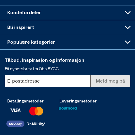
Obs BYGG Montering
Gavetips
Vindu
Kundefordeler
Annonserte varer
Hjem, rengjøring og hvitevarer
Bli inspirert
Varme
Populære kategorier
Tilbud, inspirasjon og informasjon
Få nyhetsbrev fra Obs BYGG
E-postadresse
Meld meg på
Betalingsmetoder
Leveringsmetoder