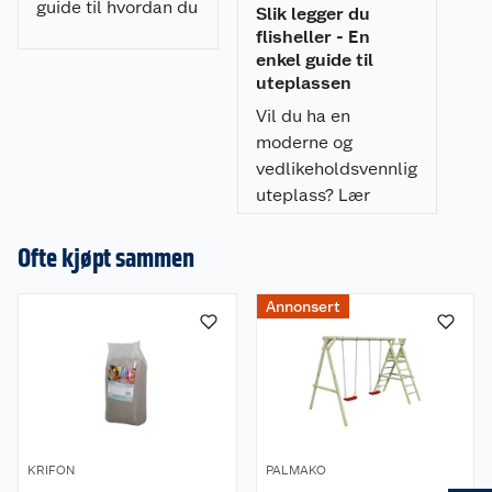
guide til hvordan du
Slik legger du
spraymaler
flisheller - En
utemøblene med et
enkel guide til
uteplassen
profesjonelt
resultat.
Vil du ha en
moderne og
vedlikeholdsvennlig
uteplass? Lær
hvordan du legger
flisheller på
Ofte kjøpt sammen
pidestaller enkelt,
raskt, og som gir et
Annonsert
profesjonelt
resultat.
KRIFON
PALMAKO