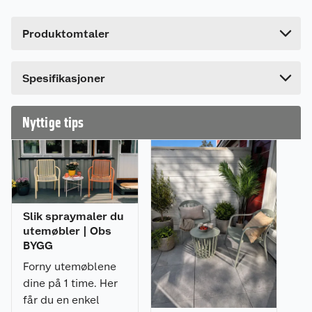
Høyde
14 cm
Produktomtaler
Lengde
95.5 cm
Bredde
25 cm
Spesifikasjoner
Nyttige tips
Slik spraymaler du
utemøbler | Obs
BYGG
Forny utemøblene
dine på 1 time. Her
får du en enkel