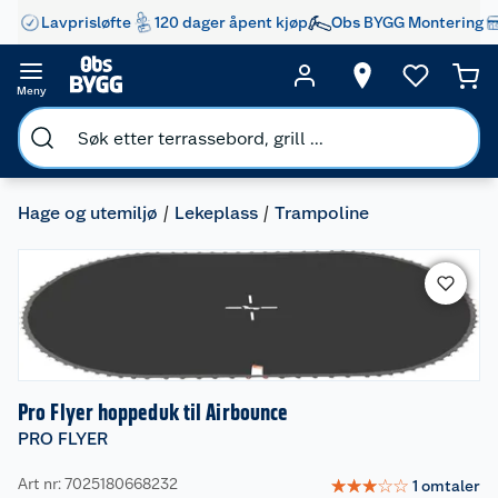
Lavprisløfte
120 dager åpent kjøp
Obs BYGG Montering
Meny
Hage og utemiljø
Lekeplass
Trampoline
Pro Flyer hoppeduk til Airbounce
PRO FLYER
Art nr: 7025180668232
☆
☆
☆
☆
☆
1
omtaler