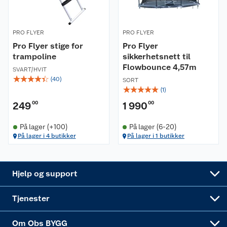
Retur- og angrerett
Kjøpsvilkår
Hageinspirasjon
PRO FLYER
PRO FLYER
Reklamasjon
Pro Flyer stige for
Personvern
Pro Flyer
Lavprisløfte
Oppussing med utemaling
trampoline
sikkerhetsnett til
Flowbounce 4,57m
Ofte stilte spørsmål
Cookies
SVART/HVIT
Åpent kjøp
Oppussing med innemaling
☆
☆
☆
☆
☆
(
40
)
SORT
☆
☆
☆
☆
☆
(
1
)
Pakkesporing
Monteringstjenester
Ledige stillinger
Coop medlem
Grillens verden
Hage og utemiljø
249
00
1 990
00
Leveringstid
Leie tilhenger
Bærekraft
Retur av el-avfall
Et varmere hjem
Gulv
På lager (+100)
På lager (6-20)
På lager i 4 butikker
På lager i 1 butikker
Betalingsalternativer
Leie verktøy
Sikkerhetsdatablad
Drive in
Tips og råd
Trelast og byggevarer
Leveringsalternativer
Nøkkelfiling
Samvirkelag
Coop Mastercard
Live-shopping
Maling
Hjelp og support
Alle tjenester
Virksomheten
Klikk og hent
DIY-prosjekter
Verktøy
Tjenester
Sponsorvirksomheten
Coop Bedriftskort
Hytte og beredskapsutstyr
Dører
Om Obs BYGG