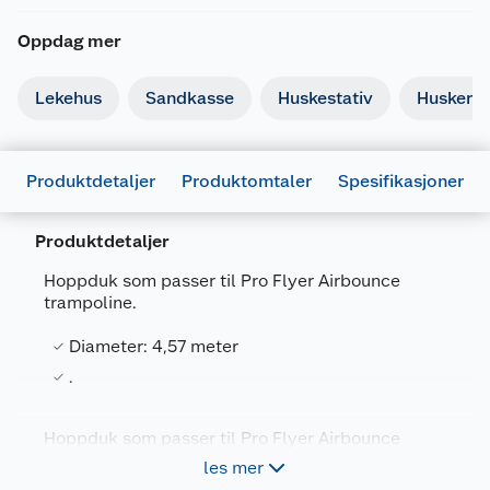
Oppdag mer
Lekehus
Sandkasse
Huskestativ
Husker
Produktdetaljer
Produktomtaler
Spesifikasjoner
Produktdetaljer
Generelt
Artikkelnummer
7025180668232
Hoppduk som passer til Pro Flyer Airbounce
trampoline.
Leverandørens
OVAL1015T-
artikkelnummer
MAT
Diameter: 4,57 meter
Størrelse
457 CM
.
Farge
SVART
Hoppduk som passer til Pro Flyer Airbounce
Forpakningsmål
trampoline. Erstatningsduk for trampoline.
les mer
Diameter: 4,57 meter.
Bruttovekt
4.4 kg