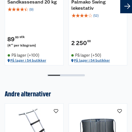
Sandkassesand 20 kg
Palmako Swing
lekestativ
☆
☆
☆
☆
☆
(
9
)
☆
☆
☆
☆
☆
(
12
)
stk
89
00
2 250
00
(
4
per kilogram
)
45
På lager (+100)
På lager (+50)
På lager i 54 butikker
På lager i 54 butikker
Om oss
Andre alternativer
Kundeservice
Nyheter
Butikker
Våre merkevarer
Kontakt oss
Våre kjeder