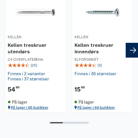
KELLEN
KELLEN
Kellen treskruer
Kellen treskruer
utendørs
innendørs
C4 OVERFLATEBEHA.
ELFORSINKET
☆
☆
☆
☆
☆
☆
☆
☆
☆
☆
(
25
)
(
3
)
Finnes i 2 varianter
Finnes i 36 størrelser
Finnes i 37 størrelser
54
90
15
90
På lager
På lager
På lager i 65 butikker
På lager i 64 butikker
Om oss