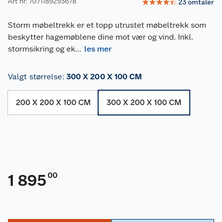
Art nr: 7071189293678
☆
☆
☆
☆
☆
23
omtaler
Storm møbeltrekk er et topp utrustet møbeltrekk som
beskytter hagemøblene dine mot vær og vind. Inkl.
stormsikring og ek
...
les mer
Valgt størrelse
:
300 X 200 X 100 CM
200 X 200 X 100 CM
300 X 200 X 100 CM
00
1 895