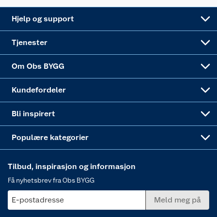
Leveringsalternativer
Nøkkelfiling
Samvirkelag
Coop Mastercard
Live-shopping
Maling
Hjelp og support
Alle tjenester
Virksomheten
Klikk og hent
DIY-prosjekter
Verktøy
Tjenester
Sponsorvirksomheten
Coop Bedriftskort
Hytte og beredskapsutstyr
Dører
Om Obs BYGG
Obs BYGG Montering
Gavetips
Vindu
Kundefordeler
Annonserte varer
Hjem, rengjøring og hvitevarer
Bli inspirert
Varme
Populære kategorier
Tilbud, inspirasjon og informasjon
Få nyhetsbrev fra Obs BYGG
E-postadresse
Meld meg på