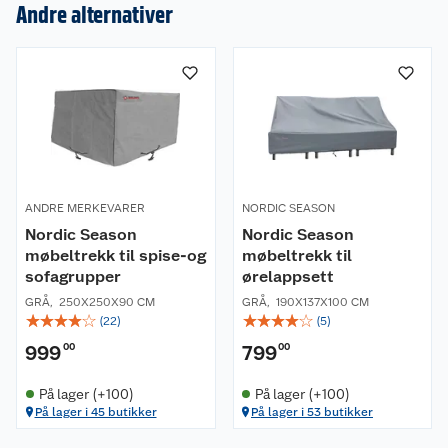
Andre alternativer
Kundeservice
Nyheter
Butikker
Våre merkevarer
Kontakt oss
Våre kjeder
Retur- og angrerett
Kjøpsvilkår
Hageinspirasjon
ANDRE MERKEVARER
NORDIC SEASON
Reklamasjon
Nordic Season
Personvern
Nordic Season
Lavprisløfte
Oppussing med utemaling
møbeltrekk til spise-og
møbeltrekk til
sofagrupper
ørelappsett
Ofte stilte spørsmål
Cookies
Åpent kjøp
Oppussing med innemaling
GRÅ
,
250X250X90 CM
GRÅ
,
190X137X100 CM
☆
☆
☆
☆
☆
☆
☆
☆
☆
☆
(
22
)
(
5
)
Pakkesporing
Monteringstjenester
Ledige stillinger
Coop medlem
Grillens verden
Hage og utemiljø
999
00
799
00
Leveringstid
Leie tilhenger
Bærekraft
Retur av el-avfall
Et varmere hjem
Gulv
På lager (+100)
På lager (+100)
På lager i 45 butikker
På lager i 53 butikker
Betalingsalternativer
Leie verktøy
Sikkerhetsdatablad
Drive in
Tips og råd
Trelast og byggevarer