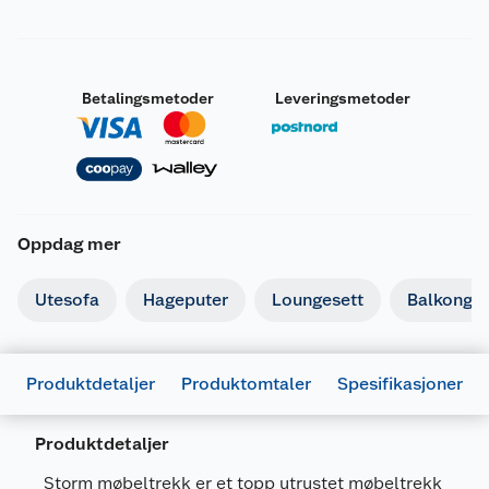
Betalingsmetoder
Leveringsmetoder
Oppdag mer
Utesofa
Hageputer
Loungesett
Balkongm
Produktdetaljer
Produktomtaler
Spesifikasjoner
Produktdetaljer
Generelt
Storm møbeltrekk er et topp utrustet møbeltrekk