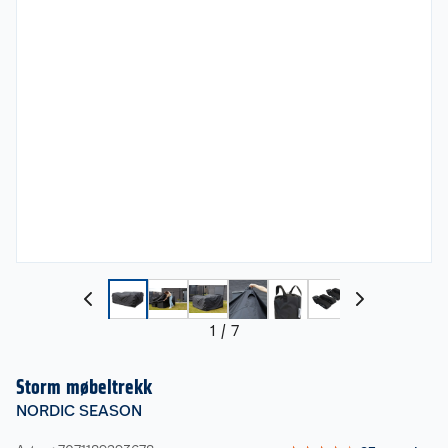
1
/
7
Storm møbeltrekk
NORDIC SEASON