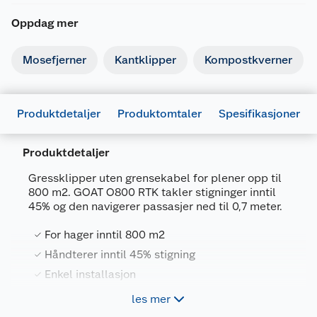
Oppdag mer
Mosefjerner
Kantklipper
Kompostkverner
Produktdetaljer
Produktomtaler
Spesifikasjoner
Produktdetaljer
Gressklipper uten grensekabel for plener opp til
800 m2. GOAT O800 RTK takler stigninger inntil
45% og den navigerer passasjer ned til 0,7 meter.
Generelt
For hager inntil 800 m2
Artikkelnummer
6970135034789
Håndterer inntil 45% stigning
Leverandørens artikkelnummer
MR2452A
Enkel installasjon
Forpakningsmål
Unngår hindringer
les mer
Bruttovekt
21 kg