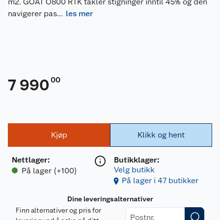
m2. GOAT O800 RTK takler stigninger inntil 45% og den
navigerer pas
...
les mer
00
7 990
Kjøp
Klikk og hent
Nettlager
:
Butikklager:
Velg butikk
På lager (+100)
På lager i 47 butikker
Dine leveringsalternativer
Finn alternativer og pris for