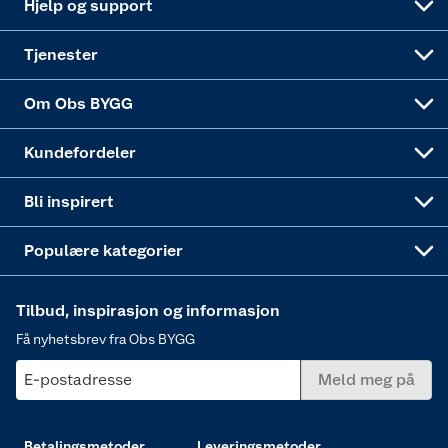
Hjelp og support
Alle tjenester
Virksomheten
Klikk og hent
DIY-prosjekter
Verktøy
Tjenester
Sponsorvirksomheten
Coop Bedriftskort
Hytte og beredskapsutstyr
Dører
Om Obs BYGG
Obs BYGG Montering
Gavetips
Vindu
Kundefordeler
Annonserte varer
Hjem, rengjøring og hvitevarer
Bli inspirert
Varme
Populære kategorier
Tilbud, inspirasjon og informasjon
Få nyhetsbrev fra Obs BYGG
E-postadresse
Meld meg på
Betalingsmetoder
Leveringsmetoder