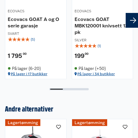
Ladestasjon
ECOVACS
ECOVACS
RTK Antenne
Ecovacs GOAT A og O
Ecovacs GOAT
serie garasje
MBK120001 knivsett 12-
Produktdetaljer
pk
SVART
☆
☆
☆
☆
☆
Klippe høyde: 30-80 mm
(
5
)
SILVER
☆
☆
☆
☆
☆
(
1
)
Ladetid: 100 min
Typisk klippeareal pr. lading: 145 m2
1 795
00
199
00
Klippe bredde: 22 cm
På lager (6-20)
På lager (+50)
Lengde: 60 cm
På lager i 17 butikker
På lager i 34 butikker
Bredde: 40 cm
Høyde: 27,6 cm
Vekt: 11 kg
Andre alternativer
Lagertømming
Lagertømming
Om oss