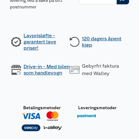
levering ved å søke på ditt
postnummer
Lavprisløfte -
120 dagers åpent
garantert lave
kjøp
priser!
Gebyrfri faktura
Drive-in - Med bilen
som handlevogn
med Walley
Betalingsmetoder
Leveringsmetoder