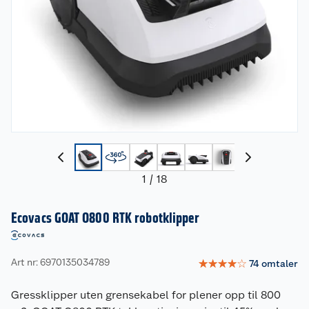
1
/
18
Ecovacs GOAT O800 RTK robotklipper
Art nr: 6970135034789
☆
☆
☆
☆
☆
74
omtaler
Gressklipper uten grensekabel for plener opp til 800