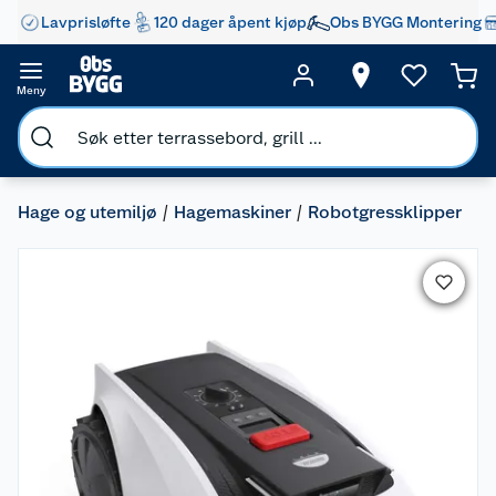
Lavprisløfte
120 dager åpent kjøp
Obs BYGG Montering
Meny
Hage og utemiljø
Hagemaskiner
Robotgressklipper