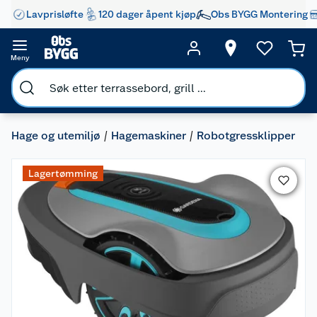
Lavprisløfte
120 dager åpent kjøp
Obs BYGG Montering
Meny
Hage og utemiljø
Hagemaskiner
Robotgressklipper
Lagertømming