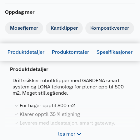
Oppdag mer
Mosefjerner
Kantklipper
Kompostkverner
Produktdetaljer
Produktomtaler
Spesifikasjoner
Produktdetaljer
Driftssikker robotklipper med GARDENA smart
system og LONA teknologi for plener opp til 800
m2. Meget stillegående.
Generelt
For hager opptil 800 m2
Artikkelnummer
4078500062565
Klarer opptil 35 % stigning
Leverandørens artikkelnummer
19706-64
Leveres med ladestasjon, smart gateway,
Forpakningsmål
kabel og plugger
les mer
Med GARDENA smart system
Bruttovekt
16 kg