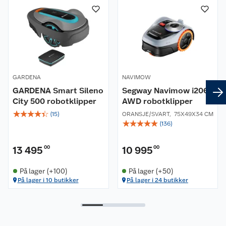
Kundeservice
Nyheter
Butikker
Våre merkevarer
Kontakt oss
Våre kjeder
GARDENA
NAVIMOW
Retur- og angrerett
GARDENA Smart Sileno
Segway Navimow i206E
Kjøpsvilkår
Hageinspirasjon
City 500 robotklipper
AWD robotklipper
☆
☆
☆
☆
☆
Reklamasjon
Personvern
(
15
)
ORANSJE/SVART
,
75X49X34 CM
Lavprisløfte
Oppussing med utemaling
☆
☆
☆
☆
☆
(
136
)
Ofte stilte spørsmål
Cookies
Åpent kjøp
Oppussing med innemaling
13 495
00
10 995
00
Pakkesporing
Monteringstjenester
Ledige stillinger
Coop medlem
Grillens verden
Hage og utemiljø
På lager (+100)
På lager (+50)
På lager i 10 butikker
På lager i 24 butikker
Leveringstid
Leie tilhenger
Bærekraft
Retur av el-avfall
Et varmere hjem
Gulv
Betalingsalternativer
Leie verktøy
Sikkerhetsdatablad
Drive in
Tips og råd
Trelast og byggevarer