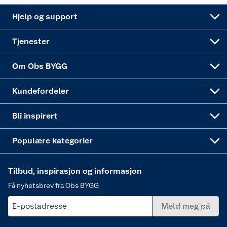
Leveringsalternativer
Nøkkelfiling
Samvirkelag
Coop Mastercard
Live-shopping
Maling
Hjelp og support
Alle tjenester
Virksomheten
Klikk og hent
DIY-prosjekter
Verktøy
Tjenester
Sponsorvirksomheten
Coop Bedriftskort
Hytte og beredskapsutstyr
Dører
Om Obs BYGG
Obs BYGG Montering
Gavetips
Vindu
Kundefordeler
Annonserte varer
Hjem, rengjøring og hvitevarer
Bli inspirert
Varme
Populære kategorier
Tilbud, inspirasjon og informasjon
Få nyhetsbrev fra Obs BYGG
E-postadresse
Meld meg på