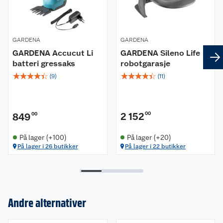
Produktdetaljer
Klippehøyde 20-50 mm
GARDENA
GARDENA
Klippebredde 22 cm
GARDENA Accucut Li
GARDENA Sileno Life
Typisk ladetid: 60 min
batteri gressaks
robotgarasje
Typisk klippetid per lading: 65 min
☆
☆
☆
☆
☆
☆
☆
☆
☆
☆
(
9
)
(
11
)
Lengde 58 cm
Bredde 39 cm
Høyde 23 cm
2 152
00
Vekt 8,3 kg
849
00
På lager (+100)
På lager (+20)
På lager i 26 butikker
På lager i 22 butikker
Andre alternativer
Om oss