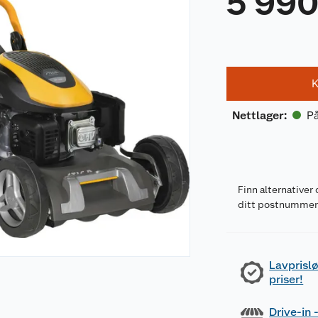
5 99
K
På
Nettlager
:
Finn alternativer 
ditt postnumme
Lavprislø
priser!
Drive-in