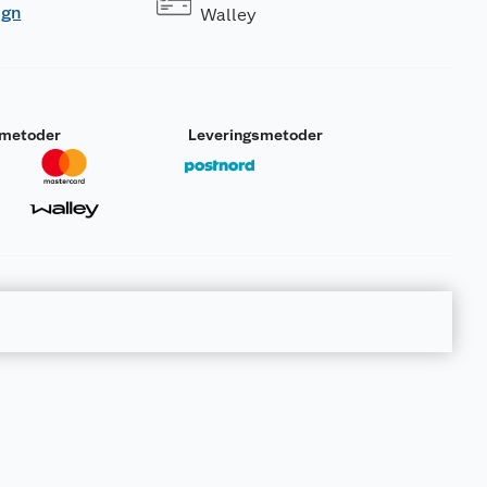
ogn
Walley
smetoder
Leveringsmetoder