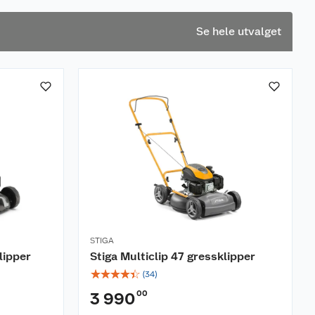
Se hele utvalget
STIGA
lipper
Stiga Multiclip 47 gressklipper
☆
☆
☆
☆
☆
(
34
)
00
3 990