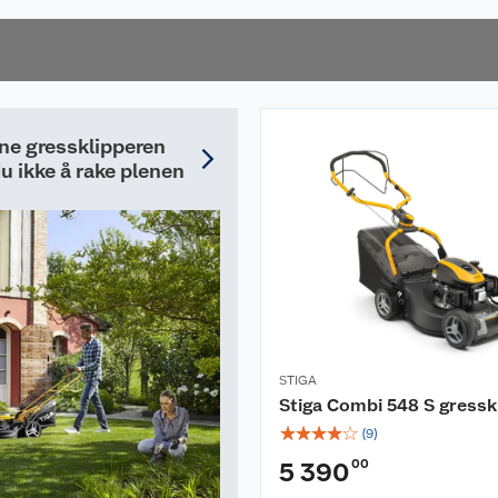
som gir et profesjonelt
resultat.
e gressklipperen
u ikke å rake plenen
STIGA
Stiga Combi 548 S gressk
☆
☆
☆
☆
☆
(
9
)
00
5 390