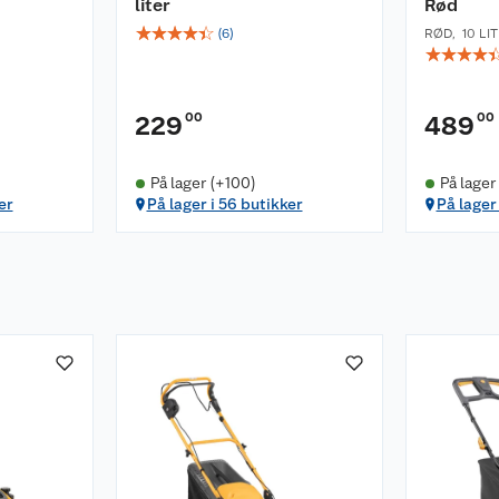
liter
Rød
☆
☆
☆
☆
☆
(
6
)
RØD
,
10 LI
☆
☆
☆
☆
00
00
229
489
På lager (+100)
På lager
er
På lager i 56 butikker
På lager