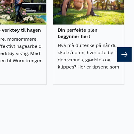
e verktøy til hagen
Din perfekte plen
begynner her!
ere, morsommere,
Hva må du tenke på når du
ffektivt hagearbeid
skal så plen, hvor ofte bør
erktøy viktig. Med
den vannes, gjødsles og
en til Worx trenger
klippes? Her er tipsene som
gg kun ett batteri!
gjør hagelivet enda bedre.