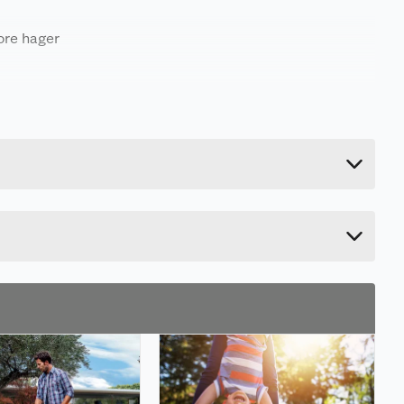
ore hager
39 kg
50 cm
93 cm
57 cm