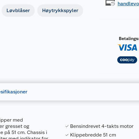
handlev
Løvblåser
Høytrykkspyler
Betaling
sifikasjoner
lipper med
er gresset og
Bensindrevet 4-takts motor
e på 51 cm. Chassis i
Klippebredde 51 cm
ter med indikator for