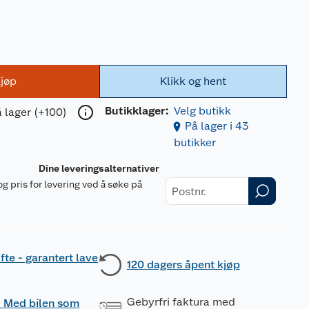
0
jøp
Klikk og hent
Butikklager:
Velg butikk
 lager (+100)
På lager i 43
butikker
Dine leveringsalternativer
og pris for levering ved å søke på
r
fte - garantert lave
120 dagers åpent kjøp
Gebyrfri faktura med
 - Med bilen som