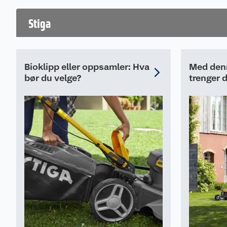
Vekt 35 kg
Stiga
Bioklipp eller oppsamler: Hva
Med denn
bør du velge?
trenger d