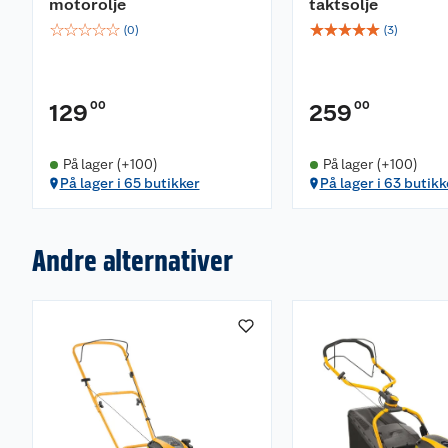
motorolje
taktsolje
☆
☆
☆
☆
☆
☆
☆
☆
☆
☆
(
0
)
(
3
)
00
00
129
259
På lager (+100)
På lager (+100)
På lager i 65 butikker
På lager i 63 butikk
Andre alternativer