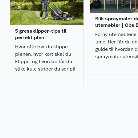
Gressklipperen kjøres tom for bensin ved vinterl
Rengjør etter bruk
Slik spraymaler d
Batterisystem/motor
utemøbler | Obs
En selvgående, lettstartet Stiga motor: 2,60 kW ved
5 gressklipper-tips til
høydeinnstilling av alle 4 hjul. Husk å kjøpe med olje 
Forny utemøblene 
perfekt plen
time. Her får du en
Leveres med
Hvor ofte bør du klippe
guide til hvordan 
plenen, hvor kort skal du
spraymaler utemø
60 l hybrid oppsamler med indikator.
klippe, og hvordan får du
med et profesjonel
Bioklipp plugg.
slike kule striper du ser på
resultat.
Fulcrum håndtak
fotballbanen? Her er 5
smarte gressklipper-tips!
Produktdetaljer
Klippehøyde 27-90 mm
Klippebredde 51 cm
Lengde 159,5 cm
Bredde 56,5 cm
Høyde 122,5 cm