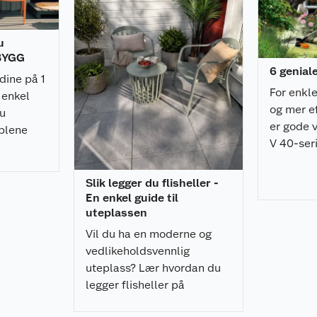
agring.
u
 BYGG
 2900 rpm. Sentral
6 genial
til gressklipperen.
dine på 1
For enkl
 enkel
og mer e
du
er gode v
blene
V 40-seri
t
du i tille
Slik legger du flisheller -
En enkel guide til
uteplassen
Vil du ha en moderne og
vedlikeholdsvennlig
uteplass? Lær hvordan du
legger flisheller på
pidestaller enkelt, raskt, og