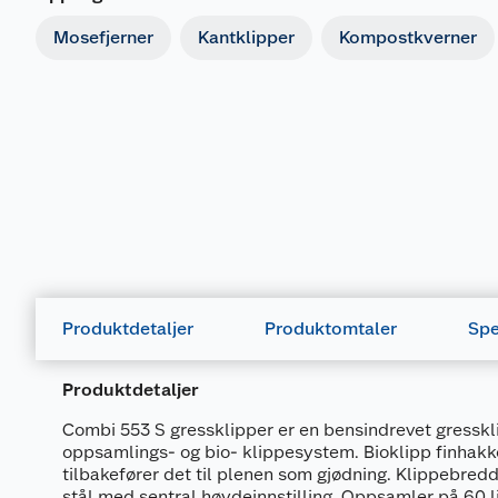
Mosefjerner
Kantklipper
Kompostkverner
Produktdetaljer
Produktomtaler
Spe
Produktdetaljer
Combi 553 S gressklipper er en bensindrevet gressk
oppsamlings- og bio- klippesystem. Bioklipp finhakk
tilbakefører det til plenen som gjødning. Klippebredd
stål med sentral høydeinnstilling. Oppsamler på 60 li