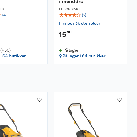
innendørs
TER
ELFORSINKET
☆
☆
☆
☆
☆
☆
(
4
)
(
3
)
Finnes i 36 størrelser
90
15
 (+50)
På lager
 i 64 butikker
På lager i 64 butikker