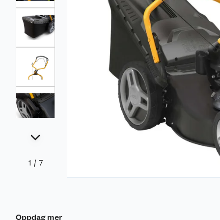
1
/
7
Oppdag mer