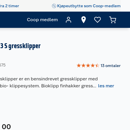
fra 2 timer
Kjøpeutbytte som Coop-medlem
Coop medlem
3 S gressklipper
☆
☆
☆
☆
☆
575
13
omtaler
sklipper er en bensindrevet gressklipper med
bio- klippesystem. Bioklipp finhakker gress
...
les mer
00