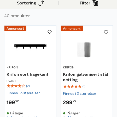
Sortering
Filter
40 produkter
Annonsert
Annonsert
KRIFON
KRIFON
Krifon sort hagekant
Krifon galvanisert stål
netting
SVART
☆
☆
☆
☆
☆
☆
☆
☆
☆
☆
(
2
)
(
1
)
Finnes i 3 størrelser
Finnes i 2 størrelser
199
00
299
00
På lager
På lager