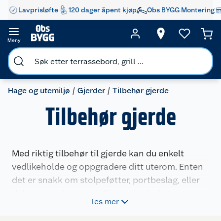
Lavprisløfte
120 dager åpent kjøp
Obs BYGG Montering
Meny
Hage og utemiljø
Gjerder
Tilbehør gjerde
Tilbehør gjerde
Med riktig tilbehør til gjerde kan du enkelt
vedlikeholde og oppgradere ditt uterom. Enten
det er snakk om stolpeføtter, portbeslag, eller
dekorative elementer, finner du alt du trenger
les mer
for et solid og stilig gjerde.