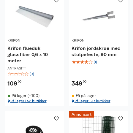
KRIFON
KRIFON
Krifon flueduk
Krifon jordskrue med
glassfiber 0,6 x 10
stolpefeste, 90 mm
meter
☆
☆
☆
☆
☆
(
1
)
ANTRASITT
☆
☆
☆
☆
☆
(
0
)
109
00
349
00
På lager (+100)
Få på lager
På lager i 52 butikker
På lager i 37 butikker
Annonsert