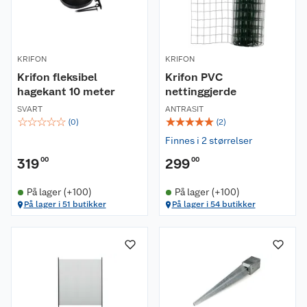
KRIFON
KRIFON
Krifon fleksibel
Krifon PVC
hagekant 10 meter
nettinggjerde
SVART
ANTRASIT
☆
☆
☆
☆
☆
☆
☆
☆
☆
☆
(
0
)
(
2
)
Finnes i 2 størrelser
319
00
299
00
På lager (+100)
På lager (+100)
På lager i 51 butikker
På lager i 54 butikker