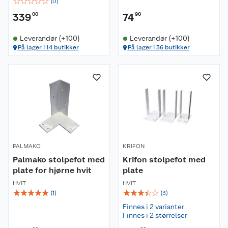
☆
☆
☆
☆
☆
(
0
)
339
00
74
90
Leverandør (+100)
Leverandør (+100)
På lager i 14 butikker
På lager i 36 butikker
PALMAKO
KRIFON
Palmako stolpefot med
Krifon stolpefot med
plate for hjørne hvit
plate
HVIT
HVIT
☆
☆
☆
☆
☆
☆
☆
☆
☆
☆
(
1
)
(
3
)
Finnes i 2 varianter
Finnes i 2 størrelser