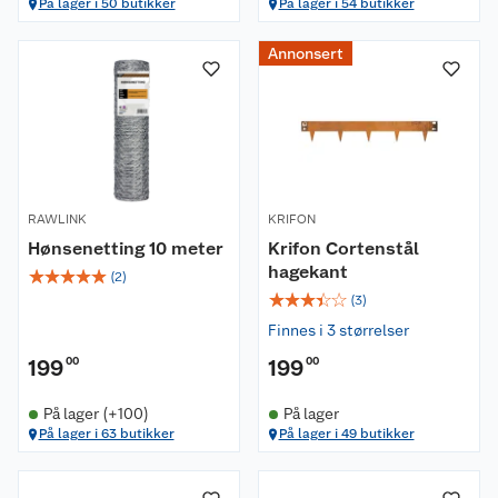
På lager i 50 butikker
På lager i 54 butikker
Annonsert
RAWLINK
KRIFON
Hønsenetting 10 meter
Krifon Cortenstål
hagekant
☆
☆
☆
☆
☆
(
2
)
☆
☆
☆
☆
☆
(
3
)
Finnes i 3 størrelser
199
00
199
00
På lager (+100)
På lager
På lager i 63 butikker
På lager i 49 butikker