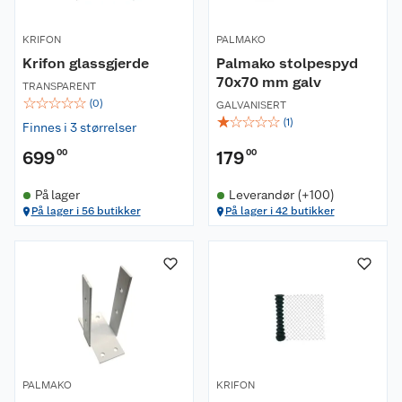
KRIFON
PALMAKO
Krifon glassgjerde
Palmako stolpespyd
70x70 mm galv
TRANSPARENT
☆
☆
☆
☆
☆
(
0
)
GALVANISERT
☆
☆
☆
☆
☆
(
1
)
Finnes i 3 størrelser
699
00
179
00
På lager
Leverandør (+100)
På lager i 56 butikker
På lager i 42 butikker
PALMAKO
KRIFON