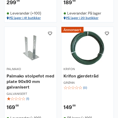
299
00
189
00
Leverandør (+100)
Leverandør: På lager
På lager i 41 butikker
På lager i 20 butikker
Annonsert
PALMAKO
KRIFON
Palmako stolpefot med
Krifon gjerdetråd
plate 90x90 mm
GRØNN
galvanisert
☆
☆
☆
☆
☆
(
0
)
GALVANISERT
☆
☆
☆
☆
☆
(
1
)
169
00
149
00