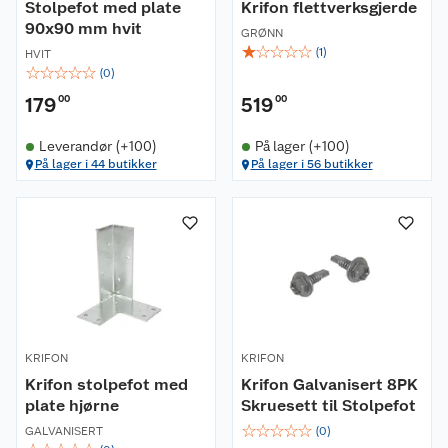
Stolpefot med plate
Krifon flettverksgjerde
90x90 mm hvit
GRØNN
☆
☆
☆
☆
☆
(
1
)
HVIT
☆
☆
☆
☆
☆
(
0
)
179
00
519
00
Leverandør (+100)
På lager (+100)
På lager i 44 butikker
På lager i 56 butikker
KRIFON
KRIFON
Krifon stolpefot med
Krifon Galvanisert 8PK
plate hjørne
Skruesett til Stolpefot
☆
☆
☆
☆
☆
GALVANISERT
(
0
)