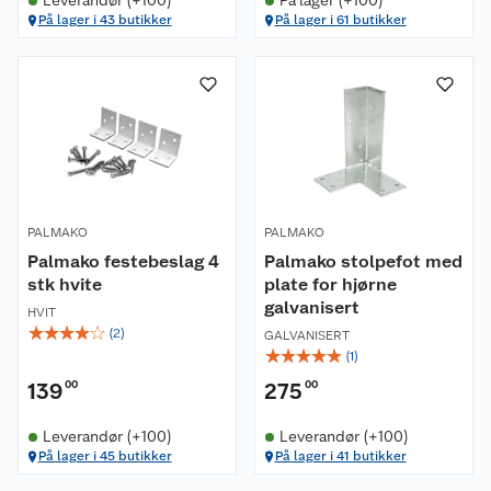
Leverandør (+100)
På lager (+100)
På lager i 43 butikker
På lager i 61 butikker
Om oss
Kundeservice
Nyheter
Butikker
Våre merkevarer
PALMAKO
PALMAKO
Kontakt oss
Palmako festebeslag 4
Våre kjeder
Palmako stolpefot med
stk hvite
plate for hjørne
galvanisert
Retur- og angrerett
Kjøpsvilkår
HVIT
Hageinspirasjon
☆
☆
☆
☆
☆
(
2
)
GALVANISERT
☆
☆
☆
☆
☆
(
1
)
Reklamasjon
Personvern
Lavprisløfte
Oppussing med utemaling
139
00
275
00
Ofte stilte spørsmål
Cookies
Åpent kjøp
Oppussing med innemaling
Leverandør (+100)
Leverandør (+100)
På lager i 45 butikker
På lager i 41 butikker
Pakkesporing
Monteringstjenester
Ledige stillinger
Coop medlem
Grillens verden
Hage og utemiljø