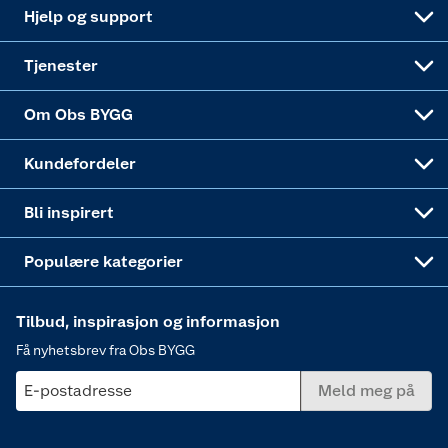
Leveringsalternativer
Nøkkelfiling
Samvirkelag
Coop Mastercard
Live-shopping
Maling
Hjelp og support
Alle tjenester
Virksomheten
Klikk og hent
DIY-prosjekter
Verktøy
Tjenester
Sponsorvirksomheten
Coop Bedriftskort
Hytte og beredskapsutstyr
Dører
Om Obs BYGG
Obs BYGG Montering
Gavetips
Vindu
Kundefordeler
Annonserte varer
Hjem, rengjøring og hvitevarer
Bli inspirert
Varme
Populære kategorier
Tilbud, inspirasjon og informasjon
Få nyhetsbrev fra Obs BYGG
E-postadresse
Meld meg på