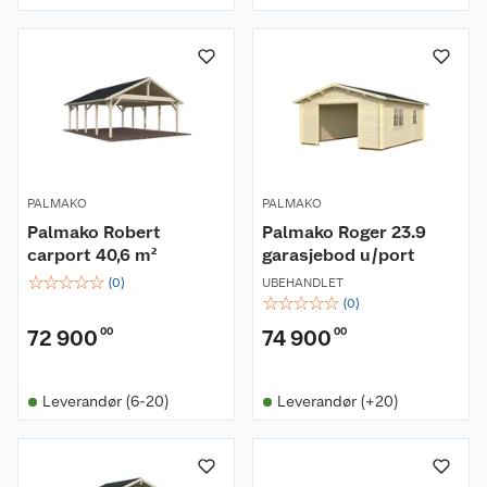
PALMAKO
PALMAKO
Palmako Robert
Palmako Roger 23.9
carport 40,6 m²
garasjebod u/port
☆
☆
☆
☆
☆
(
0
)
UBEHANDLET
☆
☆
☆
☆
☆
(
0
)
72 900
00
74 900
00
Leverandør (6-20)
Leverandør (+20)