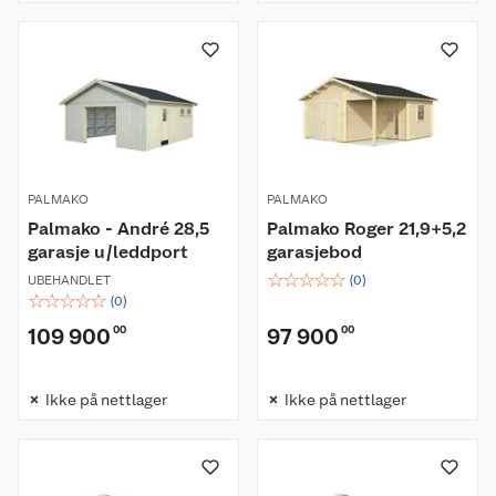
PALMAKO
PALMAKO
Palmako - André 28,5
Palmako Roger 21,9+5,2
garasje u/leddport
garasjebod
☆
☆
☆
☆
☆
UBEHANDLET
(
0
)
☆
☆
☆
☆
☆
(
0
)
109 900
00
97 900
00
Ikke på nettlager
Ikke på nettlager
Om oss