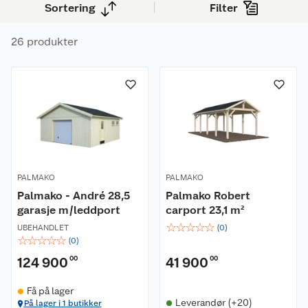
Sortering
Filter
deg. Start ditt prosjekt i dag med et garasje
byggesett designet for enkel montering og
26 produkter
langvarig kvalitet.
PALMAKO
PALMAKO
Palmako - André 28,5
Palmako Robert
garasje m/leddport
carport 23,1 m²
☆
☆
☆
☆
☆
UBEHANDLET
(
0
)
☆
☆
☆
☆
☆
(
0
)
124 900
00
41 900
00
Få på lager
Leverandør (+20)
På lager i 1 butikker