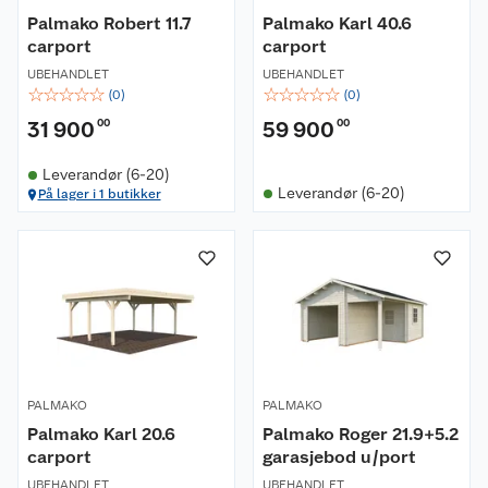
Palmako Robert 11.7
Palmako Karl 40.6
carport
carport
UBEHANDLET
UBEHANDLET
☆
☆
☆
☆
☆
☆
☆
☆
☆
☆
(
0
)
(
0
)
31 900
00
59 900
00
Leverandør (6-20)
Leverandør (6-20)
På lager i 1 butikker
PALMAKO
PALMAKO
Palmako Karl 20.6
Palmako Roger 21.9+5.2
carport
garasjebod u/port
UBEHANDLET
UBEHANDLET