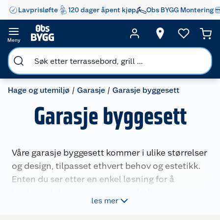
Lavprisløfte
120 dager åpent kjøp
Obs BYGG Montering
Meny
Hage og utemiljø
Garasje
Garasje byggesett
Garasje byggesett
Våre garasje byggesett kommer i ulike størrelser
og design, tilpasset ethvert behov og estetikk.
Enten du ser etter en enkel løsning for å
beskytte bilen mot vær og vind, eller et mer
les mer
omfattende prosjekt som inkluderer
lagringsplass, har vi alternativene som hjelper