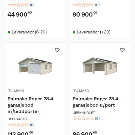
☆
☆
☆
☆
☆
☆
☆
☆
☆
☆
(
0
)
(
0
)
44 900
00
90 900
00
Leverandør (6-20)
Leverandør (+20)
PALMAKO
PALMAKO
Palmako Roger 28.4
Palmako Roger 28.4
garasjebod
garasjebod u/port
m/leddporter
UBEHANDLET
☆
☆
☆
☆
☆
(
0
)
UBEHANDLET
☆
☆
☆
☆
☆
(
0
)
112 900
00
86 900
00