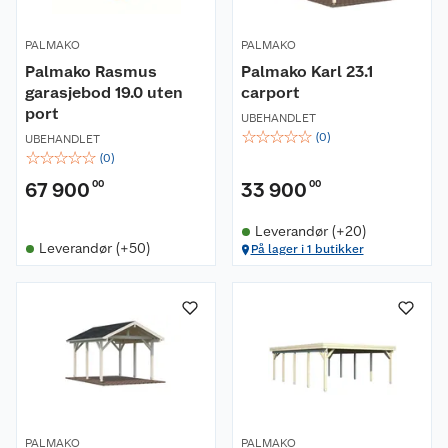
PALMAKO
PALMAKO
Palmako Rasmus
Palmako Karl 23.1
garasjebod 19.0 uten
carport
port
UBEHANDLET
☆
☆
☆
☆
☆
(
0
)
UBEHANDLET
☆
☆
☆
☆
☆
(
0
)
67 900
00
33 900
00
Leverandør (+20)
Leverandør (+50)
På lager i 1 butikker
PALMAKO
PALMAKO