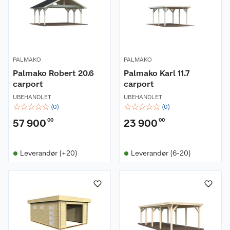
PALMAKO
PALMAKO
Palmako Robert 20.6
Palmako Karl 11.7
carport
carport
UBEHANDLET
UBEHANDLET
☆
☆
☆
☆
☆
☆
☆
☆
☆
☆
(
0
)
(
0
)
57 900
00
23 900
00
Leverandør (+20)
Leverandør (6-20)