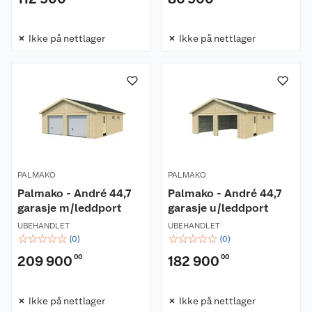
Ikke på nettlager
Ikke på nettlager
PALMAKO
PALMAKO
Palmako - André 44,7
Palmako - André 44,7
garasje m/leddport
garasje u/leddport
UBEHANDLET
UBEHANDLET
☆
☆
☆
☆
☆
☆
☆
☆
☆
☆
(
0
)
(
0
)
209 900
00
182 900
00
Ikke på nettlager
Ikke på nettlager