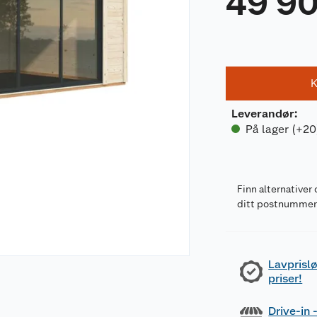
49 9
K
Leverandør
:
På lager (+20
Finn alternativer 
ditt postnumme
Lavprislø
priser!
Drive-in