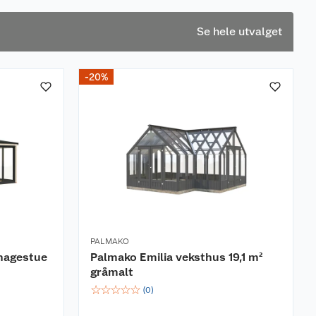
Se hele utvalget
-20%
PALMAKO
 hagestue
Palmako Emilia veksthus 19,1 m²
gråmalt
☆
☆
☆
☆
☆
(
0
)