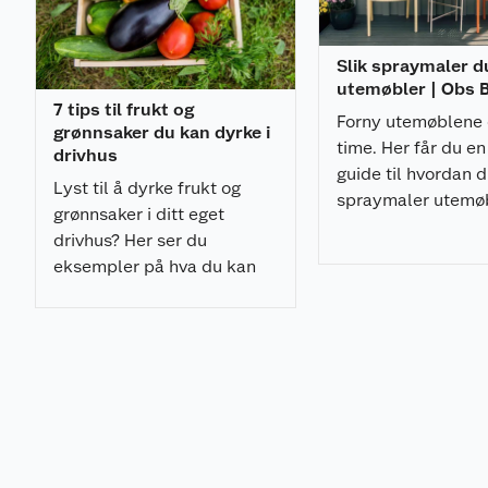
byggetid
Leveres som byggesett inkludert skyvedører og a
Hagestuen leveres ubehandlet, og vi anbefaler 
Slik spraymaler d
utvendig og innvendig umiddelbart etter monter
utemøbler | Obs
7 tips til frukt og
Forny utemøblene 
Dimensjoner
grønnsaker du kan dyrke i
time. Her får du en
drivhus
guide til hvordan 
Utv. mål: 385x291 cm
Lyst til å dyrke frukt og
spraymaler utemø
Skyvedører: Alu+Glass 4 mm herdet
grønnsaker i ditt eget
med et profesjonel
Takbord: 19 mm
drivhus? Her ser du
resultat.
Takareal: 14,1 m²
eksempler på hva du kan
Takvinkel: 1,0˚
dyrke, og får ekspertens
Brutto utv. grunnflate: 11,2 m²
råd til hvordan du kan gjøre
det.
Montering
Leveres som byggesett inkludert alt av festemidler.
Er man litt praktisk anlagt og har med litt monterings
montering normalt ikke mer enn en dag eller to i henh
medfølgende monteringsveilledningen dersom grunna
er klart.