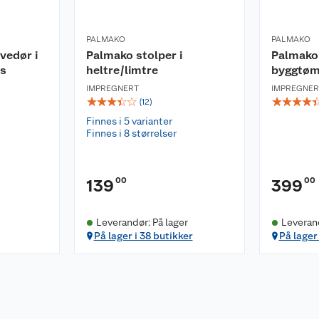
PALMAKO
PALMAKO
vedør i
Palmako stolper i
Palmako
ss
heltre/limtre
byggtøm
IMPREGNERT
IMPREGNER
☆
☆
☆
☆
☆
☆
☆
☆
☆
(
12
)
Finnes i 5 varianter
Finnes i 8 størrelser
00
00
139
399
Leverandør: På lager
Leveran
På lager i 38 butikker
På lager