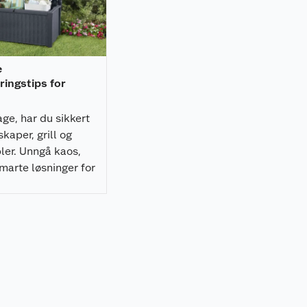
e
ingstips for
ge, har du sikkert
kaper, grill og
er. Unngå kaos,
marte løsninger for
are hageutstyret
er 6 tips!