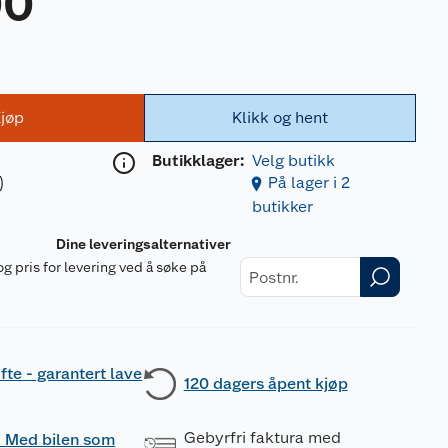
00
jøp
Klikk og hent
Butikklager:
Velg butikk
)
På lager i 2
butikker
Dine leveringsalternativer
og pris for levering ved å søke på
r
fte - garantert lave
120 dagers åpent kjøp
Gebyrfri faktura med
 - Med bilen som