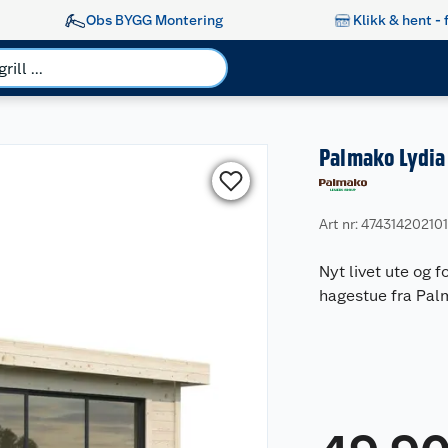
Obs BYGG Montering
Klikk & hent - 
Palmako Lydia 
Art nr: 47431420210
Nyt livet ute og
hagestue fra Pal