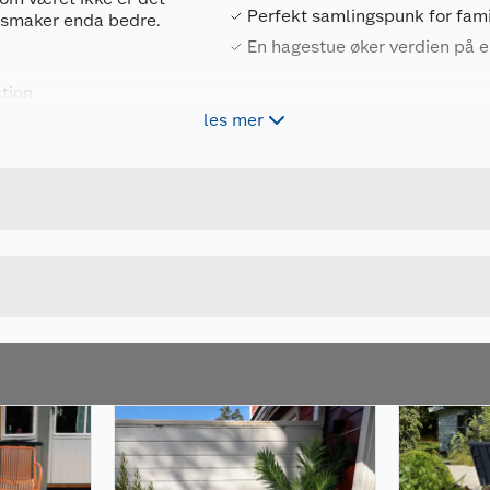
Perfekt samlingspunk for fami
n smaker enda bedre.
En hagestue øker verdien på
tion
eholdsfrie, og kan
les mer
Forpakningsmål
4743142021019
Bruttovekt
uminiumsprofiler, med
111010
Høyde
UBEHANDLET
Lengde
lt av festemidler
Bredde
amilie og venner, og
åneder
slipper sol og varme
 behov og ønske
 og gir kortere