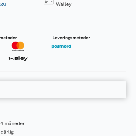
ogn
Walley
smetoder
Leveringsmetoder
 4 måneder
 dårlig