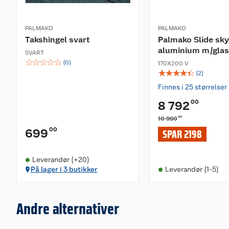
PALMAKO
PALMAKO
Takshingel svart
Palmako Slide sky
aluminium m/gla
SVART
☆
☆
☆
☆
☆
(
0
)
170X200 V
☆
☆
☆
☆
☆
(
2
)
Finnes i 25 størrelser
00
8 792
00
10 990
00
699
SPAR 2198
Leverandør (+20)
På lager i 3 butikker
Leverandør (1-5)
Andre alternativer