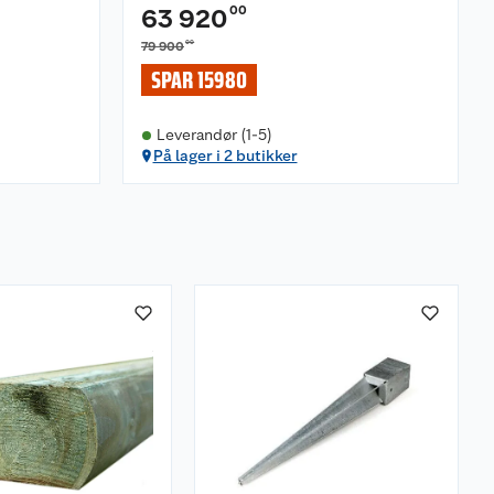
00
63 920
00
79 900
SPAR 15980
Leverandør (1-5)
På lager i 2 butikker