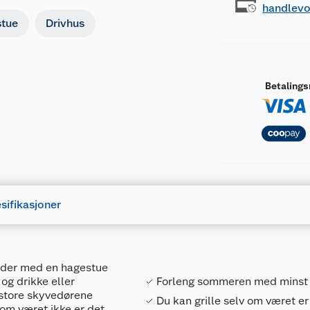
handlev
tue
Drivhus
Betaling
sifikasjoner
eder med en hagestue
og drikke eller
Forleng sommeren med minst
 store skyvedørene
Du kan grille selv om været er
 om været ikke er det