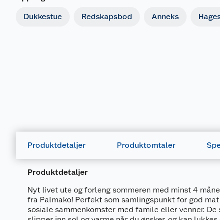
Dukkestue
Redskapsbod
Anneks
Hages
Produktdetaljer
Produktomtaler
Spe
Produktdetaljer
Nyt livet ute og forleng sommeren med minst 4 mån
fra Palmako! Perfekt som samlingspunkt for god mat 
sosiale sammenkomster med famile eller venner. De
slipper inn sol og varme når du ønsker, og kan lukkes