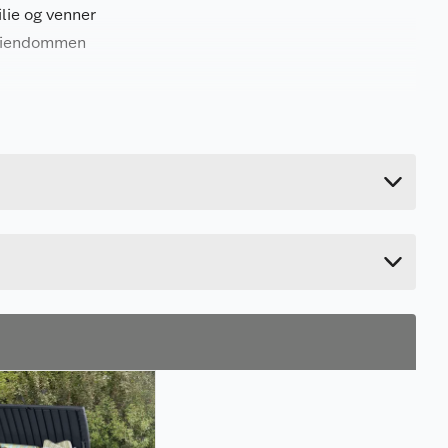
lie og venner
 eiendommen
802 kg
57 cm
450 cm
118 cm