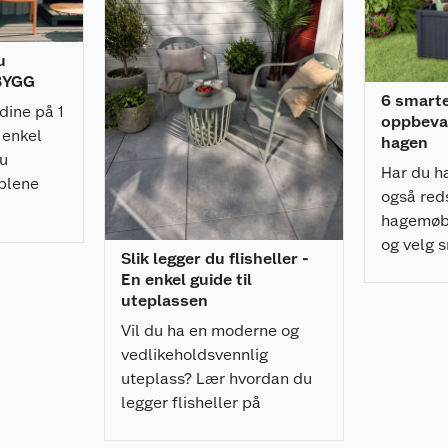
lt av festemidler
overflatebehandling
u
ing
 BYGG
6 smart
dine på 1
oppbevar
 enkel
hagen
du
Har du ha
blene
også reds
t
hagemøbl
og velg s
Slik legger du flisheller -
å oppbev
En enkel guide til
ditt. Her 
uteplassen
Vil du ha en moderne og
vedlikeholdsvennlig
hjelp, så tar
uteplass? Lær hvordan du
old til den
rbeidet / underlaget
legger flisheller på
pidestaller enkelt, raskt, og