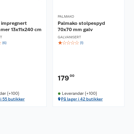
PALMAKO
 impregnert
Palmako stolpespyd
mer 13x11x240 cm
70x70 mm galv
T
GALVANISERT
☆
☆
☆
☆
☆
☆
(
6
)
(
1
)
00
179
dør (+100)
Leverandør (+100)
 i 55 butikker
På lager i 42 butikker