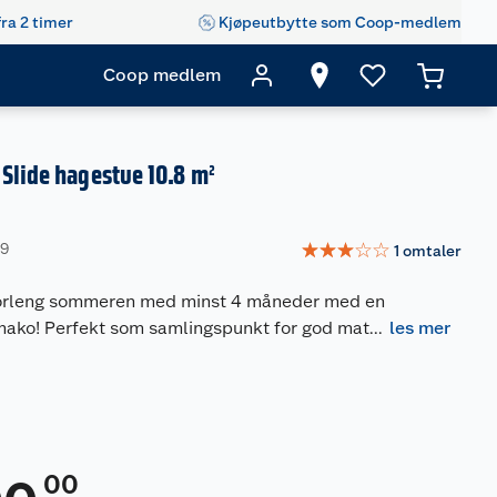
fra 2 timer
Kjøpeutbytte som Coop-medlem
Coop medlem
Slide hagestue 10.8 m²
☆
☆
☆
☆
☆
19
1
omtaler
 forleng sommeren med minst 4 måneder med en
mako! Perfekt som samlingspunkt for god mat
...
les mer
00