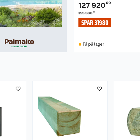
prosess er det viktig
00
127 920
det ikke blir skadet.
00
159 900
SPAR 31980
Få på lager