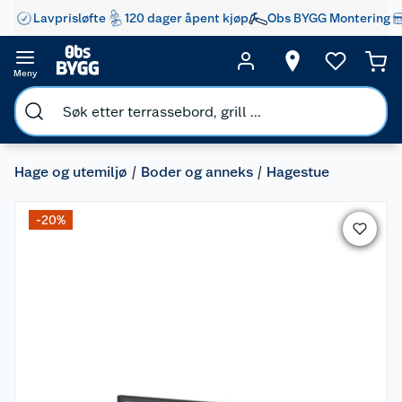
Lavprisløfte
120 dager åpent kjøp
Obs BYGG Montering
Meny
Hage og utemiljø
Boder og anneks
Hagestue
-20%