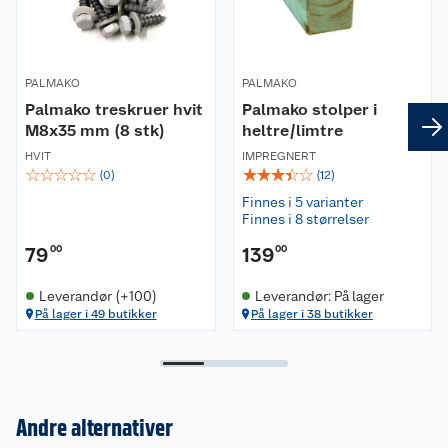
Dører:
Interlocking system med vindlås og doble
PALMAKO
PALMAKO
børster gir en helt tett dør.
Palmako treskruer hvit
Palmako stolper i
Doble tetningslister rundt glass i
M8x35 mm (8 stk)
heltre/limtre
aluminiumramme
HVIT
IMPREGNERT
Doble børstelister mot karm
☆
☆
☆
☆
☆
☆
☆
☆
☆
☆
(
0
)
(
12
)
Overlappingsbraketter med børster for
Finnes i 5 varianter
dørblad oppe og nede for optimal vindtetting
Finnes i 8 størrelser
Dempere med vindtettingsfunksjon mellom
79
00
139
00
hver dør for skånsom og behagelig åpning og
lukking.
Leverandør (+100)
Leverandør: På lager
Utenpåliggende ergonomisk dørhåndtak og
På lager i 49 butikker
På lager i 38 butikker
sylinderlås utvendig i gangdør
Lås innside på dørene i hver side.
Sikkerhetsløsning som forhindrer at dørene
kan løftes ut
Andre alternativer
Modulmål: