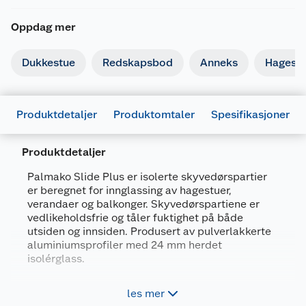
Oppdag mer
Dukkestue
Redskapsbod
Anneks
Hagest
Produktdetaljer
Produktomtaler
Spesifikasjoner
Produktdetaljer
Palmako Slide Plus er isolerte skyvedørspartier
er beregnet for innglassing av hagestuer,
Generelt
verandaer og balkonger. Skyvedørspartiene er
Artikkelnummer
4743142029626
vedlikeholdsfrie og tåler fuktighet på både
utsiden og innsiden. Produsert av pulverlakkerte
Leverandørens artikkelnummer
111828
aluminiumsprofiler med 24 mm herdet
Størrelse
250 X 200 V
isolérglass.
Forpakningsmål
Forleng sommeren med innglasset hagestue
les mer
eller veranda.
Bruttovekt
165 kg