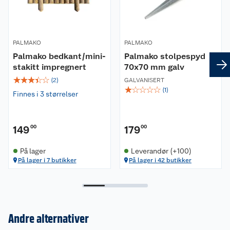
PALMAKO
PALMAKO
Palmako bedkant/mini-
Palmako stolpespyd
stakitt impregnert
70x70 mm galv
☆
☆
☆
☆
☆
(
2
)
GALVANISERT
☆
☆
☆
☆
☆
(
1
)
Finnes i 3 størrelser
149
00
179
00
På lager
Leverandør (+100)
På lager i 7 butikker
På lager i 42 butikker
Andre alternativer