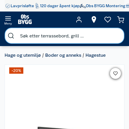
Lavprisløfte
120 dager åpent kjøp
Obs BYGG Montering
Meny
Hage og utemiljø
Boder og anneks
Hagestue
-20%