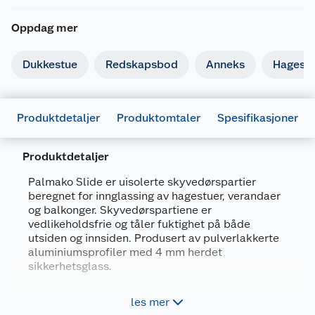
Oppdag mer
Dukkestue
Redskapsbod
Anneks
Hagest
Produktdetaljer
Produktomtaler
Spesifikasjoner
Produktdetaljer
Palmako Slide er uisolerte skyvedørspartier
beregnet for innglassing av hagestuer, verandaer
Generelt
og balkonger. Skyvedørspartiene er
Artikkelnummer
4743142029435
vedlikeholdsfrie og tåler fuktighet på både
utsiden og innsiden. Produsert av pulverlakkerte
Leverandørens artikkelnummer
111793
aluminiumsprofiler med 4 mm herdet
Størrelse
250 X 200 H
sikkerhetsglass.
Forpakningsmål
Forleng sommeren med innglasset hagestue
les mer
eller veranda.
Bruttovekt
100 kg