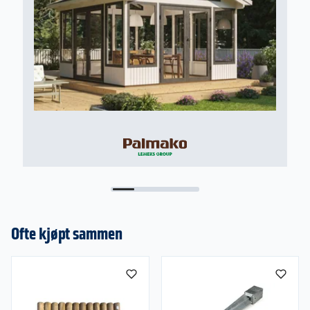
matt
Dører:
• Doble tetningslister rundt glass i
aluminiumramme
• Interlocking system med vindlås og doble
børster gir en helt tett dør.
• Dempere mellom hver dør for skånsom og
behagelig åpning og lukking.
• Innfelt dørhåndtak og sylinderlås utvendig i
gangdør
• Lås innside på dørene på hver ende.
• Sikkerhetsløsning som forhindrer at dørene kan
løftes ut
Modulmål:
• Skyvedørenes dørmål angir modulmål
Ofte kjøpt sammen
(dvs. åpningen i veggen som døren skal monteres
i)
• Karmhøyde: 199 cm
• Karmbredde: Modumål - 20 mm