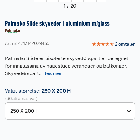
1
/
20
Palmako Slide skyvedør i aluminium m/glass
Art nr: 4743142029435
☆
☆
☆
☆
☆
2
omtaler
Palmako Slide er uisolerte skyvedørspartier beregnet
for innglassing av hagestuer, verandaer og balkonger.
Skyvedørspart
...
les mer
Valgt størrelse
:
250 X 200 H
(36 alternativer)