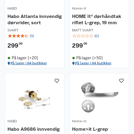
HABO
Home>it
Habo Atlanta innvendig
HOME It® dørhåndtak
dørvrider, sort
riflet L-grep, 19 mm
SVART
MATT SVART
☆
☆
☆
☆
☆
☆
☆
☆
☆
☆
(
3
)
(
0
)
299
00
299
00
På lager (+20)
På lager (+50)
På lager i 64 butikker
På lager i 64 butikker
HABO
Home>it
Habo A9686 innvendig
Home>it L-grep