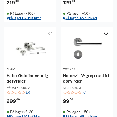
219
00
129
00
På lager (+100)
På lager (+50)
På lager i 65 butikker
På lager i 65 butikker
HABO
Home>it
Habo Oslo innvendig
Home>it V-grep rustfri
dørvrider
dørvirder
BØRSTET KROM
MATT KROM
☆
☆
☆
☆
☆
☆
☆
☆
☆
☆
(
0
)
(
0
)
299
00
99
00
På lager (6-20)
På lager (+50)
På lager i 65 butikker
På lager i 65 butikker