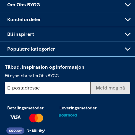
Sponsorvirksomheten
Coop Bedriftskort
Hytte og beredskapsutstyr
Dører
Om Obs BYGG
Obs BYGG Montering
Gavetips
Vindu
Kundefordeler
Annonserte varer
Hjem, rengjøring og hvitevarer
Bli inspirert
Varme
Populære kategorier
Tilbud, inspirasjon og informasjon
Få nyhetsbrev fra Obs BYGG
E-postadresse
Meld meg på
Betalingsmetoder
Leveringsmetoder