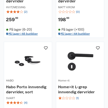
dørvrider
dørvirder
HVIT/MESSING
MATT KROM
☆
☆
☆
☆
☆
☆
☆
☆
☆
☆
(
2
)
(
0
)
259
00
198
00
På lager (6-20)
På lager (+100)
På lager i 65 butikker
På lager i 64 butikker
HABO
Home>it
Habo Porto innvendig
Home>it L-grep
dørvrider, sort
innvendig dørvrider
☆
☆
☆
☆
☆
SVART
(
1
)
☆
☆
☆
☆
☆
(
4
)