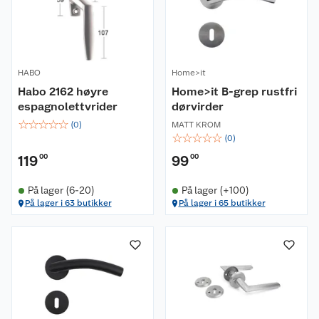
HABO
Home>it
Habo 2162 høyre
Home>it B-grep rustfri
espagnolettvrider
dørvirder
☆
☆
☆
☆
☆
(
0
)
MATT KROM
☆
☆
☆
☆
☆
(
0
)
119
00
99
00
På lager (6-20)
På lager (+100)
På lager i 63 butikker
På lager i 65 butikker
Om oss
Kundeservice
Nyheter
Butikker
Våre merkevarer