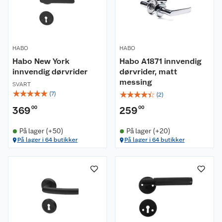
HABO
HABO
Habo New York
Habo A1871 innvendig
innvendig dørvrider
dørvrider, matt
messing
SVART
☆
☆
☆
☆
☆
☆
☆
☆
☆
☆
(
7
)
(
2
)
369
00
259
00
På lager (+50)
På lager (+20)
På lager i 64 butikker
På lager i 64 butikker