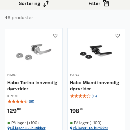
Sortering
Filter
varme. De bringer en diskré endring som subtilt
hever rommenes unike atmosfære og reflekterer
46 produkter
din individuelle smak.
HABO
HABO
Habo Torino innvendig
Habo Miami innvendig
dørvrider
dørvrider
☆
☆
☆
☆
☆
KROM
(
15
)
☆
☆
☆
☆
☆
(
15
)
129
00
198
00
På lager (+100)
På lager (+100)
På lager i 65 butikker
På lager i 65 butikker