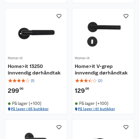
Home>it
Home>it
Home>it 13250
Home>it V-grep
innvendig dørhåndtak
innvendig dørhåndtak
☆
☆
☆
☆
☆
☆
☆
☆
☆
☆
(
1
)
(
2
)
299
00
129
00
På lager (+100)
På lager (+100)
På lager i 65 butikker
På lager i 61 butikker