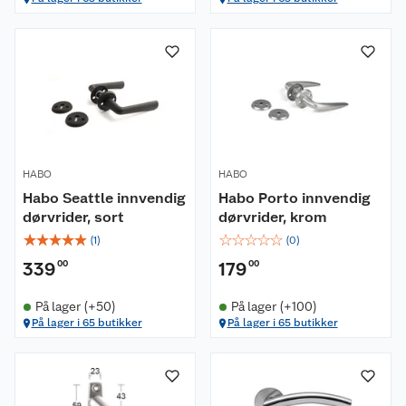
HABO
HABO
Habo Seattle innvendig
Habo Porto innvendig
dørvrider, sort
dørvrider, krom
☆
☆
☆
☆
☆
☆
☆
☆
☆
☆
(
1
)
(
0
)
339
00
179
00
På lager (+50)
På lager (+100)
På lager i 65 butikker
På lager i 65 butikker