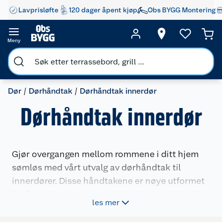
Lavprisløfte
120 dager åpent kjøp
Obs BYGG Montering
Meny
Dør
Dørhåndtak
Dørhåndtak innerdør
Dørhåndtak innerdør
Gjør overgangen mellom rommene i ditt hjem
sømløs med vårt utvalg av dørhåndtak til
innerdører. Disse håndtakene er nøye utformet
for å smelte sammen med interiørets ulike stiler,
les mer
enten det er for en følelse av moderne
minimalisme eller en touch av tradisjonell