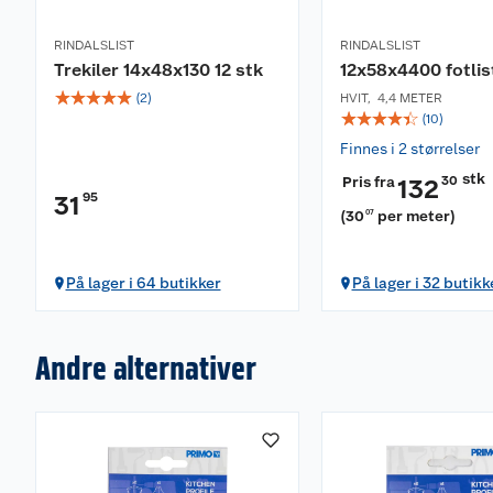
RINDALSLIST
RINDALSLIST
Trekiler 14x48x130 12 stk
12x58x4400 fotlis
☆
☆
☆
☆
☆
(
2
)
HVIT
,
4,4 METER
☆
☆
☆
☆
☆
(
10
)
Finnes i 2 størrelser
stk
Pris fra
30
132
95
31
(
30
per meter
)
07
På lager i 64 butikker
På lager i 32 butikk
Andre alternativer