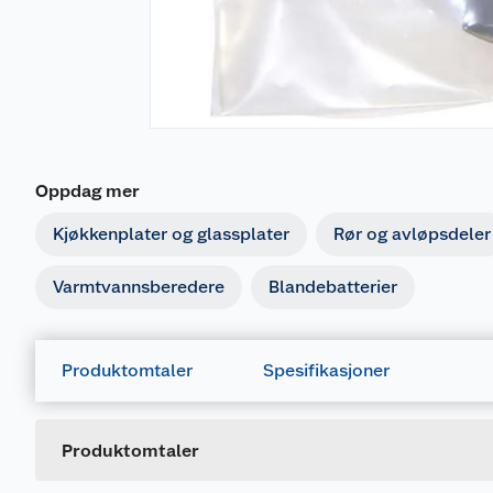
Oppdag mer
Kjøkkenplater og glassplater
Rør og avløpsdeler
Varmtvannsberedere
Blandebatterier
Produktomtaler
Spesifikasjoner
Generelt
Artikkelnummer
Leverandørens artikkelnummer
Produktomtaler