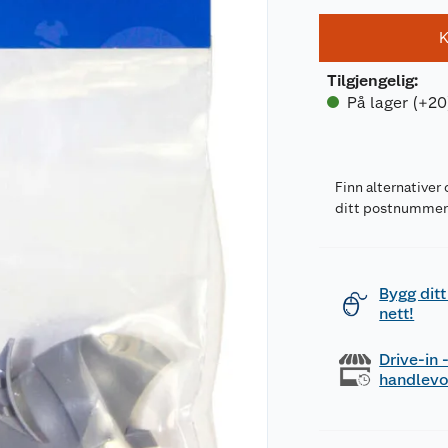
K
Tilgjengelig
:
På lager (+20
Finn alternativer 
ditt postnumme
Bygg ditt
nett!
Drive-in
handlev