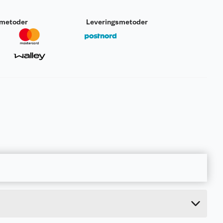
smetoder
Leveringsmetoder
0.08 kg
2 cm
15 cm