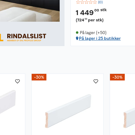
☆
☆
☆
☆
☆
(
0
)
stk
00
1 449
(
724
per stk
)
50
På lager (+50)
På lager i 25 butikker
-30%
-30%