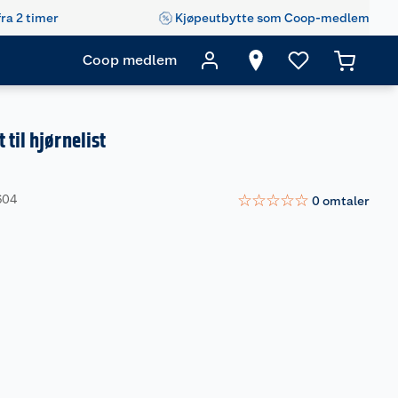
fra 2 timer
Kjøpeutbytte som Coop-medlem
Coop medlem
til hjørnelist
☆
☆
☆
☆
☆
604
0
omtaler