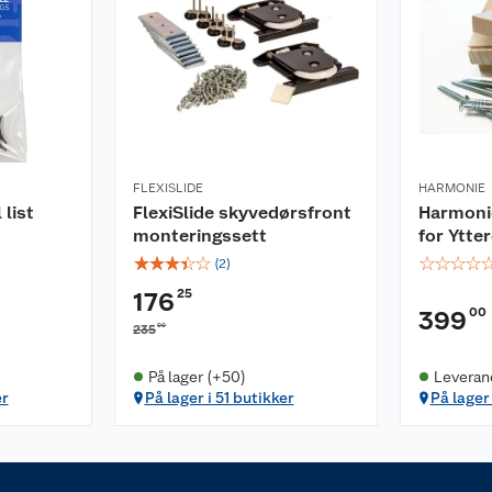
FLEXISLIDE
HARMONIE
 list
FlexiSlide skyvedørsfront
Harmoni
monteringssett
for Ytte
☆
☆
☆
☆
☆
☆
☆
☆
☆
(
2
)
25
176
00
399
00
235
På lager (+50)
Leveran
er
På lager i 51 butikker
På lager 