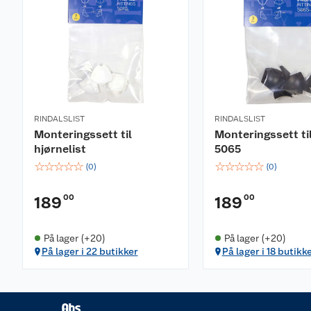
RINDALSLIST
RINDALSLIST
Monteringssett til
Monteringssett til
hjørnelist
5065
☆
☆
☆
☆
☆
☆
☆
☆
☆
☆
(
0
)
(
0
)
00
00
189
189
På lager (+20)
På lager (+20)
På lager i 22 butikker
På lager i 18 butikk