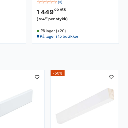
☆
☆
☆
☆
☆
(
0
)
stk
00
1 449
(
724
per stykk
)
50
På lager (+20)
På lager i 15 butikker
-30%