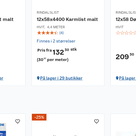
RINDALSLIST
RINDALSLIS
t malt
12x58x4400 Karmlist malt
12x58 Dø
HVIT
,
4,4 METER
HVIT
☆
☆
☆
☆
☆
☆
☆
☆
☆
(
4
)
Finnes i 2 størrelser
stk
Pris fra
30
132
30
209
(
30
per meter
)
07
er
På lager i 29 butikker
På lager
-25%