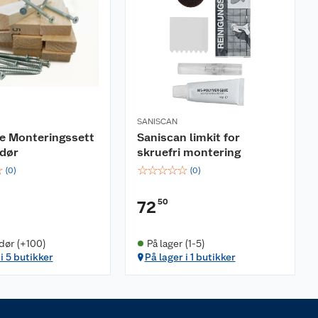
SANISCAN
e Monteringssett
Saniscan limkit for
rdør
skruefri montering
☆
☆
☆
☆
☆
☆
(
0
)
(
0
)
50
72
dør (+100)
På lager (1-5)
i 5 butikker
På lager i 1 butikker