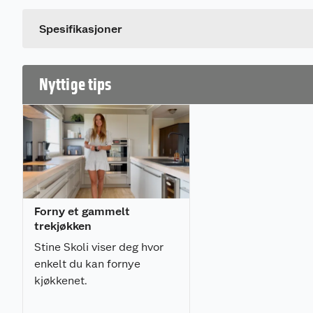
Dette produktet har ikke fått noen omtale ennå. Hvis d
Spesifikasjoner
Nyttige tips
Forny et gammelt
trekjøkken
Stine Skoli viser deg hvor
enkelt du kan fornye
kjøkkenet.