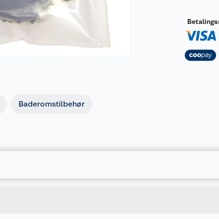
Betaling
Baderomstilbehør
Forpakningsmål
4260027234604
Bruttovekt
08410pl
Høyde
Lengde