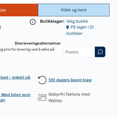
jøp
Klikk og hent
Butikklager:
Velg butikk
)
På lager i 21
butikker
Dine leveringsalternativer
og pris for levering ved å søke på
r
 bad - enkelt på
120 dagers åpent kjøp
Gebyrfri faktura med
 - Med bilen som
ogn
Walley