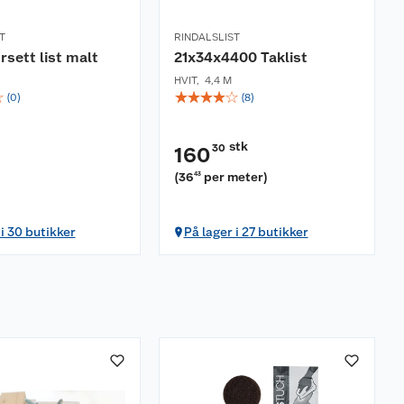
T
RINDALSLIST
rsett list malt
21x34x4400 Taklist
HVIT
,
4,4 M
☆
☆
☆
☆
☆
☆
(
0
)
(
8
)
stk
30
160
(
36
per meter
)
43
 i 30 butikker
På lager i 27 butikker