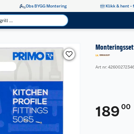
Obs BYGG Montering
Klikk & hent - 
Monteringssett 
Art nr: 4260027234
00
189