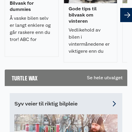
Bilvask for
Gode tips til
Gj
dummies
bilvask om
r
Å vaske bilen selv
vinteren
h
er langt enklere og
Vedlikehold av
M
går raskere enn du
bilen i
hø
tror! ABC for
vintermånedene er
bi
nybegynnere.
viktigere enn du
su
Guide til bilvask
tror. Her er alt du
nå
steg for steg.
trenger å vite for en
in
vellykket bilvask.
He
TURTLE WAX
Se hele utvalget
gr
m
a
Syv veier til riktig bilpleie