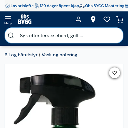
Lavprisløfte
120 dager åpent kjøp
Obs BYGG Montering
Meny
Bil og båtutstyr
Vask og polering