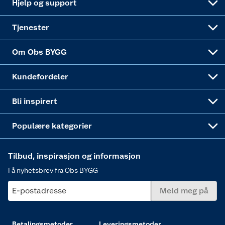
Hjelp og support
Alle tjenester
Virksomheten
Klikk og hent
DIY-prosjekter
Verktøy
Tjenester
Sponsorvirksomheten
Coop Bedriftskort
Hytte og beredskapsutstyr
Dører
Om Obs BYGG
Obs BYGG Montering
Gavetips
Vindu
Kundefordeler
Annonserte varer
Hjem, rengjøring og hvitevarer
Bli inspirert
Varme
Populære kategorier
Tilbud, inspirasjon og informasjon
Få nyhetsbrev fra Obs BYGG
E-postadresse
Meld meg på
Betalingsmetoder
Leveringsmetoder