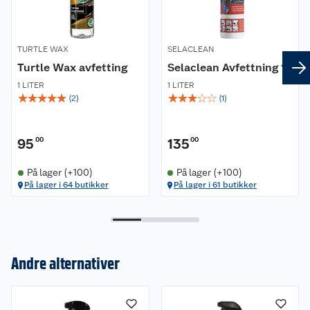
TURTLE WAX
SELACLEAN
Turtle Wax avfetting
Selaclean Avfettning 1 l
1 LITER
1 LITER
☆
☆
☆
☆
☆
☆
☆
☆
☆
☆
(
2
)
(
1
)
95
00
135
00
På lager (+100)
På lager (+100)
På lager i 64 butikker
På lager i 61 butikker
Andre alternativer
Om oss