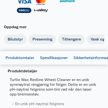
Oppdag mer
Fareutsagn
Bilutstyr
Presenning
Tilhengere
Vask og p
H302
Farlig ved svelging.
H317
Kan utløse en allergisk hudreaksjon.
Produktomtaler
Spesifikasjoner
Sikkerhetsinforma
Dokumentasjon
Last ned / vis datablad
Produktdetaljer
Forsiktighetsutsagn
Turtle Wax Redline Wheel Cleaner er en unik
syrenøytral rengjøring for felger. Dette er en unik
Generelt
Dersom det er nødvendig med legehjelp, ha
pH-nøytral felgrens som blir rød når den løser
Artikkelnummer
5010322528262
P101
produktets beholder eller etikett for
opp bremsestøv.
hånden.
Leverandørens artikkelnummer
2238
En unik pH-nøytral felgrens
Oppbevares utilgjengelig for barn. Les
P102