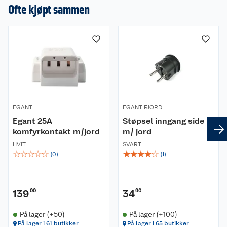
en omtale.
Ofte kjøpt sammen
en registrert elektrikervirksomhet.
EGANT
EGANT FJORD
Egant 25A
Støpsel inngang side
komfyrkontakt m/jord
m/ jord
HVIT
SVART
☆
☆
☆
☆
☆
☆
☆
☆
☆
☆
(
0
)
(
1
)
139
00
34
90
På lager (+50)
På lager (+100)
På lager i 61 butikker
På lager i 65 butikker