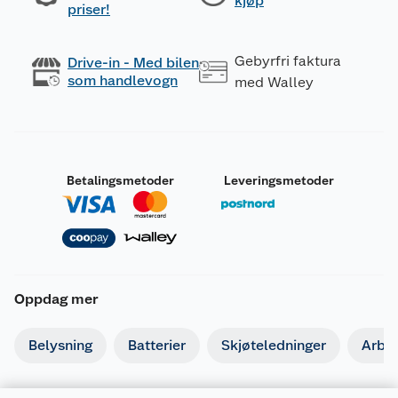
kjøp
priser!
Gebyrfri faktura
Drive-in - Med bilen
som handlevogn
med Walley
Betalingsmetoder
Leveringsmetoder
Oppdag mer
Belysning
Batterier
Skjøteledninger
Arbe