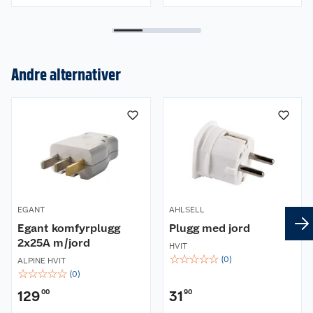
Andre alternativer
Om oss
Kundeservice
Nyheter
Butikker
Våre merkevarer
Kontakt oss
Våre kjeder
EGANT
AHLSELL
Retur- og angrerett
Kjøpsvilkår
Hageinspirasjon
Egant komfyrplugg
Plugg med jord
2x25A m/jord
Reklamasjon
Personvern
HVIT
Lavprisløfte
Oppussing med utemaling
☆
☆
☆
☆
☆
(
0
)
ALPINE HVIT
☆
☆
☆
☆
☆
(
0
)
Ofte stilte spørsmål
Cookies
Åpent kjøp
Oppussing med innemaling
129
00
31
90
Pakkesporing