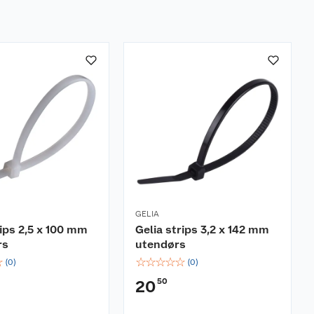
GELIA
rips 2,5 x 100 mm
Gelia strips 3,2 x 142 mm
rs
utendørs
☆
☆
☆
☆
☆
☆
(
0
)
(
0
)
50
20