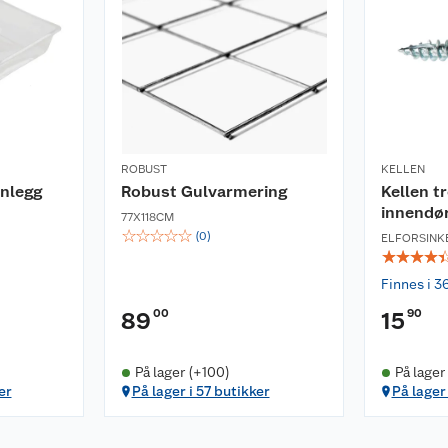
ROBUST
KELLEN
nlegg
Robust Gulvarmering
Kellen t
innendø
77X118CM
☆
☆
☆
☆
☆
(
0
)
ELFORSINK
☆
☆
☆
☆
Finnes i 3
00
90
89
15
På lager (+100)
På lager
er
På lager i 57 butikker
På lager