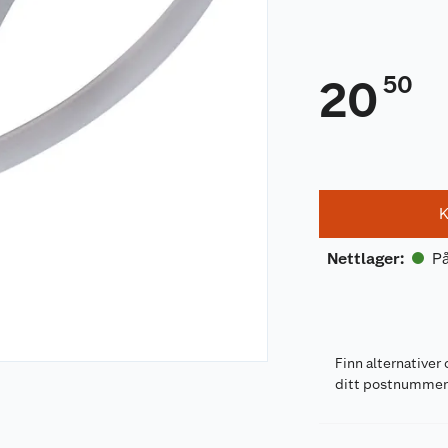
50
20
K
På
Nettlager
:
Finn alternativer 
ditt postnumme