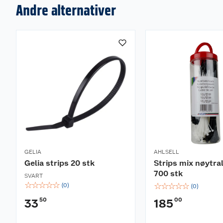
Andre alternativer
GELIA
AHLSELL
Gelia strips 20 stk
Strips mix nøytra
700 stk
SVART
☆
☆
☆
☆
☆
☆
☆
☆
☆
☆
(
0
)
(
0
)
50
00
33
185