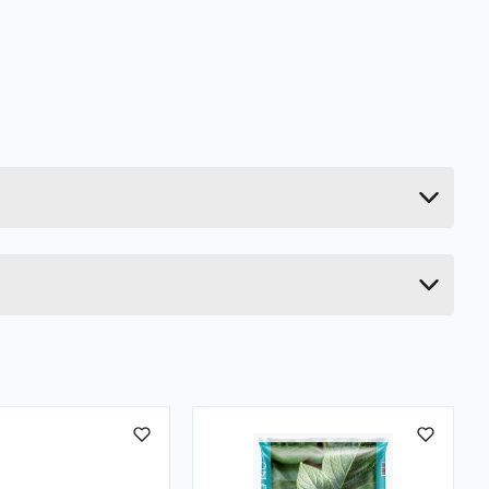
0.015 kg
1 cm
21 cm
7 cm