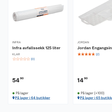
INFRA
JORDAN
Infra avfallssekk 125 liter
Jordan Engangsin
☆
☆
☆
☆
☆
KLAR
(
2
)
☆
☆
☆
☆
☆
(
0
)
90
90
54
14
På lager
På lager (+100)
På lager i 64 butikker
På lager i 65 butikk