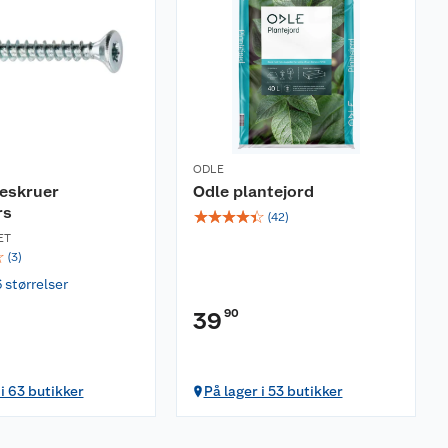
ODLE
reskruer
Odle plantejord
rs
☆
☆
☆
☆
☆
(
42
)
ET
☆
(
3
)
6 størrelser
90
39
 i 63 butikker
På lager i 53 butikker