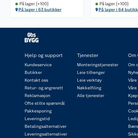
På lager (+100)
På lager (+100)
På lager i 63 butikker
På lager i 64 butikk
Hjelp og support
Tjenester
Om 
Kundeservice
Monteringstjenester
Om o
Butikker
Leie tilhenger
Nyhe
Kontakt oss
Leie verktøy
Våre
Retur- og angrerett
Nøkkelfiling
Våre
Reklamasjon
Alle tjenester
Kjøp
Ofte stilte spørsmål
Pers
Pakkesporing
Cook
Leveringstid
Ledig
Betalingsalternativer
Bære
Leveringsalternativer
Sikk