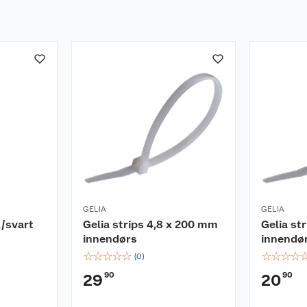
GELIA
GELIA
l/svart
Gelia strips 4,8 x 200 mm
Gelia st
innendørs
innendø
☆
☆
☆
☆
☆
☆
☆
☆
☆
(
0
)
90
90
29
20