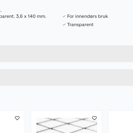
.
sparent. 3,6 x 140 mm.
For innendørs bruk
Transparent
Forpakningsmål
7318270005490
Bruttovekt
05.0000549
Høyde
3.6 X 140 MM
Lengde
u kjøper produktet får du invitasjon til å gi en omtale.
Bredde