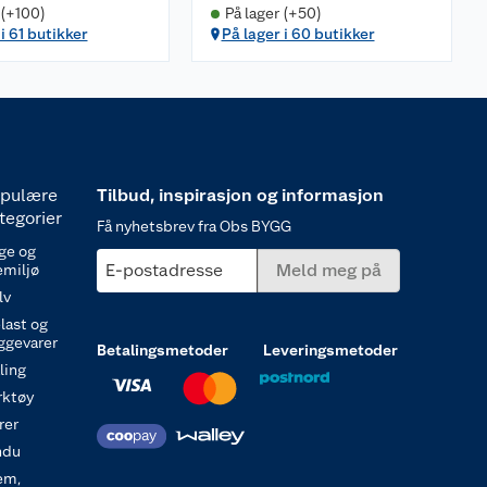
 (+100)
På lager (+50)
i 61 butikker
På lager i 60 butikker
pulære
Tilbud, inspirasjon og informasjon
tegorier
Få nyhetsbrev fra Obs BYGG
ge og
E-postadresse
Meld meg på
emiljø
lv
last og
ggevarer
Betalingsmetoder
Leveringsmetoder
ling
rktøy
rer
ndu
em,