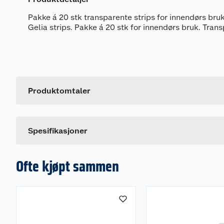
Pakke á 20 stk transparente strips for innendørs bruk
Gelia strips. Pakke á 20 stk for innendørs bruk. Tran
Generelt
Artikkelnummer
Leverandørens artikkelnummer
Produktomtaler
Størrelse
Dette produktet har ikke fått noen omtale ennå. Hvis d
Spesifikasjoner
Ofte kjøpt sammen