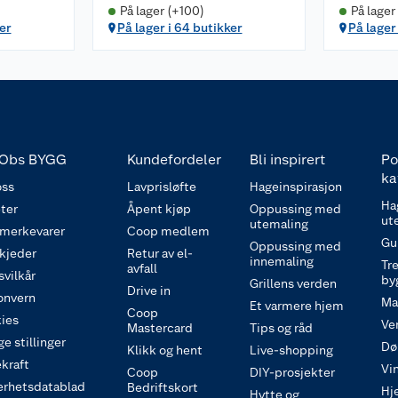
På lager (+100)
På lager
er
På lager i 64 butikker
På lager 
Obs BYGG
Kundefordeler
Bli inspirert
Po
ka
ss
Lavprisløfte
Hageinspirasjon
Ha
ter
Åpent kjøp
Oppussing med
ut
utemaling
 merkevarer
Coop medlem
Gu
Oppussing med
 kjeder
Retur av el-
innemaling
Tre
avfall
svilkår
by
Grillens verden
Drive in
onvern
Ma
Et varmere hjem
Coop
ies
Ve
Mastercard
Tips og råd
e stillinger
Dø
Klikk og hent
Live-shopping
kraft
Vi
Coop
DIY-prosjekter
erhetsdatablad
Bedriftskort
Hj
Hytte og