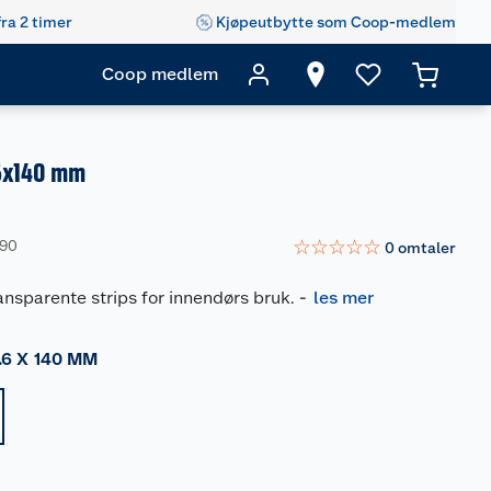
fra 2 timer
Kjøpeutbytte som Coop-medlem
Coop medlem
,6x140 mm
☆
☆
☆
☆
☆
490
0
omtaler
ansparente strips for innendørs bruk.
-
les mer
.6 X 140 MM