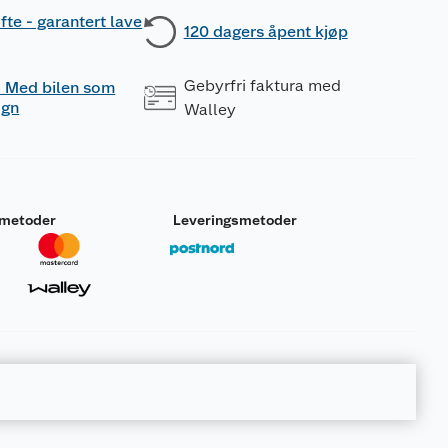
fte - garantert lave
120 dagers åpent kjøp
Gebyrfri faktura med
 - Med bilen som
ogn
Walley
smetoder
Leveringsmetoder