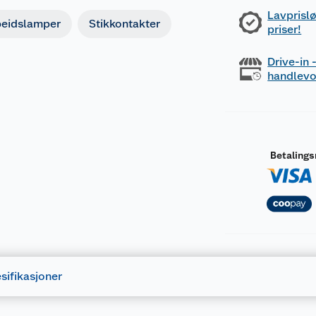
Lavprislø
beidslamper
Stikkontakter
priser!
Drive-in
handlev
Betaling
sifikasjoner