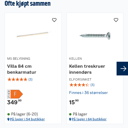
Ofte kjøpt sammen
MS BELYSNING
KELLEN
Villa 84 cm
Kellen treskruer
benkarmatur
innendørs
☆
☆
☆
☆
☆
(
3
)
ELFORSINKET
☆
☆
☆
☆
☆
(
3
)
Finnes i 36 størrelser
349
00
15
90
På lager (6-20)
På lager
På lager i 54 butikker
På lager i 64 butikker