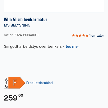
Villa 51 cm benkarmatur
MS BELYSNING
Art nr: 7024080941001
☆
☆
☆
☆
☆
1
omtaler
Gir godt arbeidslys over benken.
-
les mer
Produktdatablad
00
259