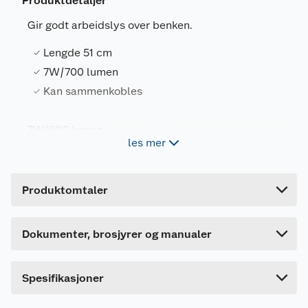
Produktdetaljer
Gir godt arbeidslys over benken.
Lengde 51 cm
7W/700 lumen
Kan sammenkobles
Generelt
Artikkelnummer
7024080941001
7W/800 lumen.
les mer
Kan sammenkoble flere armaturer.
Leverandørens artikkelnummer
094100
Forpakningsmål
Produktdatablad
Produktomtaler
Bruttovekt
0.3 kg
1022051_7024080941001_.pdf
Høyde
4 cm
Last ned / vis datablad
Dokumenter, brosjyrer og manualer
Lengde
52 cm
Bredde
8 cm
Spesifikasjoner